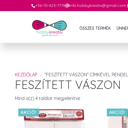
+36-70-623-7778
info.hobbykreativ@gmail.com
ÖSSZES TERMÉK
ÜNNE
KEZDŐLAP
“FESZÍTETT VÁSZON” CÍMKÉVEL RENDE
FESZÍTETT VÁSZON
Mind a(z) 4 találat megjelenítve
AKCIÓ!
AKCIÓ!