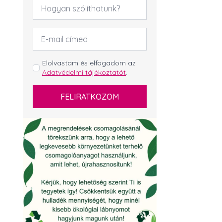
Név
*
Email
cím
*
GDPR
Elolvastam és elfogadom az
Adatvédelmi tájékoztatót
.
*
FELIRATKOZOM