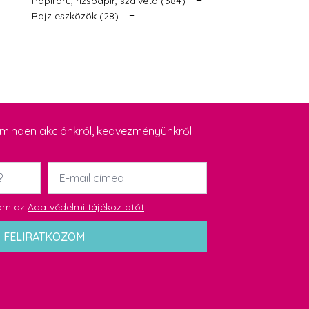
Papíráru, rizspapír, szalvéta (384)
+
Rajz eszközök (28)
y minden akciónkról, kedvezményünkről
Email
*
dom az
Adatvédelmi tájékoztatót
.
FELIRATKOZOM