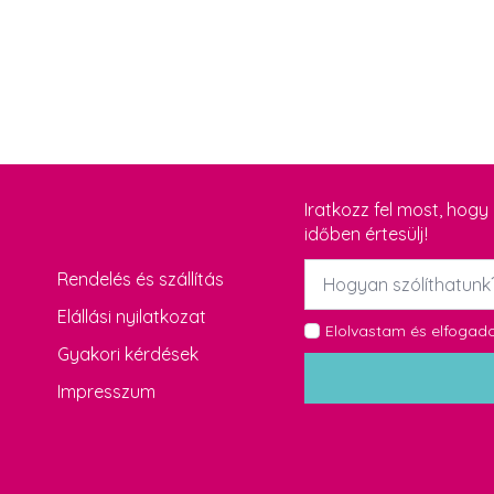
Iratkozz fel most, hog
időben értesülj!
Név
Rendelés és szállítás
*
Elállási nyilatkozat
GDPR
Elolvastam és elfoga
Gyakori kérdések
*
Impresszum