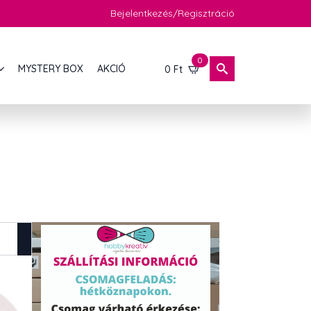
Bejelentkezés/Regisztráció
0
MYSTERY BOX
AKCIÓ
0
Ft