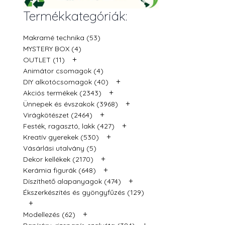
Termékkategóriák:
Makramé technika (53)
MYSTERY BOX (4)
+
OUTLET (11)
Animátor csomagok (4)
+
DIY alkotócsomagok (40)
+
Akciós termékek (2343)
+
Ünnepek és évszakok (3968)
+
Virágkötészet (2464)
+
Festék, ragasztó, lakk (427)
+
Kreatív gyerekek (530)
Vásárlási utalvány (5)
+
Dekor kellékek (2170)
+
Kerámia figurák (648)
+
Díszíthető alapanyagok (474)
Ékszerkészítés és gyöngyfűzés (129)
+
+
Modellezés (62)
+