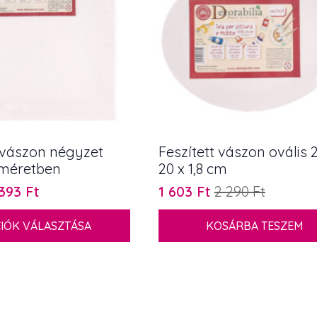
t vászon négyzet
Feszített vászon ovális 
 méretben
20 x 1,8 cm
 393
Ft
1 603
Ft
2 290
Ft
ány:
Original
Current
price
price
IÓK VÁLASZTÁSA
KOSÁRBA TESZEM
was:
is:
2
1
290 Ft.
603 Ft.