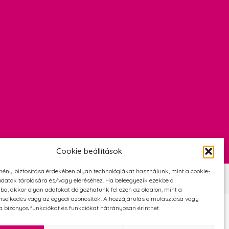
Cookie beállítások
mény biztosítása érdekében olyan technológiákat használunk, mint a cookie-
Szerződési Feltételek
Adatvédelmi és cookie tájékoztató
datok tárolására és/vagy eléréséhez. Ha beleegyezik ezekbe a
ba, akkor olyan adatokat dolgozhatunk fel ezen az oldalon, mint a
iselkedés vagy az egyedi azonosítók. A hozzájárulás elmulasztása vagy
 bizonyos funkciókat és funkciókat hátrányosan érinthet.