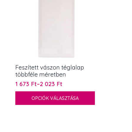
változatok
a
termékolda
választhat
ki
Feszített vászon téglalap
többféle méretben
1 673
Ft
–
2 023
Ft
Ártartomány:
1
Ennek
OPCIÓK VÁLASZTÁSA
673 Ft
a
terméknek
-
több
2
variációja
023 Ft
van.