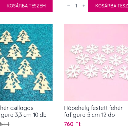
Festett
KOSÁRBA TESZEM
fehér
KOSÁRBA TES
csillag
figura
5
cm
5
db
mennyiség
ehér csillagos
Hópehely festett fehér
igura 3,3 cm 10 db
fafigura 5 cm 12 db
85
Ft
760
Ft