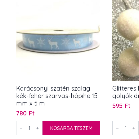
mennyiség
6
db
mennyiség
Karácsonyi szatén szalag
Glitteres
kék-fehér szarvas-hópihe 15
golyók d
mm x 5 m
595
Ft
780
Ft
Karácsonyi
Glitteres
szatén
KOSÁRBA TESZEM
havas
szalag
polifoam
kék-
golyók