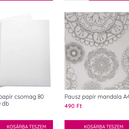
fehér
csillámos
1,5
cm
20
db
mennyiség
 papír csomag 80
Pausz papír mandala A
 db
490
Ft
KOSÁRBA TESZEM
KOSÁRBA TESZEM