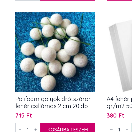
toboz
drótszáron
12
db
mennyiség
Polifoam golyók drótszáron
A4 fehér
fehér csillámos 2 cm 20 db
gr/m2 50
715
Ft
380
Ft
Polifoam
A4
golyók
KOSÁRBA TESZEM
fehér