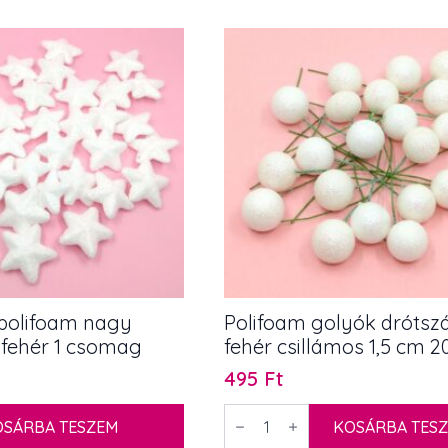
kicsi
12
db
mennyiség
 polifoam nagy
Polifoam golyók drótsz
 fehér 1 csomag
fehér csillámos 1,5 cm 2
495
Ft
Polifoam
OSÁRBA TESZEM
golyók
KOSÁRBA TES
drótszáron