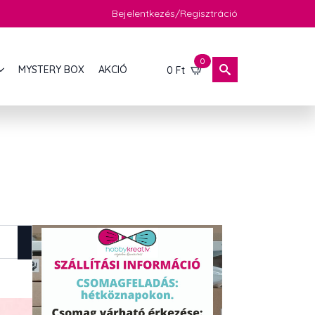
Bejelentkezés/Regisztráció
0
MYSTERY BOX
AKCIÓ
0
Ft