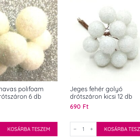
mennyiség
 havas polifoam
Jeges fehér golyó
rótszáron 6 db
drótszáron kicsi 12 db
690
Ft
Jeges
KOSÁRBA TESZEM
fehér
KOSÁRBA TES
golyó
drótszáron