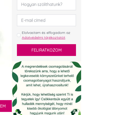
Név
*
Email
cím
*
GDPR
Elolvastam és elfogadom az
Adatvédelmi tájékoztatót
.
*
FELIRATKOZOM
ZEM