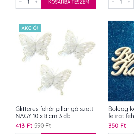
gyöngy
KOSÁRBA TESZEM
madártoll
fehér
3-
és
5
törtfehér
cm
15
9-
db
10
AKCIÓ!
mennyiség
gr
mennyiség
Glitteres fehér pillangó szett
Boldog k
NAGY 10 x 8 cm 3 db
felirat fe
413
Ft
590
Ft
350
Ft
Original
Current