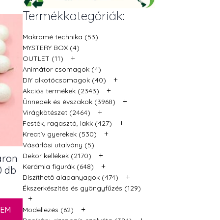
Termékkategóriák:
Makramé technika (53)
MYSTERY BOX (4)
+
OUTLET (11)
Animátor csomagok (4)
+
DIY alkotócsomagok (40)
+
Akciós termékek (2343)
+
Ünnepek és évszakok (3968)
+
Virágkötészet (2464)
+
Festék, ragasztó, lakk (427)
+
Kreatív gyerekek (530)
Vásárlási utalvány (5)
+
Dekor kellékek (2170)
áron
+
Kerámia figurák (648)
0 db
+
Díszíthető alapanyagok (474)
Ékszerkészítés és gyöngyfűzés (129)
+
+
ZEM
Modellezés (62)
+