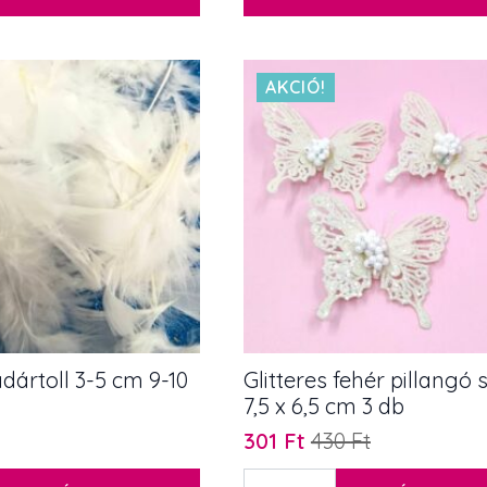
AKCIÓ!
dártoll 3-5 cm 9-10
Glitteres fehér pillangó 
7,5 x 6,5 cm 3 db
301
Ft
430
Ft
Original
Current
price
price
Glitteres