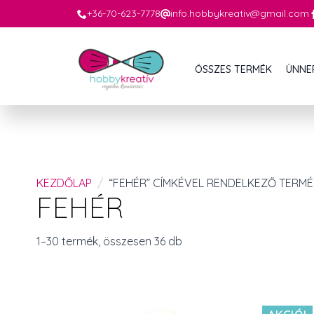
+36-70-623-7778
info.hobbykreativ@gmail.com
ÖSSZES TERMÉK
ÜNNE
KEZDŐLAP
“FEHÉR” CÍMKÉVEL RENDELKEZŐ TERM
FEHÉR
1–30 termék, összesen 36 db