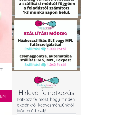
tt
Hírlevél feliratkozás
ZEM
Iratkozz fel most, hogy minden
akciónkról, kedvezményünkről
időben értesülj!