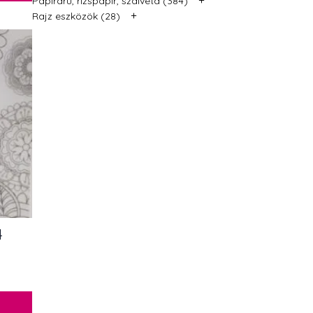
Papíráru, rizspapír, szalvéta (384)
+
Rajz eszközök (28)
4