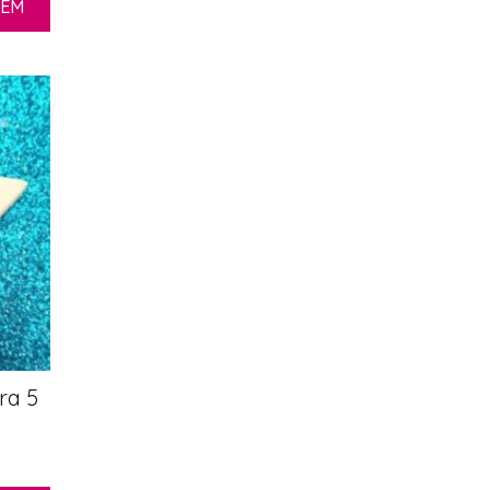
ZEM
ura 5