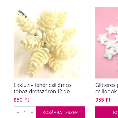
fehér
drótszáron
szarvas-
6
hópihe
db
15
mennyiség
mm
x
5
m
mennyiség
Exkluzív fehér csillámos
Glitteres
toboz drótszáron 12 db
csillagok
850
Ft
935
Ft
Exkluzív
fehér
KOSÁRBA TESZEM
K
csillámos