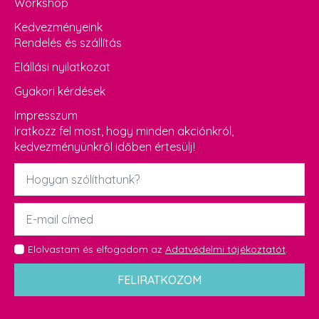
Workshop
Kedvezményeink
Rendelés és szállítás
Elállási nyilatkozat
Gyakori kérdések
Impresszum
Iratkozz fel most, hogy minden akciónkról,
kedvezményünkről időben értesülj!
Név
*
Email
*
GDPR
Elolvastam és elfogadom az
Adatvédelmi tájékoztatót
.
*
FELIRATKOZOM