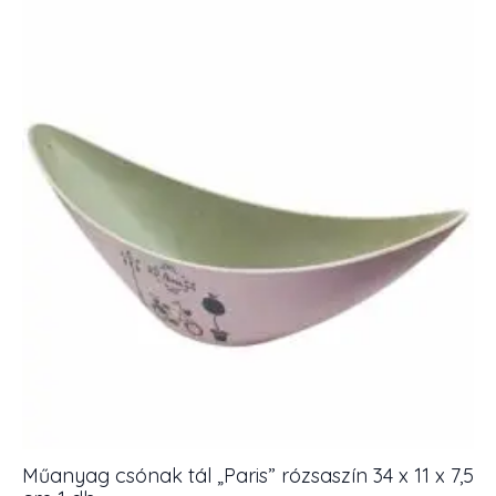
Műanyag csónak tál „Paris” rózsaszín 34 x 11 x 7,5