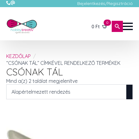
Bejelentkezés/Regisztráció
0
0
Ft
KEZDŐLAP
“CSÓNAK TÁL” CÍMKÉVEL RENDELKEZŐ TERMÉKEK
CSÓNAK TÁL
Mind a(z) 2 találat megjelenítve