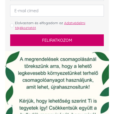
Email
cím
*
GDPR
Elolvastam és elfogadom az
Adatvédelmi
tájékoztatót
.
*
FELIRATKOZOM