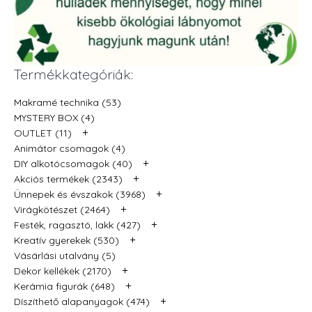
Termékkategóriák:
Makramé technika (53)
MYSTERY BOX (4)
+
OUTLET (11)
Animátor csomagok (4)
+
DIY alkotócsomagok (40)
+
Akciós termékek (2343)
+
Ünnepek és évszakok (3968)
+
Virágkötészet (2464)
+
Festék, ragasztó, lakk (427)
+
Kreatív gyerekek (530)
Vásárlási utalvány (5)
+
Dekor kellékek (2170)
+
Kerámia figurák (648)
+
Díszíthető alapanyagok (474)