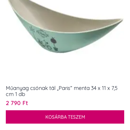
Műanyag csónak tál „Paris” menta 34 x 11 x 7,5
cm 1 db
2 790
Ft
KOSÁRBA TESZEM