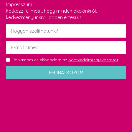
Impresszum
Iratkozz fel most, hogy minden akciónkról,
kedvezményünkről időben értesülj!
Név
*
Email
*
GDPR
Elolvastam és elfogadom az
Adatvédelmi tájékoztatót
.
*
FELIRATKOZOM