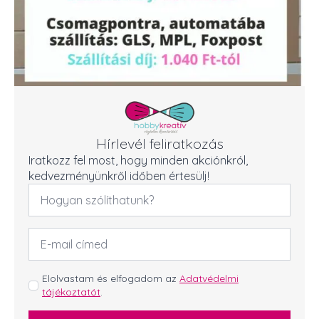
Hírlevél feliratkozás
Iratkozz fel most, hogy minden akciónkról,
kedvezményünkről időben értesülj!
Név
*
Email
cím
*
GDPR
Elolvastam és elfogadom az
Adatvédelmi
tájékoztatót
.
*