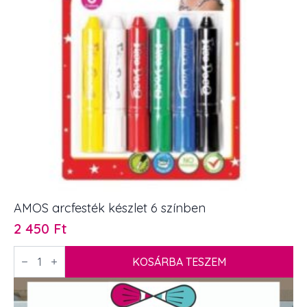
AMOS arcfesték készlet 6 színben
2 450
Ft
AMOS
arcfesték
KOSÁRBA TESZEM
készlet
6
színben
mennyiség