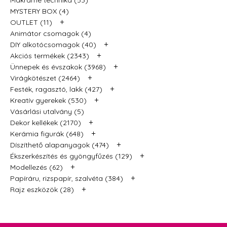
MYSTERY BOX (4)
+
OUTLET (11)
Animátor csomagok (4)
+
DIY alkotócsomagok (40)
+
Akciós termékek (2343)
+
Ünnepek és évszakok (3968)
+
Virágkötészet (2464)
+
Festék, ragasztó, lakk (427)
+
Kreatív gyerekek (530)
Vásárlási utalvány (5)
+
Dekor kellékek (2170)
+
Kerámia figurák (648)
+
Díszíthető alapanyagok (474)
+
Ékszerkészítés és gyöngyfűzés (129)
+
Modellezés (62)
+
Papíráru, rizspapír, szalvéta (384)
+
Rajz eszközök (28)