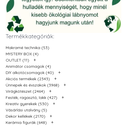
Termékkategóriák:
Makramé technika (53)
MYSTERY BOX (4)
+
OUTLET (11)
Animátor csomagok (4)
+
DIY alkotócsomagok (40)
+
Akciós termékek (2343)
+
Ünnepek és évszakok (3968)
+
Virágkötészet (2464)
+
Festék, ragasztó, lakk (427)
+
Kreatív gyerekek (530)
Vásárlási utalvány (5)
+
Dekor kellékek (2170)
+
Kerámia figurák (648)