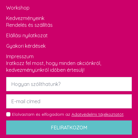
Workshop
Kedvezményeink
Rendelés és szállítás
Elállási nyilatkozat
Gyakori kérdések
Impresszum
Iratkozz fel most, hogy minden akciónkról,
kedvezményünkről időben értesülj!
Név
*
Email
*
GDPR
Elolvastam és elfogadom az
Adatvédelmi tájékoztatót
.
*
FELIRATKOZOM