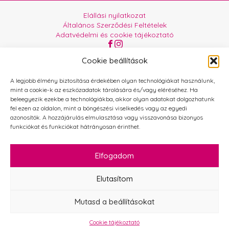
Elállási nyilatkozat
Általános Szerződési Feltételek
Adatvédelmi és cookie tájékoztató
Az oldalt üzemelteti:
Orgabor e.U.
Cookie beállítások
A legjobb élmény biztosítása érdekében olyan technológiákat használunk,
mint a cookie-k az eszközadatok tárolására és/vagy eléréséhez. Ha
beleegyezik ezekbe a technológiákba, akkor olyan adatokat dolgozhatunk
fel ezen az oldalon, mint a böngészési viselkedés vagy az egyedi
azonosítók. A hozzájárulás elmulasztása vagy visszavonása bizonyos
funkciókat és funkciókat hátrányosan érinthet.
Elfogadom
Elutasítom
Mutasd a beállításokat
Cookie tájékoztató