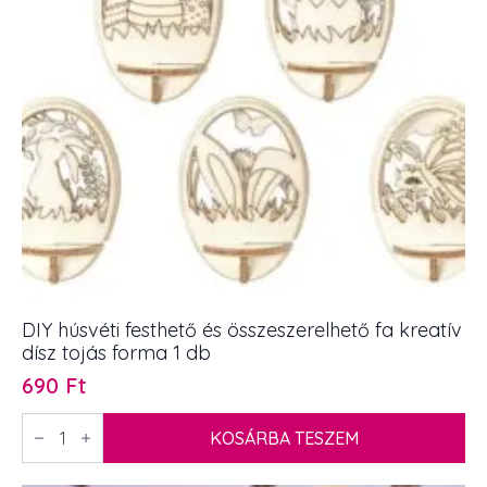
DIY húsvéti festhető és összeszerelhető fa kreatív
dísz tojás forma 1 db
690
Ft
DIY
húsvéti
KOSÁRBA TESZEM
festhető
és