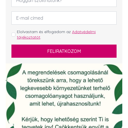
*
Email
cím
*
GDPR
Elolvastam és elfogadom az
Adatvédelmi
tájékoztatót
.
*
FELIRATKOZOM