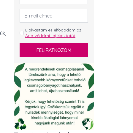
Email
cím
*
GDPR
Elolvastam és elfogadom az
úk,
Adatvédelmi tájékoztatót
.
*
FELIRATKOZOM