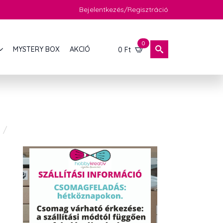
Bejelentkezés/Regisztráció
0
MYSTERY BOX
AKCIÓ
0
Ft