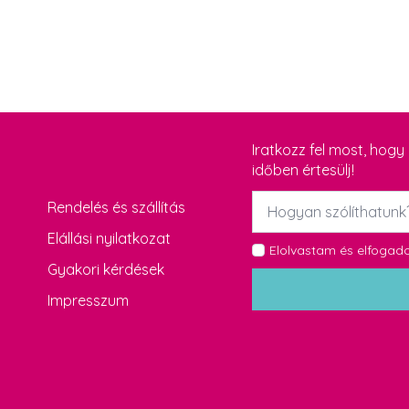
Iratkozz fel most, hog
időben értesülj!
Név
Rendelés és szállítás
*
Elállási nyilatkozat
GDPR
Elolvastam és elfoga
Gyakori kérdések
*
Impresszum