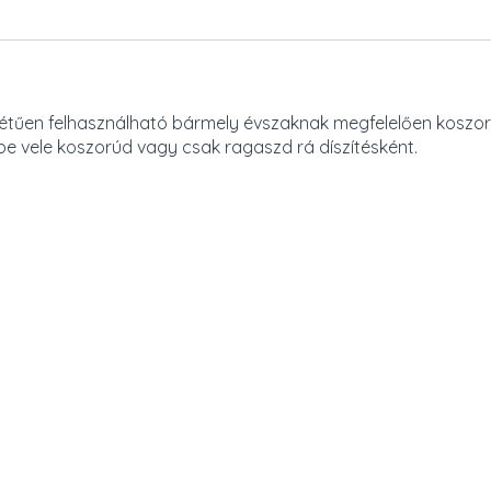
rétűen felhasználható bármely évszaknak megfelelően koszor
be vele koszorúd vagy csak ragaszd rá díszítésként.