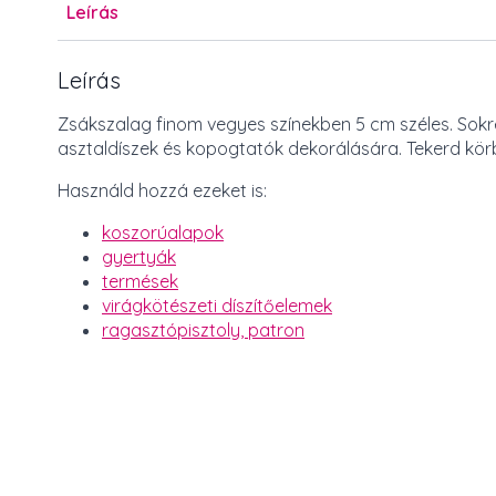
Leírás
Leírás
Zsákszalag finom vegyes színekben 5 cm széles. Sok
asztaldíszek és kopogtatók dekorálására. Tekerd kör
Használd hozzá ezeket is:
koszorúalapok
gyertyák
termések
virágkötészeti díszítőelemek
ragasztópisztoly, patron