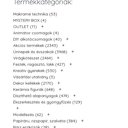
Termékkategóriák:
Makramé technika (53)
MYSTERY BOX (4)
+
OUTLET (11)
Animátor csomagok (4)
+
DIY alkotócsomagok (40)
+
Akciós termékek (2343)
+
Ünnepek és évszakok (3968)
+
Virágkötészet (2464)
+
Festék, ragasztó, lakk (427)
+
Kreatív gyerekek (530)
Vásárlási utalvány (5)
+
Dekor kellékek (2170)
+
Kerámia figurák (648)
+
Díszíthető alapanyagok (474)
Ékszerkészítés és gyöngyfűzés (129)
+
+
Modellezés (62)
+
Papíráru, rizspapír, szalvéta (384)
+
Rajz eszközök (28)