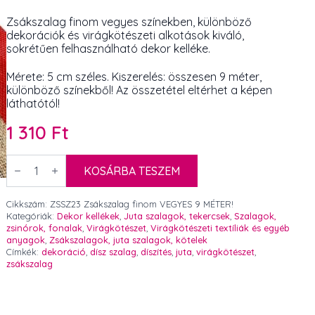
Zsákszalag finom vegyes színekben, különböző
dekorációk és virágkötészeti alkotások kiváló,
sokrétűen felhasználható dekor kelléke.
Mérete: 5 cm széles. Kiszerelés: összesen 9 méter,
különböző színekből! Az összetétel eltérhet a képen
láthatótól!
1 310
Ft
Zsákszalag
finom
KOSÁRBA TESZEM
vegyes
színekben
5
Cikkszám:
ZSSZ23 Zsákszalag finom VEGYES 9 MÉTER!
cm
Kategóriák:
Dekor kellékek
,
Juta szalagok, tekercsek
,
Szalagok,
széles,
zsinórok, fonalak
,
Virágkötészet
,
Virágkötészeti textíliák és egyéb
összesen
anyagok
,
Zsákszalagok, juta szalagok, kötelek
9
Címkék:
dekoráció
,
dísz szalag
,
díszítés
,
juta
,
virágkötészet
,
méter
zsákszalag
mennyiség