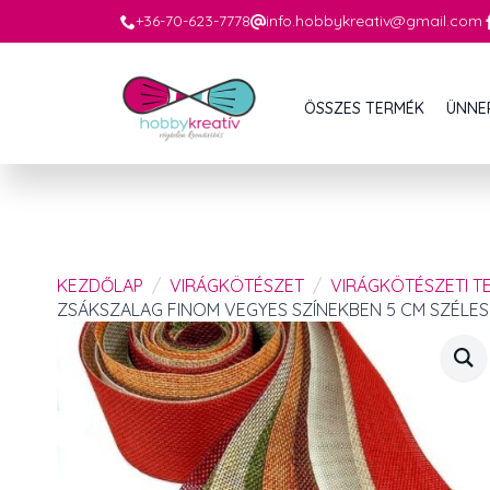
+36-70-623-7778
info.hobbykreativ@gmail.com
ÖSSZES TERMÉK
ÜNNE
KEZDŐLAP
VIRÁGKÖTÉSZET
VIRÁGKÖTÉSZETI TE
ZSÁKSZALAG FINOM VEGYES SZÍNEKBEN 5 CM SZÉLES