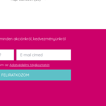
y minden akciónkról, kedvezményünkről
Email
*
dom az
Adatvédelmi tájékoztatót
.
FELIRATKOZOM