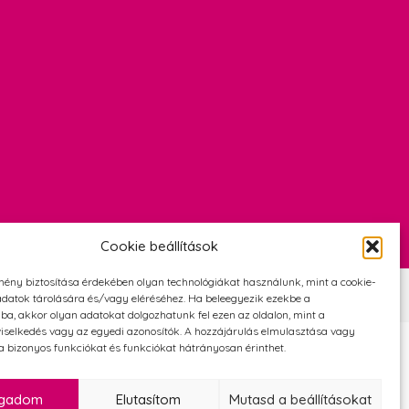
Cookie beállítások
mény biztosítása érdekében olyan technológiákat használunk, mint a cookie-
Szerződési Feltételek
Adatvédelmi és cookie tájékoztató
datok tárolására és/vagy eléréséhez. Ha beleegyezik ezekbe a
ba, akkor olyan adatokat dolgozhatunk fel ezen az oldalon, mint a
iselkedés vagy az egyedi azonosítók. A hozzájárulás elmulasztása vagy
 bizonyos funkciókat és funkciókat hátrányosan érinthet.
ogadom
Elutasítom
Mutasd a beállításokat