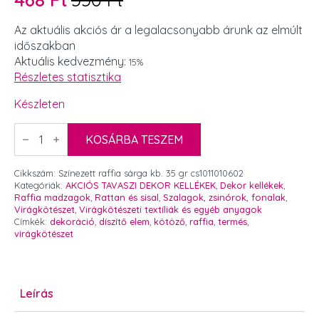
Original
Current
price
price
Az aktuális akciós ár a legalacsonyabb árunk az elmúlt
időszakban
was:
is:
Aktuális kedvezmény:
15%
550 Ft.
468 Ft.
Részletes statisztika
Készleten
Színezett
raffia
KOSÁRBA TESZEM
sárga
kb.
35
Cikkszám:
Színezett raffia sárga kb. 35 gr cs1011010602
gr
Kategóriák:
AKCIÓS TAVASZI DEKOR KELLÉKEK
,
Dekor kellékek
,
mennyiség
Raffia madzagok
,
Rattan és sisal
,
Szalagok, zsinórok, fonalak
,
Virágkötészet
,
Virágkötészeti textíliák és egyéb anyagok
Címkék:
dekoráció
,
díszítő elem
,
kötöző
,
raffia
,
termés
,
virágkötészet
Leírás