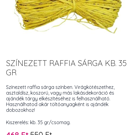
SZÍNEZETT RAFFIA SÁRGA KB. 35
GR
Színezett raffia sárga színben. Virágkötészethez,
asztaldísz, koszorú, vagy más lakásdekoráció és
ajándék tárgy elkészítéséhez is felhasználható.
Használhatod akár töltőanyagként is ajándék
dobozokhoz!
Kiszerelés: kb. 35 gr/csomag.
468
Ft
550
Ft