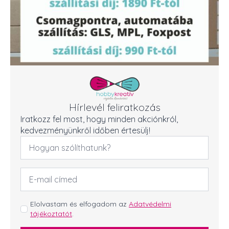
Hírlevél feliratkozás
Iratkozz fel most, hogy minden akciónkról,
kedvezményünkről időben értesülj!
Név
*
Email
cím
*
GDPR
Elolvastam és elfogadom az
Adatvédelmi
tájékoztatót
.
*