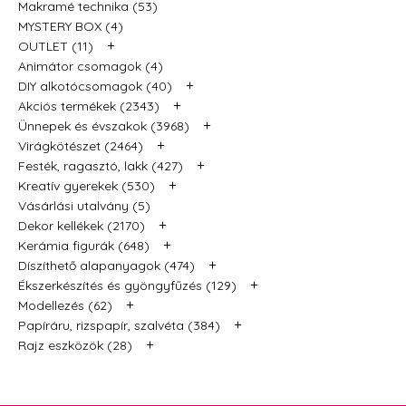
Makramé technika (53)
MYSTERY BOX (4)
+
OUTLET (11)
Animátor csomagok (4)
+
DIY alkotócsomagok (40)
+
Akciós termékek (2343)
+
Ünnepek és évszakok (3968)
+
Virágkötészet (2464)
+
Festék, ragasztó, lakk (427)
+
Kreatív gyerekek (530)
Vásárlási utalvány (5)
+
Dekor kellékek (2170)
+
Kerámia figurák (648)
+
Díszíthető alapanyagok (474)
+
Ékszerkészítés és gyöngyfűzés (129)
+
Modellezés (62)
+
Papíráru, rizspapír, szalvéta (384)
+
Rajz eszközök (28)