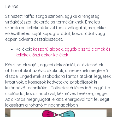
Leírás
Színezett raffia sárga színben, egyike a rengeteg
virágkötészeti dekorációs termékünknek. Emellett
számtalan kellékünk közül tudsz válogatni, melyekkel
elkészítheted saját kopogtatódat, koszorúdat vagy
éppen adventi asztaldíszedet.
Kellékek:
koszorú alapok
,
egyéb díszítő elemek és
kellékek,
őszi dekor kellékek
Készítsetek saját, egyedi dekorációt, öltöztessétek
otthonotokat az évszakoknak, ünnepeknek megfelelő
díszbe. Engedjétek szabadjára fantáziátokat, legyetek
kreatívok, alkossatok kedvetekre, próbáljatok ki
különböző technikákat. Töltsetek értékes időt együtt a
családdal, közös hobbival, kézműves tevékenységgel.
Az alkotás megnyugtat, ellazít, energiával tölt fel, segít
lelassítani a rohanó mindennapokban.