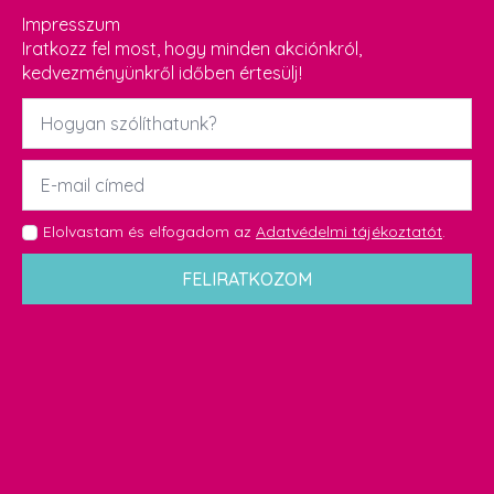
Impresszum
Iratkozz fel most, hogy minden akciónkról,
kedvezményünkről időben értesülj!
Név
*
Email
*
GDPR
Elolvastam és elfogadom az
Adatvédelmi tájékoztatót
.
*
FELIRATKOZOM