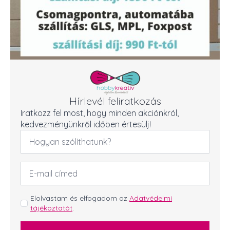
Hírlevél feliratkozás
Iratkozz fel most, hogy minden akciónkról,
kedvezményünkről időben értesülj!
Név
*
Email
cím
*
GDPR
Elolvastam és elfogadom az
Adatvédelmi
tájékoztatót
.
*