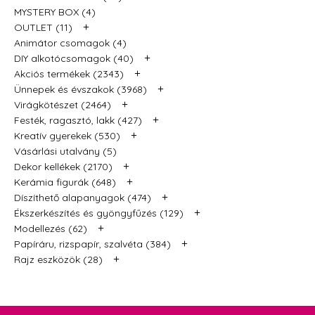
MYSTERY BOX (4)
+
OUTLET (11)
Animátor csomagok (4)
+
DIY alkotócsomagok (40)
+
Akciós termékek (2343)
+
Ünnepek és évszakok (3968)
+
Virágkötészet (2464)
+
Festék, ragasztó, lakk (427)
+
Kreatív gyerekek (530)
Vásárlási utalvány (5)
+
Dekor kellékek (2170)
+
Kerámia figurák (648)
+
Díszíthető alapanyagok (474)
+
Ékszerkészítés és gyöngyfűzés (129)
+
Modellezés (62)
+
Papíráru, rizspapír, szalvéta (384)
+
Rajz eszközök (28)