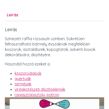
Leírás
Leírás
Színezett raffia rózsaszín színben. Sokrétűen
felhasználható bármely évszaknak megfelelően
koszorúk, asztaldíszek, kopogtatók, adventi boxok
dekorálására, díszítésére.
Használd hozzá ezeket is:
koszorúalapok
gyertyák
termések
virágkötészeti díszítőelemek
ragasztópisztoly, patron
.