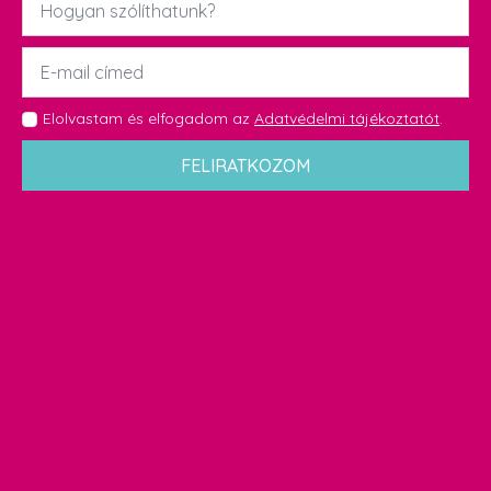
*
Email
*
GDPR
Elolvastam és elfogadom az
Adatvédelmi tájékoztatót
.
*
FELIRATKOZOM