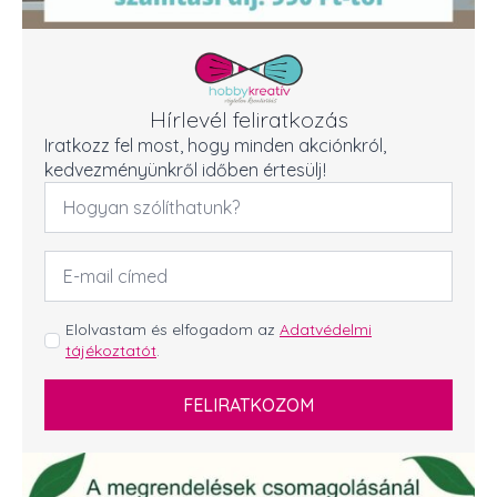
Hírlevél feliratkozás
Iratkozz fel most, hogy minden akciónkról,
kedvezményünkről időben értesülj!
Név
*
Email
cím
*
GDPR
Elolvastam és elfogadom az
Adatvédelmi
tájékoztatót
.
*
FELIRATKOZOM