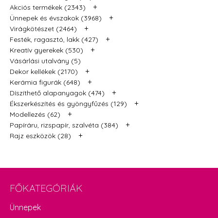
+
Akciós termékek (2343)
+
Ünnepek és évszakok (3968)
+
Virágkötészet (2464)
+
Festék, ragasztó, lakk (427)
+
Kreatív gyerekek (530)
Vásárlási utalvány (5)
+
Dekor kellékek (2170)
+
Kerámia figurák (648)
+
Díszíthető alapanyagok (474)
+
Ékszerkészítés és gyöngyfűzés (129)
+
Modellezés (62)
+
Papíráru, rizspapír, szalvéta (384)
+
Rajz eszközök (28)
FŐKATEGÓRIÁK
Ünnepek