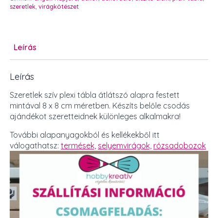
mennyiség
szeretlek
,
virágkötészet
Leírás
Leírás
Szeretlek szív plexi tábla átlátszó alapra festett
mintával 8 x 8 cm méretben. Készíts belőle csodás
ajándékot szeretteidnek különleges alkalmakra!
További alapanyagokból és kellékekből itt
válogathatsz:
termések,
selyemvirágok,
rózsadobozok