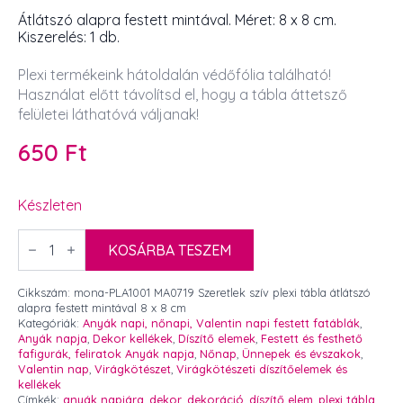
Átlátszó alapra festett mintával. Méret: 8 x 8 cm.
Kiszerelés: 1 db.
Plexi termékeink hátoldalán védőfólia található!
Használat előtt távolítsd el, hogy a tábla áttetsző
felületei láthatóvá váljanak!
650
Ft
Készleten
Szeretlek
szív
KOSÁRBA TESZEM
plexi
tábla
átlátszó
Cikkszám:
mona-PLA1001 MA0719 Szeretlek szív plexi tábla átlátszó
alapra
alapra festett mintával 8 x 8 cm
festett
Kategóriák:
Anyák napi, nőnapi, Valentin napi festett fatáblák
,
mintával
Anyák napja
,
Dekor kellékek
,
Díszítő elemek
,
Festett és festhető
8
fafigurák, feliratok Anyák napja
,
Nőnap
,
Ünnepek és évszakok
,
x
Valentin nap
,
Virágkötészet
,
Virágkötészeti díszítőelemek és
8
kellékek
cm
Címkék:
anyák napjára
,
dekor
,
dekoráció
,
díszítő elem
,
plexi tábla
,