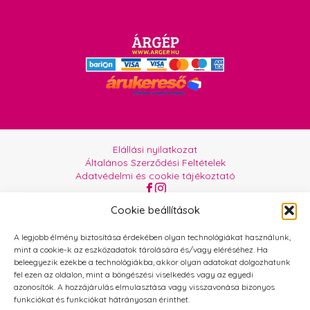
Elállási nyilatkozat
Általános Szerződési Feltételek
Adatvédelmi és cookie tájékoztató
Az oldalt üzemelteti:
Orgabor e.U.
Cookie beállítások
A legjobb élmény biztosítása érdekében olyan technológiákat használunk,
mint a cookie-k az eszközadatok tárolására és/vagy eléréséhez. Ha
beleegyezik ezekbe a technológiákba, akkor olyan adatokat dolgozhatunk
fel ezen az oldalon, mint a böngészési viselkedés vagy az egyedi
azonosítók. A hozzájárulás elmulasztása vagy visszavonása bizonyos
funkciókat és funkciókat hátrányosan érinthet.