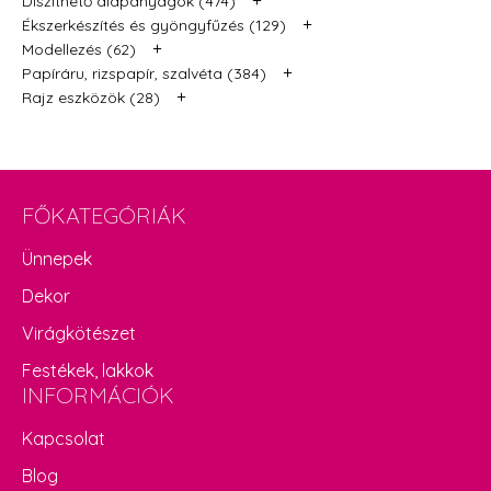
Díszíthető alapanyagok (474)
+
Ékszerkészítés és gyöngyfűzés (129)
+
Modellezés (62)
+
Papíráru, rizspapír, szalvéta (384)
+
Rajz eszközök (28)
FŐKATEGÓRIÁK
Ünnepek
Dekor
Virágkötészet
Festékek, lakkok
INFORMÁCIÓK
Kapcsolat
Blog