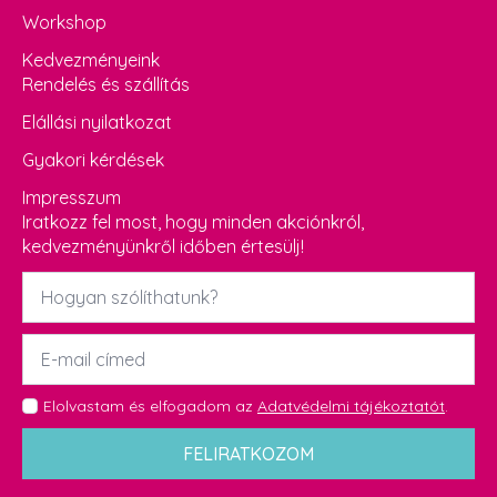
Workshop
Kedvezményeink
Rendelés és szállítás
Elállási nyilatkozat
Gyakori kérdések
Impresszum
Iratkozz fel most, hogy minden akciónkról,
kedvezményünkről időben értesülj!
Név
*
Email
*
GDPR
Elolvastam és elfogadom az
Adatvédelmi tájékoztatót
.
*
FELIRATKOZOM