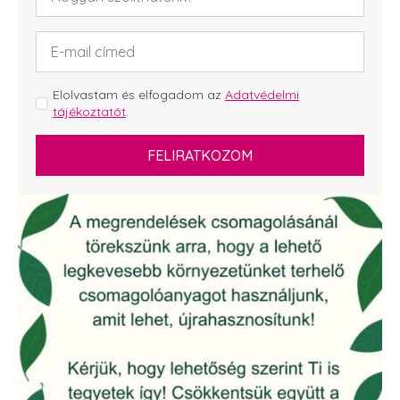
Email
cím
*
GDPR
Elolvastam és elfogadom az
Adatvédelmi
tájékoztatót
.
*
FELIRATKOZOM