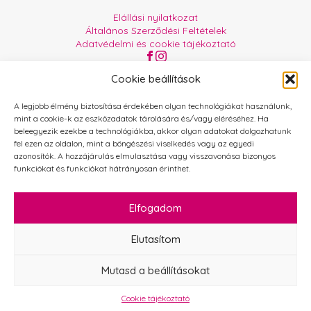
Elállási nyilatkozat
Általános Szerződési Feltételek
Adatvédelmi és cookie tájékoztató
Az oldalt üzemelteti:
Orgabor e.U.
Cookie beállítások
A legjobb élmény biztosítása érdekében olyan technológiákat használunk,
mint a cookie-k az eszközadatok tárolására és/vagy eléréséhez. Ha
beleegyezik ezekbe a technológiákba, akkor olyan adatokat dolgozhatunk
fel ezen az oldalon, mint a böngészési viselkedés vagy az egyedi
azonosítók. A hozzájárulás elmulasztása vagy visszavonása bizonyos
funkciókat és funkciókat hátrányosan érinthet.
Elfogadom
Elutasítom
Mutasd a beállításokat
Cookie tájékoztató