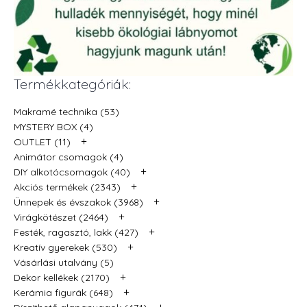
Termékkategóriák:
Makramé technika (53)
MYSTERY BOX (4)
+
OUTLET (11)
Animátor csomagok (4)
+
DIY alkotócsomagok (40)
+
Akciós termékek (2343)
+
Ünnepek és évszakok (3968)
+
Virágkötészet (2464)
+
Festék, ragasztó, lakk (427)
+
Kreatív gyerekek (530)
Vásárlási utalvány (5)
+
Dekor kellékek (2170)
+
Kerámia figurák (648)
+