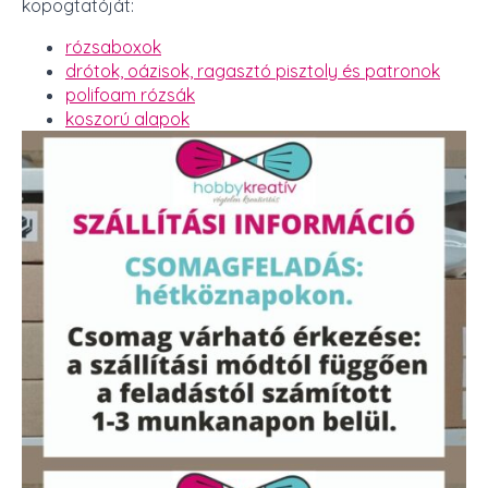
kopogtatóját:
rózsaboxok
drótok, oázisok, ragasztó pisztoly és patronok
polifoam rózsák
koszorú alapok