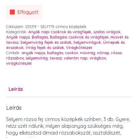
Elfogyott
Cikkszám:
25539 - SELY715 cirmos középkék
Kategóriák:
Anyák napi csokrok és virágfejek, szálas virágok
,
Anyák napja
,
Ballagás
,
Ballagási csokrok és virágfejek
,
Húsvét és
tavasz
,
Selyemvirág fejek és szálak
,
Selyemvirágok
,
Ünnepek és
évszakok
,
Virág fejek és szálak
,
Virágkötészet
Címkék:
anyák napja
,
ballagás
,
csokor
,
művirág
,
nőnap
,
rózsa
,
rózsabox
,
selyemvirág
,
tavasz
,
valentin nap
,
virágbox
,
virágkötészet
Leírás
Leírás
Selyem rózsa fej cirmos középkék színben, 3 db. Gyere,
nézz szét nálunk, milyen alapanyag szükséges még,
hogy elkészítsd álmaid rózsabokszát, asztaldíszét,