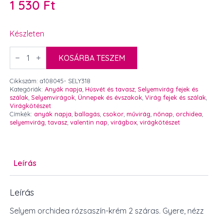
1 530
Ft
Készleten
Selyem
orchidea
KOSÁRBA TESZEM
rózsaszín-
krém
2
Cikkszám:
a108045- SELY318
száras
Kategóriák:
Anyák napja
,
Húsvét és tavasz
,
Selyemvirág fejek és
mennyiség
szálak
,
Selyemvirágok
,
Ünnepek és évszakok
,
Virág fejek és szálak
,
Virágkötészet
Címkék:
anyák napja
,
ballagás
,
csokor
,
művirág
,
nőnap
,
orchidea
,
selyemvirág
,
tavasz
,
valentin nap
,
virágbox
,
virágkötészet
Leírás
Leírás
Selyem orchidea rózsaszín-krém 2 száras. Gyere, nézz