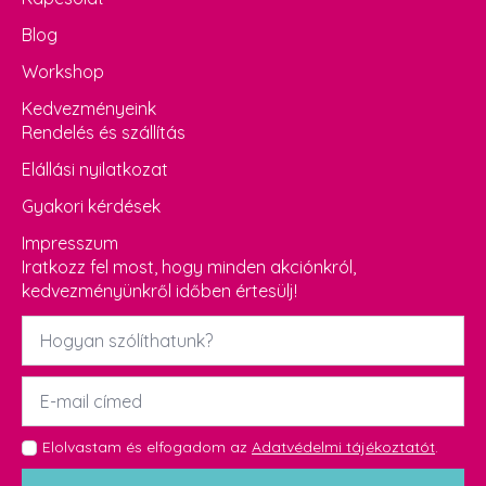
Blog
Workshop
Kedvezményeink
Rendelés és szállítás
Elállási nyilatkozat
Gyakori kérdések
Impresszum
Iratkozz fel most, hogy minden akciónkról,
kedvezményünkről időben értesülj!
Név
*
Email
*
GDPR
Elolvastam és elfogadom az
Adatvédelmi tájékoztatót
.
*