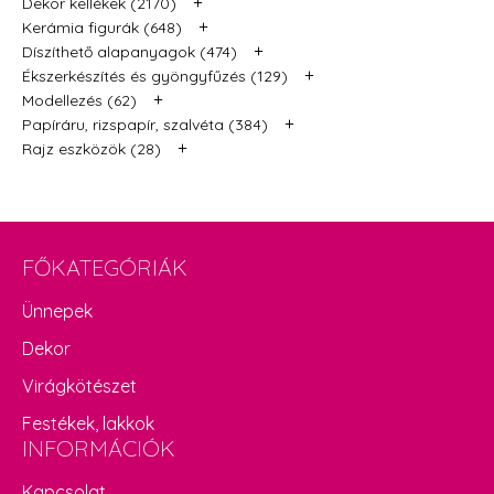
+
Dekor kellékek (2170)
+
Kerámia figurák (648)
+
Díszíthető alapanyagok (474)
+
Ékszerkészítés és gyöngyfűzés (129)
+
Modellezés (62)
+
Papíráru, rizspapír, szalvéta (384)
+
Rajz eszközök (28)
FŐKATEGÓRIÁK
Ünnepek
Dekor
Virágkötészet
Festékek, lakkok
INFORMÁCIÓK
Kapcsolat