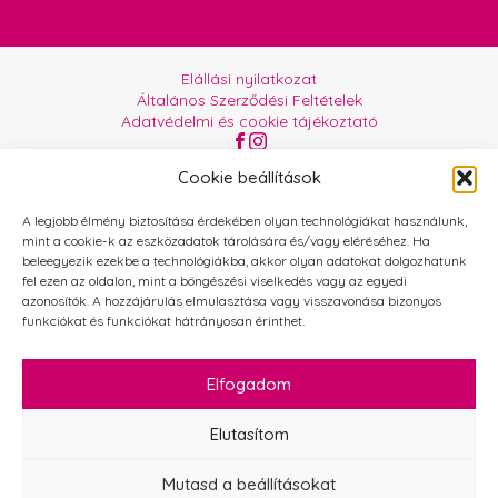
Elállási nyilatkozat
Általános Szerződési Feltételek
Adatvédelmi és cookie tájékoztató
Az oldalt üzemelteti:
Orgabor e.U.
Cookie beállítások
A legjobb élmény biztosítása érdekében olyan technológiákat használunk,
mint a cookie-k az eszközadatok tárolására és/vagy eléréséhez. Ha
beleegyezik ezekbe a technológiákba, akkor olyan adatokat dolgozhatunk
fel ezen az oldalon, mint a böngészési viselkedés vagy az egyedi
azonosítók. A hozzájárulás elmulasztása vagy visszavonása bizonyos
funkciókat és funkciókat hátrányosan érinthet.
Elfogadom
Elutasítom
Mutasd a beállításokat