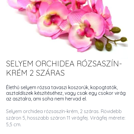
SELYEM ORCHIDEA RÓZSASZÍN-
KRÉM 2 SZÁRAS
Élethű selyem rózsa tavaszi koszorúk, kopogtatók,
asztaldíszek készítéséhez, vagy csak egy csokor virág
az asztalra, ami soha nem hervad el.
Selyem orchidea rózsaszín-krém, 2 száras. Rövidebb
száron 5, hosszabb száron 11 virágfej. Virágfej mérete:
5,5 cm.