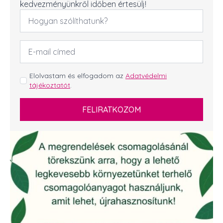
kedvezményünkről időben értesülj!
Név
*
Email
cím
*
GDPR
Elolvastam és elfogadom az
Adatvédelmi
tájékoztatót
.
*
FELIRATKOZOM