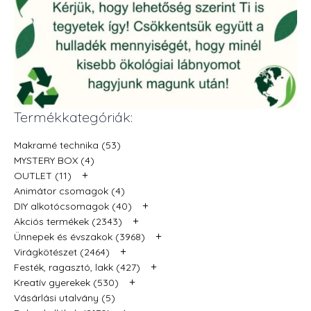
Termékkategóriák:
Makramé technika (53)
MYSTERY BOX (4)
+
OUTLET (11)
Animátor csomagok (4)
+
DIY alkotócsomagok (40)
+
Akciós termékek (2343)
+
Ünnepek és évszakok (3968)
+
Virágkötészet (2464)
+
Festék, ragasztó, lakk (427)
+
Kreatív gyerekek (530)
Vásárlási utalvány (5)