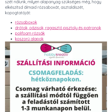
szét nálunk, milyen alapanyag szükséges még, hogy
elkészítsd álmaid rózsaboxát, asztaldíszét,
kopogtatóját:
rózsaboxok
drótok, oázisok, ragasztó pisztoly és patronok
polifoam rózsák
koszorú alapok