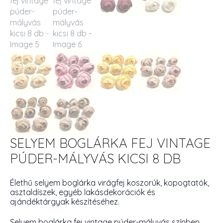
SELYEM BOGLÁRKA FEJ VINTAGE
PÚDER-MÁLYVÁS KICSI 8 DB
Élethű selyem boglárka virágfej koszorúk, kopogtatók,
asztaldíszek, egyéb lakásdekorációk és
ajándéktárgyak készítéséhez.
Selyem boglárka fej vintage púder-mályvás színben.