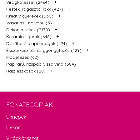
+
Virágkötészet (2464)
+
Festék, ragasztó, lakk (427)
+
Kreatív gyerekek (530)
Vásárlási utalvány (5)
+
Dekor kellékek (2170)
+
Kerámia figurák (648)
+
Díszíthető alapanyagok (474)
+
Ékszerkészítés és gyöngyfűzés (129)
+
Modellezés (62)
+
Papíráru, rizspapír, szalvéta (384)
+
Rajz eszközök (28)
FŐKATEGÓRIÁK
Ünnepek
Dekor
Virágkötészet