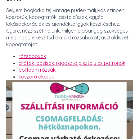
Selyem boglárka fej vintage púder-mályvás színben,
koszorúk, kopogtatók, asztaldíszek, egyéb
lakásdekorációk és ajándéktárgyak készítéséhez.
Gyere, nézz szét nálunk, milyen alapanyag szükséges
még, hogy elkészítsd álmaid rózsaboxát, asztaldíszét,
kopogtatóját:
rózsaboxok
drótok, oázisok, ragasztó pisztoly és patronok
polifoam rózsák
koszorú alapok