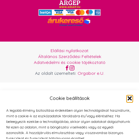
Elállási nyilatkozat
Általános Szerződési Feltételek
Adatvédelmi és cookie tájékoztató
Az oldalt üzemelteti:
Orgabor e.U.
Cookie beállítások
A legjobb élmény biztosítása érdekében olyan technológiákat használunk,
mint a cookie-k az eszközadatok tárolására és/vagy eléréséhez. Ha
beleegyezik ezekbe a technológiákba, akkor olyan adatokat dolgozhatunk
fel ezen az oldalon, mint a böngészési viselkedés vagy az egyedi
azonosítók. A hozzájárulás elmulasztása vagy visszavonása bizonyos
funkciókat és funkciókat hátrányosan érinthet.