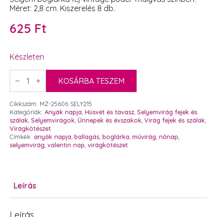
Méret: 2,8 cm. Kiszerelés 8 db.
625
Ft
Készleten
Selyem
boglárka
KOSÁRBA TESZEM
fej
vintage
púder-
Cikkszám:
MZ-25606 SELY215
mályvás
Kategóriák:
Anyák napja
,
Húsvét és tavasz
,
Selyemvirág fejek és
kicsi
szálak
,
Selyemvirágok
,
Ünnepek és évszakok
,
Virág fejek és szálak
,
8
Virágkötészet
db
Címkék:
anyák napja
,
ballagás
,
boglárka
,
művirág
,
nőnap
,
mennyiség
selyemvirág
,
valentin nap
,
virágkötészet
Leírás
Leírás