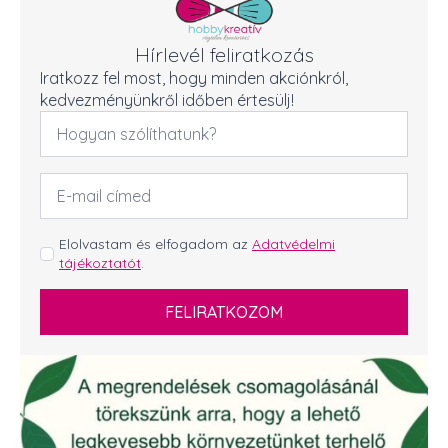
Hírlevél feliratkozás
Iratkozz fel most, hogy minden akciónkról,
kedvezményünkről időben értesülj!
Név
*
Email
cím
*
GDPR
Elolvastam és elfogadom az
Adatvédelmi
tájékoztatót
.
*
FELIRATKOZOM