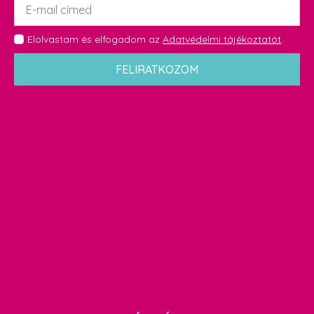
*
GDPR
Elolvastam és elfogadom az
Adatvédelmi tájékoztatót
.
*
FELIRATKOZOM