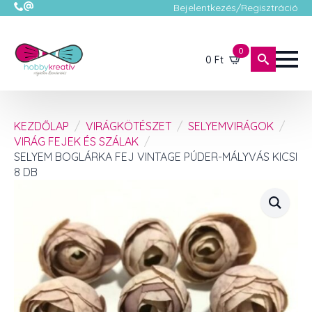
Bejelentkezés/Regisztráció
0
0
Ft
KEZDŐLAP
VIRÁGKÖTÉSZET
SELYEMVIRÁGOK
VIRÁG FEJEK ÉS SZÁLAK
SELYEM BOGLÁRKA FEJ VINTAGE PÚDER-MÁLYVÁS KICSI
8 DB