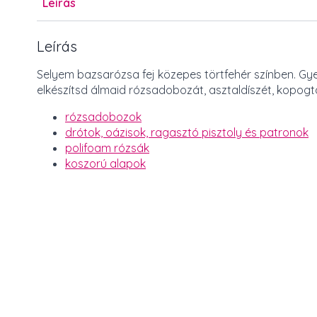
Leírás
Leírás
Selyem bazsarózsa fej közepes törtfehér színben. Gy
elkészítsd álmaid rózsadobozát, asztaldíszét, kopogt
rózsadobozok
drótok, oázisok, ragasztó pisztoly és patronok
polifoam rózsák
koszorú alapok