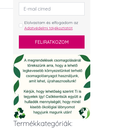
Email
cím
*
GDPR
Elolvastam és elfogadom az
Adatvédelmi tájékoztatót
.
*
FELIRATKOZOM
Termékkategóriák: