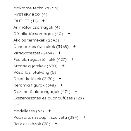
Makramé technika (53)
MYSTERY BOX (4)
+
OUTLET (11)
Animátor csomagok (4)
+
DIY alkotócsomagok (40)
+
Akciós termékek (2343)
+
Ünnepek és évszakok (3968)
+
Virágkötészet (2464)
+
Festék, ragasztó, lakk (427)
+
Kreatív gyerekek (530)
Vásárlási utalvány (5)
+
Dekor kellékek (2170)
+
Kerámia figurák (648)
+
Díszíthető alapanyagok (474)
Ékszerkészítés és gyöngyfűzés (129)
+
+
Modellezés (62)
+
Papíráru, rizspapír, szalvéta (384)
+
Rajz eszközök (28)