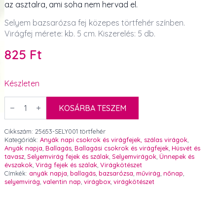
az asztalra, ami soha nem hervad el.
Selyem bazsarózsa fej közepes törtfehér színben.
Virágfej mérete: kb. 5 cm. Kiszerelés: 5 db.
825
Ft
Készleten
Selyem
bazsarózsa
KOSÁRBA TESZEM
fej
közepes
törtfehér
Cikkszám:
25653-SELY001 törtfehér
5
Kategóriák:
Anyák napi csokrok és virágfejek, szálas virágok
,
db
Anyák napja
,
Ballagás
,
Ballagási csokrok és virágfejek
,
Húsvét és
mennyiség
tavasz
,
Selyemvirág fejek és szálak
,
Selyemvirágok
,
Ünnepek és
évszakok
,
Virág fejek és szálak
,
Virágkötészet
Címkék:
anyák napja
,
ballagás
,
bazsarózsa
,
művirág
,
nőnap
,
selyemvirág
,
valentin nap
,
virágbox
,
virágkötészet