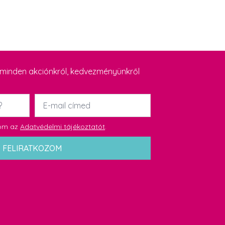
y minden akciónkról, kedvezményünkről
Email
*
dom az
Adatvédelmi tájékoztatót
.
FELIRATKOZOM