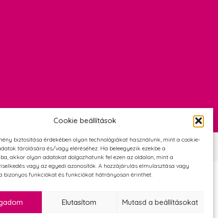
Cookie beállítások
mény biztosítása érdekében olyan technológiákat használunk, mint a cookie-
Szerződési Feltételek
Adatvédelmi és cookie tájékoztató
datok tárolására és/vagy eléréséhez. Ha beleegyezik ezekbe a
ba, akkor olyan adatokat dolgozhatunk fel ezen az oldalon, mint a
iselkedés vagy az egyedi azonosítók. A hozzájárulás elmulasztása vagy
 bizonyos funkciókat és funkciókat hátrányosan érinthet.
ogadom
Elutasítom
Mutasd a beállításokat