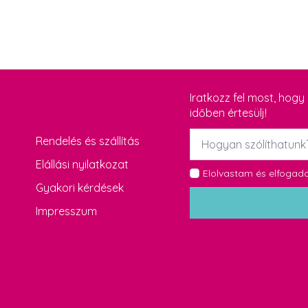
Iratkozz fel most, hog
időben értesülj!
Név
Rendelés és szállítás
*
Elállási nyilatkozat
GDPR
Elolvastam és elfoga
Gyakori kérdések
*
Impresszum