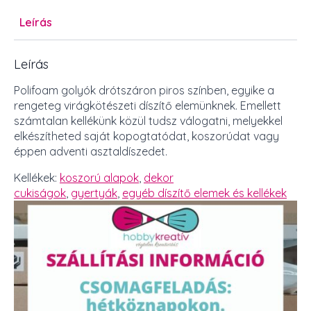
Leírás
Leírás
Polifoam golyók drótszáron piros színben, egyike a
rengeteg virágkötészeti díszítő elemünknek. Emellett
számtalan kellékünk közül tudsz válogatni, melyekkel
elkészítheted saját kopogtatódat, koszorúdat vagy
éppen adventi asztaldíszedet.
Kellékek:
koszorú alapok
,
dekor
cukiságok
,
gyertyák
,
egyéb díszítő elemek és kellékek