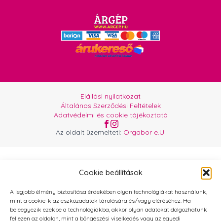
Elállási nyilatkozat
Általános Szerződési Feltételek
Adatvédelmi és cookie tájékoztató
Az oldalt üzemelteti:
Orgabor e.U.
Cookie beállítások
A legjobb élmény biztosítása érdekében olyan technológiákat használunk,
mint a cookie-k az eszközadatok tárolására és/vagy eléréséhez. Ha
beleegyezik ezekbe a technológiákba, akkor olyan adatokat dolgozhatunk
fel ezen az oldalon, mint a böngészési viselkedés vagy az egyedi