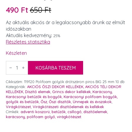
490
Ft
650
Ft
Original
Current
price
price
Az aktuális akciós ár a legalacsonyabb árunk az elmúlt
időszakban
was:
is:
Aktuális kedvezmény:
25%
650 Ft.
490 Ft.
Részletes statisztika
Készleten
Polifoam
golyók
KOSÁRBA TESZEM
drótszáron
piros
BIG
Cikkszám:
119120 Polifoam golyók drótszáron piros BIG 25 mm 10 db
25
Kategóriák:
AKCIÓS ŐSZI DEKOR KELLÉKEK
,
AKCIÓS TÉLI DEKOR
mm
KELLÉKEK
,
Díszítő elemek
,
Grincs dekor kellékek
,
Karácsony
,
10
Karácsonyi betűzők és bogyók
,
Karácsonyi polifoam bogyók,
db
golyók és betűzők
,
Ősz
,
Őszi díszítők
,
Ünnepek és évszakok
,
mennyiség
Virágkötészet
,
Virágkötészeti díszítőelemek és kellékek
Címkék:
adventi koszorú
,
betűzők
,
csillogó
,
díszítőelemek
,
karácsony
,
polifoam golyó
,
virágkötészet