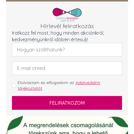
Hírlevél feliratkozás
Iratkozz fel most, hogy minden akciónkról,
kedvezményünkről időben értesülj!
Név
*
Email
cím
*
GDPR
Elolvastam és elfogadom az
Adatvédelmi
tájékoztatót
.
*
FELIRATKOZOM