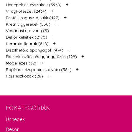
+
Ünnepek és évszakok (3968)
+
Virágkötészet (2464)
+
Festék, ragasztó, lakk (427)
+
Kreatív gyerekek (530)
Vásárlási utalvány (5)
+
Dekor kellékek (2170)
+
Kerámia figurák (648)
+
Díszíthető alapanyagok (474)
+
Ékszerkészítés és gyöngyfűzés (129)
+
Modellezés (62)
+
Papíráru, rizspapír, szalvéta (384)
+
Rajz eszközök (28)
FŐKATEGÓRIÁK
Ünnepek
Dekor