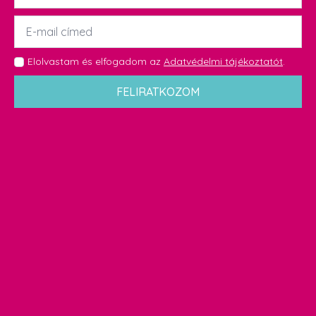
Email
*
GDPR
Elolvastam és elfogadom az
Adatvédelmi tájékoztatót
.
*
FELIRATKOZOM