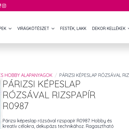
PEK
VIRÁGKÖTÉSZET
FESTÉK, LAKK
DEKOR KELLÉKEK
 ÉS HOBBY ALAPANYAGOK
PÁRIZSI KÉPESLAP RÓZSÁVAL RIZ
PÁRIZSI KÉPESLAP
RÓZSÁVAL RIZSPAPÍR
R0987
Párizsi képeslap rózsával rizspapír R0987. Hobby és
kreatív célokra, dekupázs technikához. Ragasztható