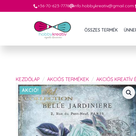
+36-70-623-7778
info.hobbykreativ@gmail.com
ÖSSZES TERMÉK
ÜNNE
KEZDŐLAP
AKCIÓS TERMÉKEK
AKCIÓS KREATÍV
AKCIÓ!