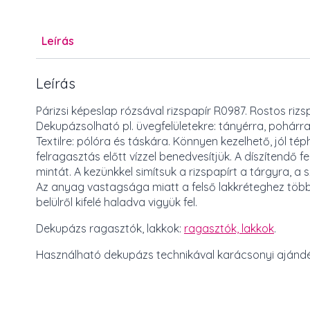
Leírás
Leírás
Párizsi képeslap rózsával rizspapír R0987. Rostos riz
Dekupázsolható pl. üvegfelületekre: tányérra, pohárr
Textilre: pólóra és táskára. Könnyen kezelhető, jól tép
felragasztás előtt vízzel benedvesítjük. A díszítendő 
mintát. A kezünkkel simítsuk a rizspapírt a tárgyra, 
Az anyag vastagsága miatt a felső lakkréteghez több 
belülről kifelé haladva vigyük fel.
Dekupázs ragasztók, lakkok:
ragasztók, lakkok
.
Használható dekupázs technikával karácsonyi ajándék