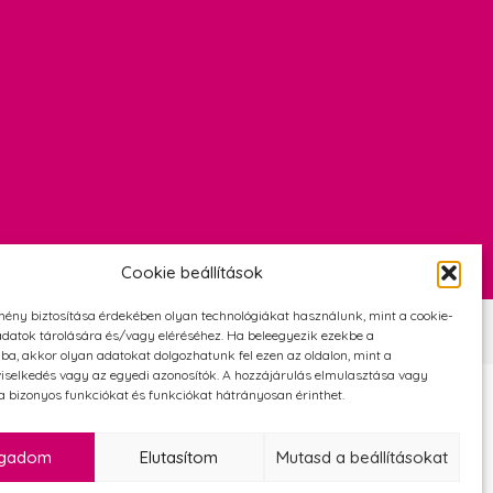
Cookie beállítások
mény biztosítása érdekében olyan technológiákat használunk, mint a cookie-
Szerződési Feltételek
Adatvédelmi és cookie tájékoztató
datok tárolására és/vagy eléréséhez. Ha beleegyezik ezekbe a
ba, akkor olyan adatokat dolgozhatunk fel ezen az oldalon, mint a
iselkedés vagy az egyedi azonosítók. A hozzájárulás elmulasztása vagy
 bizonyos funkciókat és funkciókat hátrányosan érinthet.
ogadom
Elutasítom
Mutasd a beállításokat