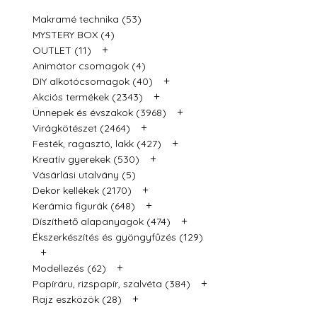
Makramé technika (53)
MYSTERY BOX (4)
+
OUTLET (11)
Animátor csomagok (4)
+
DIY alkotócsomagok (40)
+
Akciós termékek (2343)
+
Ünnepek és évszakok (3968)
+
Virágkötészet (2464)
+
Festék, ragasztó, lakk (427)
+
Kreatív gyerekek (530)
Vásárlási utalvány (5)
+
Dekor kellékek (2170)
+
Kerámia figurák (648)
+
Díszíthető alapanyagok (474)
Ékszerkészítés és gyöngyfűzés (129)
+
+
Modellezés (62)
+
Papíráru, rizspapír, szalvéta (384)
+
Rajz eszközök (28)