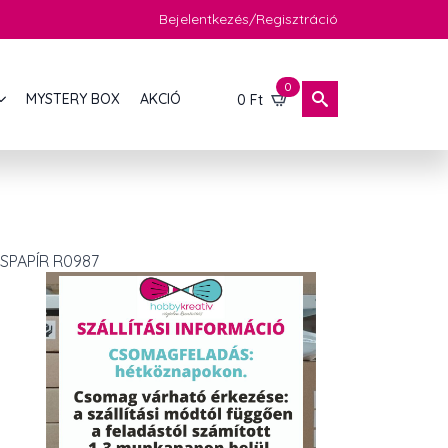
Bejelentkezés/Regisztráció
0
MYSTERY BOX
AKCIÓ
0
Ft
SPAPÍR R0987