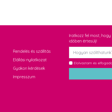
Iratkozz fel most, hog
időben értesülj!
Név
Rendelés és szállítás
*
Elállási nyilatkozat
GDPR
Elolvastam és elfoga
Gyakori kérdések
*
Impresszum