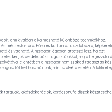
spapír, ami kiválóan alkalmazható különböző technikákhoz.
a és mécsestartóra. Fára és kartonra: díszdobozra, képkeretr
hető és vágható. A rizspapír légiesen áttetsző lesz, ha azt
felületet kenjük be dekupázs ragasztólakkal, majd helyezzük r
a szalvétával ellentétben a rizspapír nem szakad ragasztás köz
ragasztót kell használnunk, mint szalvéta esetén. A lakkréte
 tárgyak, lakásdekorációk, karácsonyfa díszek készítéséhe