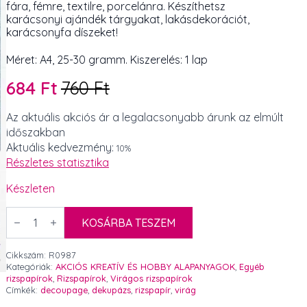
fára, fémre, textilre, porcelánra. Készíthetsz
karácsonyi ajándék tárgyakat, lakásdekorációt,
karácsonyfa díszeket!
Méret: A4, 25-30 gramm. Kiszerelés: 1 lap
684
Ft
760
Ft
Original
Current
price
price
Az aktuális akciós ár a legalacsonyabb árunk az elmúlt
időszakban
was:
is:
Aktuális kedvezmény:
10%
760 Ft.
684 Ft.
Részletes statisztika
Készleten
Párizsi
képeslap
KOSÁRBA TESZEM
rózsával
rizspapír
R0987
Cikkszám:
R0987
mennyiség
Kategóriák:
AKCIÓS KREATÍV ÉS HOBBY ALAPANYAGOK
,
Egyéb
rizspapírok
,
Rizspapírok
,
Virágos rizspapírok
Címkék:
decoupage
,
dekupázs
,
rizspapír
,
virág