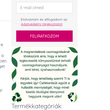
Email
cím
*
GDPR
Elolvastam és elfogadom az
Adatvédelmi tájékoztatót
.
*
FELIRATKOZOM
e.
á a
ben.
get
z!
Termékkategóriák: