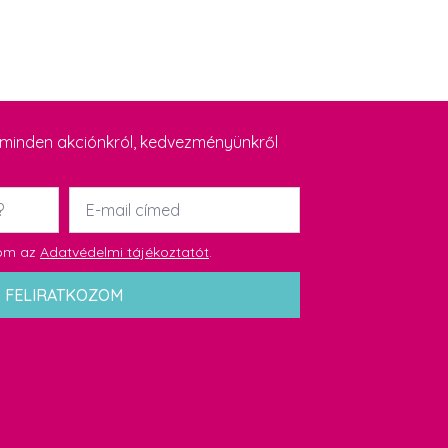
y minden akciónkról, kedvezményünkről
Email
*
dom az
Adatvédelmi tájékoztatót
.
FELIRATKOZOM