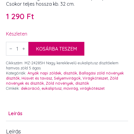
Csokor teljes hossza kb. 32 cm.
1 290
Ft
Készleten
Nagy
kereklevelű
KOSÁRBA TESZEM
eukaliptusz
díszítőelem
hamvas
Cikkszám:
MZ-24285H Nagy kereklevelű eukaliptusz díszítőelem
zöld
hamvas zöld 5 ágas
5
Kategóriák:
Anyák napi zöldek, díszítők
,
Ballagási zöld növények
ágas
díszítők
,
Húsvét és tavasz
,
Selyemvirágok
,
Virágkötészet
,
Zöld
mennyiség
növények és díszítők
,
Zöld növények, díszítők
Címkék:
dekoráció
,
eukaliptusz
,
művirág
,
virágkötészet
Leírás
Leírás