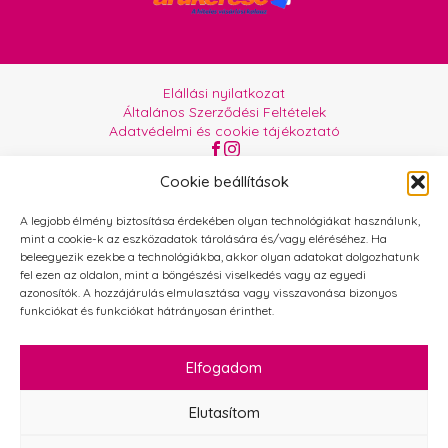
Elállási nyilatkozat
Általános Szerződési Feltételek
Adatvédelmi és cookie tájékoztató
Az oldalt üzemelteti:
Orgabor e.U.
Cookie beállítások
A legjobb élmény biztosítása érdekében olyan technológiákat használunk,
mint a cookie-k az eszközadatok tárolására és/vagy eléréséhez. Ha
beleegyezik ezekbe a technológiákba, akkor olyan adatokat dolgozhatunk
fel ezen az oldalon, mint a böngészési viselkedés vagy az egyedi
azonosítók. A hozzájárulás elmulasztása vagy visszavonása bizonyos
funkciókat és funkciókat hátrányosan érinthet.
Elfogadom
Elutasítom