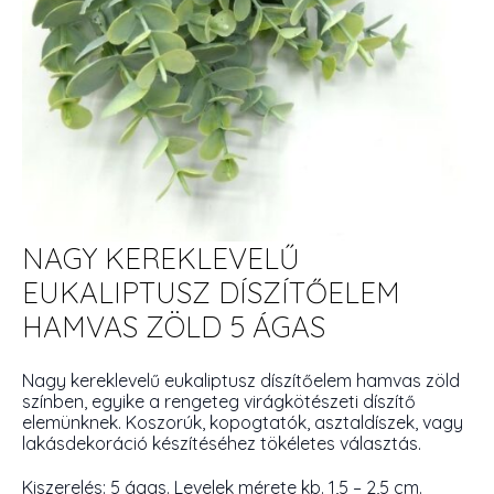
NAGY KEREKLEVELŰ
EUKALIPTUSZ DÍSZÍTŐELEM
HAMVAS ZÖLD 5 ÁGAS
Nagy kereklevelű eukaliptusz díszítőelem hamvas zöld
színben, egyike a rengeteg virágkötészeti díszítő
elemünknek. Koszorúk, kopogtatók, asztaldíszek, vagy
lakásdekoráció készítéséhez tökéletes választás.
Kiszerelés: 5 ágas. Levelek mérete kb. 1,5 – 2,5 cm.