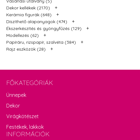
Vásárlási utalvány (5)
+
Dekor kellékek (2170)
+
Kerámia figurák (648)
+
Díszíthető alapanyagok (474)
+
Ékszerkészítés és gyöngyfűzés (129)
+
Modellezés (62)
+
Papíráru, rizspapír, szalvéta (384)
+
Rajz eszközök (28)
FŐKATEGÓRIÁK
Ünnepek
Dekor
Virágkötészet
Festékek, lakkok
INFORMÁCIÓK