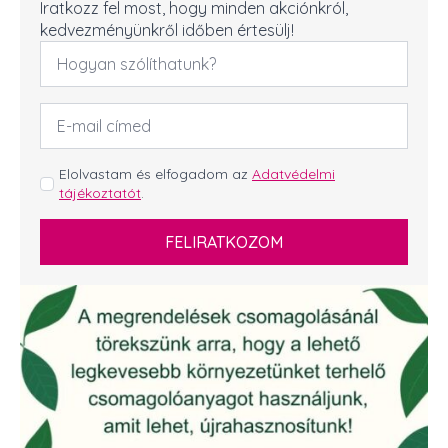
Iratkozz fel most, hogy minden akciónkról,
kedvezményünkről időben értesülj!
Név
*
Email
cím
*
GDPR
Elolvastam és elfogadom az
Adatvédelmi
tájékoztatót
.
*
FELIRATKOZOM