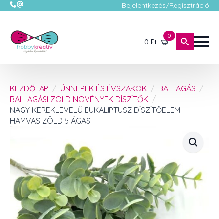
Bejelentkezés/Regisztráció
0
0
Ft
KEZDŐLAP
ÜNNEPEK ÉS ÉVSZAKOK
BALLAGÁS
BALLAGÁSI ZÖLD NÖVÉNYEK DÍSZÍTŐK
NAGY KEREKLEVELŰ EUKALIPTUSZ DÍSZÍTŐELEM
HAMVAS ZÖLD 5 ÁGAS