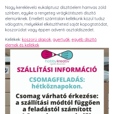
Nagy kereklevelű eukaliptusz díszítőelem hamvas zöld
színben, egyike a rengeteg virágkötészeti díszítő
elemünknek. Emellett számtalan kellékünk közül tudsz
válogatni, melyekkel elkészítheted saját kopogtatódat,
koszorúdat vagy éppen adventi asztaldíszedet.
Kellékek:
koszorú alapok
,
gyertyák
,
egyéb díszítő
elemek és kellékek