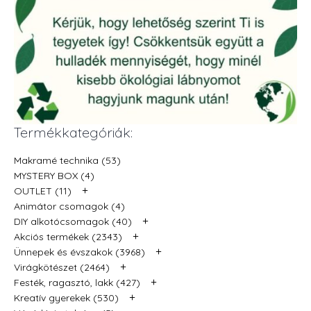
Termékkategóriák:
Makramé technika (53)
MYSTERY BOX (4)
+
OUTLET (11)
Animátor csomagok (4)
+
DIY alkotócsomagok (40)
+
Akciós termékek (2343)
+
Ünnepek és évszakok (3968)
+
Virágkötészet (2464)
+
Festék, ragasztó, lakk (427)
+
Kreatív gyerekek (530)