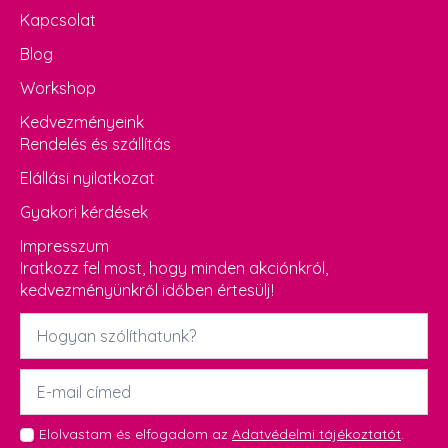
Kapcsolat
Blog
Workshop
Kedvezményeink
Rendelés és szállítás
Elállási nyilatkozat
Gyakori kérdések
Impresszum
Iratkozz fel most, hogy minden akciónkról,
kedvezményünkről időben értesülj!
Név
*
Email
*
GDPR
Elolvastam és elfogadom az
Adatvédelmi tájékoztatót
.