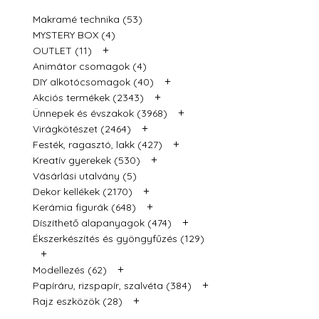
Makramé technika (53)
MYSTERY BOX (4)
+
OUTLET (11)
Animátor csomagok (4)
+
DIY alkotócsomagok (40)
+
Akciós termékek (2343)
+
Ünnepek és évszakok (3968)
+
Virágkötészet (2464)
+
Festék, ragasztó, lakk (427)
+
Kreatív gyerekek (530)
Vásárlási utalvány (5)
+
Dekor kellékek (2170)
+
Kerámia figurák (648)
+
Díszíthető alapanyagok (474)
Ékszerkészítés és gyöngyfűzés (129)
+
+
Modellezés (62)
+
Papíráru, rizspapír, szalvéta (384)
+
Rajz eszközök (28)