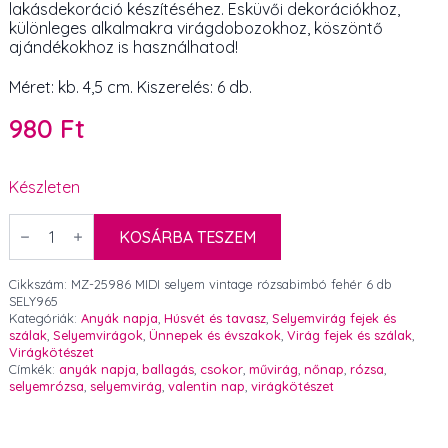
lakásdekoráció készítéséhez. Esküvői dekorációkhoz,
különleges alkalmakra virágdobozokhoz, köszöntő
ajándékokhoz is használhatod!
Méret: kb. 4,5 cm. Kiszerelés: 6 db.
980
Ft
Készleten
MIDI
selyem
KOSÁRBA TESZEM
vintage
rózsabimbó
fehér
Cikkszám:
MZ-25986 MIDI selyem vintage rózsabimbó fehér 6 db
4,5
SELY965
cm
Kategóriák:
Anyák napja
,
Húsvét és tavasz
,
Selyemvirág fejek és
6
szálak
,
Selyemvirágok
,
Ünnepek és évszakok
,
Virág fejek és szálak
,
db
Virágkötészet
mennyiség
Címkék:
anyák napja
,
ballagás
,
csokor
,
művirág
,
nőnap
,
rózsa
,
selyemrózsa
,
selyemvirág
,
valentin nap
,
virágkötészet