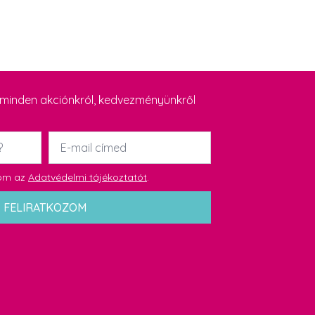
y minden akciónkról, kedvezményünkről
Email
*
dom az
Adatvédelmi tájékoztatót
.
FELIRATKOZOM