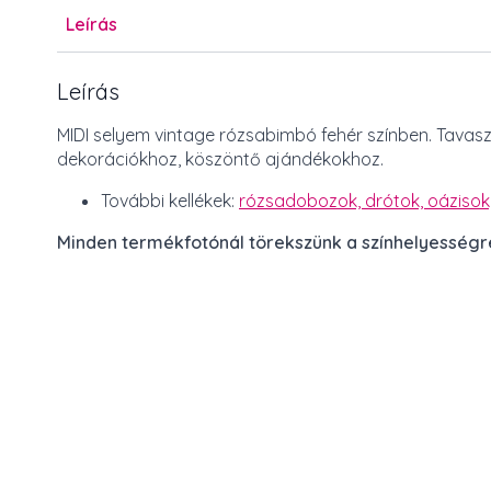
Leírás
Leírás
MIDI selyem vintage rózsabimbó fehér színben. Tavaszi
dekorációkhoz, köszöntő ajándékokhoz.
További kellékek:
rózsadobozok,
drótok, oázisok
Minden termékfotónál törekszünk a színhelyességre