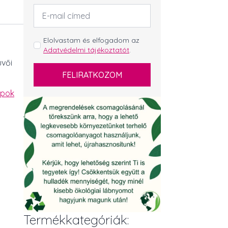
Email
cím
*
GDPR
Elolvastam és elfogadom az
Adatvédelmi tájékoztatót
.
*
üvői
FELIRATKOZOM
apok
Termékkategóriák: