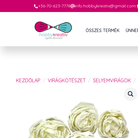
+36-70-623-7778
info.hobbykreativ@gmail.com
ÖSSZES TERMÉK
ÜNNE
KEZDŐLAP
VIRÁGKÖTÉSZET
SELYEMVIRÁGOK