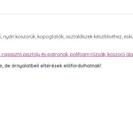
, nyári koszorúk, kopogtatók, asztaldíszek készítéséhez, esk
, ragasztó pisztoly és patronok,
polifoam rózsák,
koszorú al
, de árnyalatbeli eltérések előfordulhatnak!