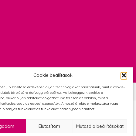
Cookie beállítások
mény biztosítása érdekében olyan technológiákat használunk, mint a cookie-
Szerződési Feltételek
Adatvédelmi és cookie tájékoztató
datok tárolására és/vagy eléréséhez. Ha beleegyezik ezekbe a
ba, akkor olyan adatokat dolgozhatunk fel ezen az oldalon, mint a
iselkedés vagy az egyedi azonosítók. A hozzájárulás elmulasztása vagy
 bizonyos funkciókat és funkciókat hátrányosan érinthet.
ogadom
Elutasítom
Mutasd a beállításokat