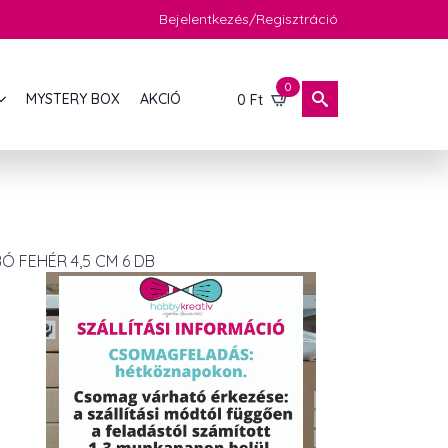
Bejelentkezés/Regisztráció
0
MYSTERY BOX
AKCIÓ
0
Ft
Ó FEHÉR 4,5 CM 6 DB