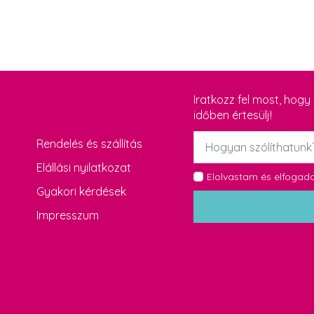
Iratkozz fel most, hog
időben értesülj!
Név
Rendelés és szállítás
*
Elállási nyilatkozat
GDPR
Elolvastam és elfoga
Gyakori kérdések
*
Impresszum