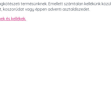
ágkötészeti termésünknek. Emellett számtalan kellékünk közü
t, koszorúdat vagy éppen adventi asztaldíszedet.
ek és kellékek.