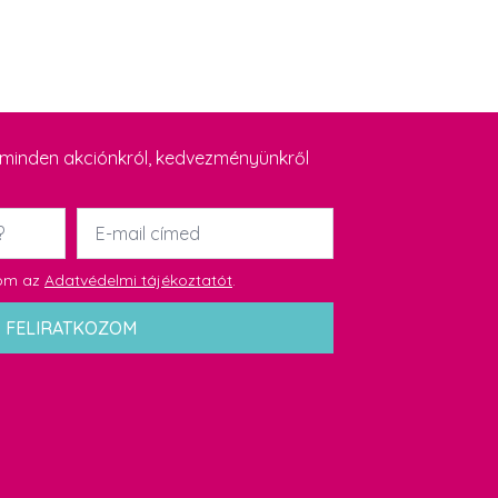
y minden akciónkról, kedvezményünkről
Email
*
dom az
Adatvédelmi tájékoztatót
.
FELIRATKOZOM