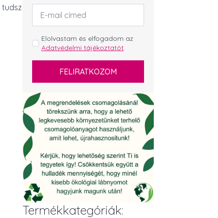
l tudsz
Email
cím
*
GDPR
Elolvastam és elfogadom az
Adatvédelmi tájékoztatót
.
*
FELIRATKOZOM
Termékkategóriák: