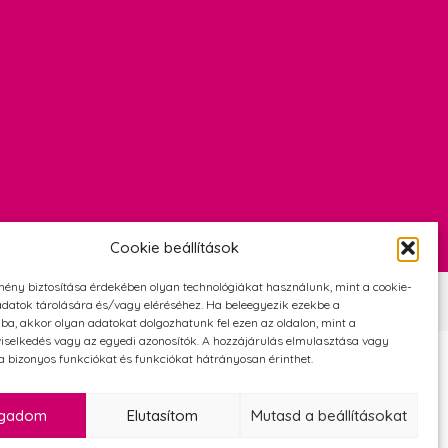
Cookie beállítások
mény biztosítása érdekében olyan technológiákat használunk, mint a cookie-
Szerződési Feltételek
Adatvédelmi és cookie tájékoztató
datok tárolására és/vagy eléréséhez. Ha beleegyezik ezekbe a
ba, akkor olyan adatokat dolgozhatunk fel ezen az oldalon, mint a
iselkedés vagy az egyedi azonosítók. A hozzájárulás elmulasztása vagy
 bizonyos funkciókat és funkciókat hátrányosan érinthet.
ogadom
Elutasítom
Mutasd a beállításokat