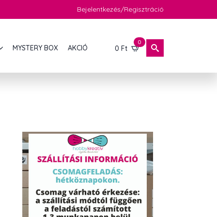
Bejelentkezés/Regisztráció
0
MYSTERY BOX
AKCIÓ
0
Ft