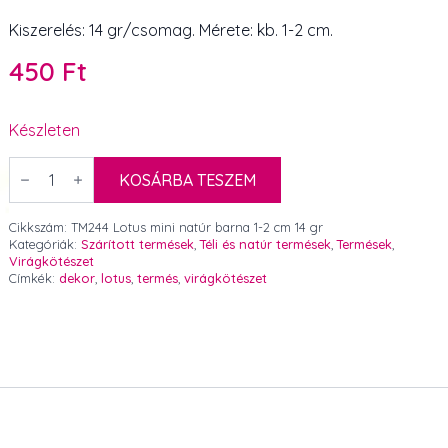
Kiszerelés: 14 gr/csomag. Mérete: kb. 1-2 cm.
450
Ft
Készleten
Lotus
mini
KOSÁRBA TESZEM
natúr
barna
1-
Cikkszám:
TM244 Lotus mini natúr barna 1-2 cm 14 gr
2
Kategóriák:
Szárított termések
,
Téli és natúr termések
,
Termések
,
cm
Virágkötészet
14
Címkék:
dekor
,
lotus
,
termés
,
virágkötészet
gr
mennyiség