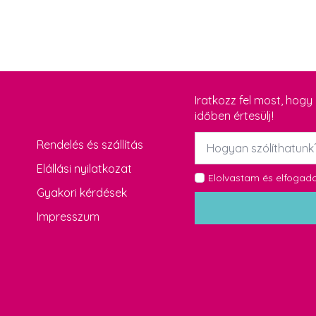
Iratkozz fel most, hog
időben értesülj!
Név
Rendelés és szállítás
*
Elállási nyilatkozat
GDPR
Elolvastam és elfoga
Gyakori kérdések
*
Impresszum