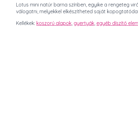
Lotus mini natúr barna színben, egyike a rengeteg vir
válogatni, melyekkel elkészítheted saját kopogtatóda
Kellékek:
koszorú alapok
,
gyertyák
,
egyéb díszítő elem