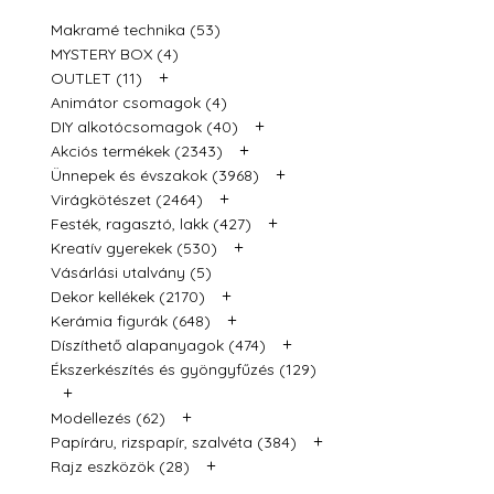
Makramé technika (53)
MYSTERY BOX (4)
+
OUTLET (11)
Animátor csomagok (4)
+
DIY alkotócsomagok (40)
+
Akciós termékek (2343)
+
Ünnepek és évszakok (3968)
+
Virágkötészet (2464)
+
Festék, ragasztó, lakk (427)
+
Kreatív gyerekek (530)
Vásárlási utalvány (5)
+
Dekor kellékek (2170)
+
Kerámia figurák (648)
+
Díszíthető alapanyagok (474)
Ékszerkészítés és gyöngyfűzés (129)
+
+
Modellezés (62)
+
Papíráru, rizspapír, szalvéta (384)
+
Rajz eszközök (28)