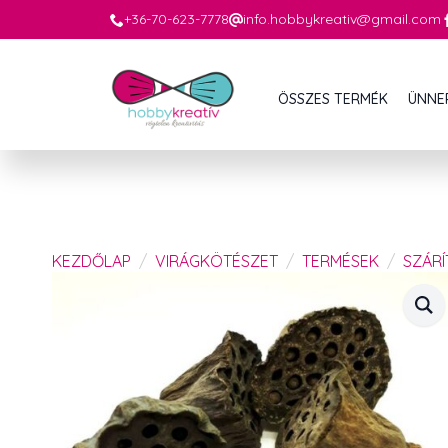
+36-70-623-7778
info.hobbykreativ@gmail.com
ÖSSZES TERMÉK
ÜNNE
KEZDŐLAP
VIRÁGKÖTÉSZET
TERMÉSEK
SZÁR