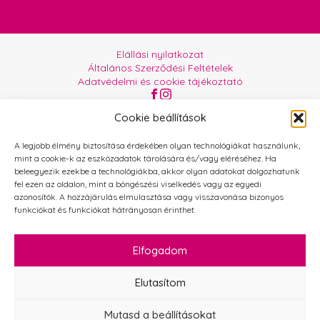
Elállási nyilatkozat
Általános Szerződési Feltételek
Adatvédelmi és cookie tájékoztató
Az oldalt üzemelteti:
Orgabor e.U.
Cookie beállítások
A legjobb élmény biztosítása érdekében olyan technológiákat használunk,
mint a cookie-k az eszközadatok tárolására és/vagy eléréséhez. Ha
beleegyezik ezekbe a technológiákba, akkor olyan adatokat dolgozhatunk
fel ezen az oldalon, mint a böngészési viselkedés vagy az egyedi
azonosítók. A hozzájárulás elmulasztása vagy visszavonása bizonyos
funkciókat és funkciókat hátrányosan érinthet.
Elfogadom
Elutasítom
Mutasd a beállításokat