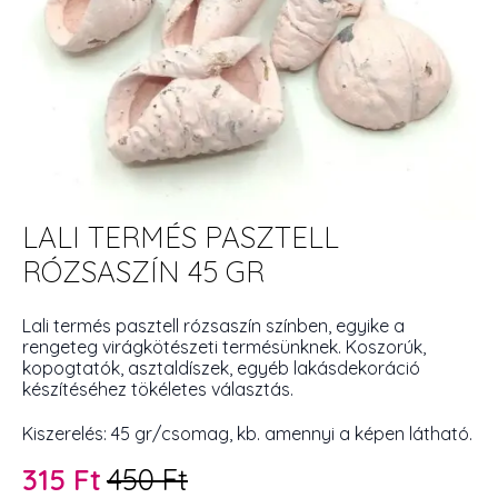
LALI TERMÉS PASZTELL
RÓZSASZÍN 45 GR
Lali termés pasztell rózsaszín színben, egyike a
rengeteg virágkötészeti termésünknek. Koszorúk,
kopogtatók, asztaldíszek, egyéb lakásdekoráció
készítéséhez tökéletes választás.
Kiszerelés: 45 gr/csomag, kb. amennyi a képen látható.
315
Ft
450
Ft
Original
Current