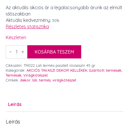
price
price
Az aktuális akciós ár a legalacsonyabb árunk az elmúlt
időszakban
was:
is:
Aktuális kedvezmény:
30%
450 Ft.
315 Ft.
Részletes statisztika
Készleten
Lali
termés
KOSÁRBA TESZEM
pasztell
rózsaszín
45
Cikkszám:
TM022 Lali termés pasztell rózsaszín 45 gr
gr
Kategóriák:
AKCIÓS TAVASZI DEKOR KELLÉKEK
,
Szárított termések
,
mennyiség
Termések
,
Virágkötészet
Címkék:
dekor
,
lali
,
termés
,
virágkötészet
Leírás
Leírás