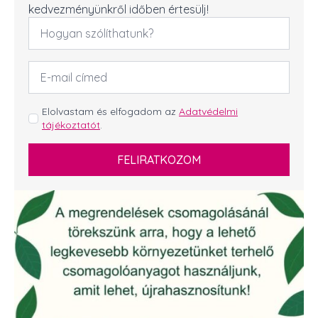
kedvezményünkről időben értesülj!
Név
*
Email
cím
*
GDPR
Elolvastam és elfogadom az
Adatvédelmi
tájékoztatót
.
*
FELIRATKOZOM