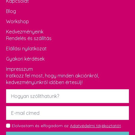
Kapcsolat
Blog
Workshop
Kedvezményeink
Rendelés és szállítás
Elállási nyilatkozat
Gyakori kérdések
Impresszum
Iratkozz fel most, hogy minden akciónkról,
kedvezményünkről időben értesülj!
Név
*
Email
*
GDPR
Elolvastam és elfogadom az
Adatvédelmi tájékoztatót
.
*