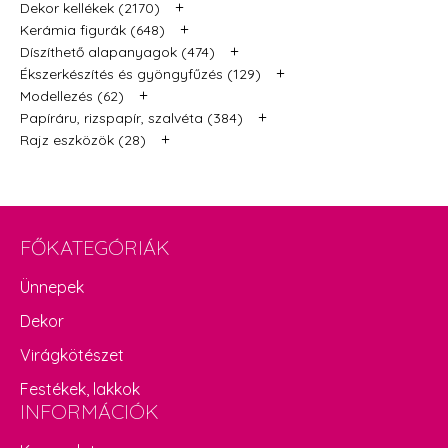
+
Dekor kellékek (2170)
+
Kerámia figurák (648)
+
Díszíthető alapanyagok (474)
+
Ékszerkészítés és gyöngyfűzés (129)
+
Modellezés (62)
+
Papíráru, rizspapír, szalvéta (384)
+
Rajz eszközök (28)
FŐKATEGÓRIÁK
Ünnepek
Dekor
Virágkötészet
Festékek, lakkok
INFORMÁCIÓK