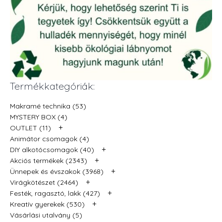
Termékkategóriák:
Makramé technika (53)
MYSTERY BOX (4)
+
OUTLET (11)
Animátor csomagok (4)
+
DIY alkotócsomagok (40)
+
Akciós termékek (2343)
+
Ünnepek és évszakok (3968)
+
Virágkötészet (2464)
+
Festék, ragasztó, lakk (427)
+
Kreatív gyerekek (530)
Vásárlási utalvány (5)