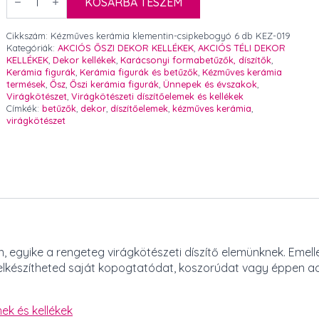
kerámia
KOSÁRBA TESZEM
klementin-
csipkebogyó
6
Cikkszám:
Kézműves kerámia klementin-csipkebogyó 6 db KEZ-019
db
Kategóriák:
AKCIÓS ŐSZI DEKOR KELLÉKEK
,
AKCIÓS TÉLI DEKOR
mennyiség
KELLÉKEK
,
Dekor kellékek
,
Karácsonyi formabetűzők, díszítők
,
Kerámia figurák
,
Kerámia figurák és betűzők
,
Kézműves kerámia
termések
,
Ősz
,
Őszi kerámia figurák
,
Ünnepek és évszakok
,
Virágkötészet
,
Virágkötészeti díszítőelemek és kellékek
Címkék:
betűzők
,
dekor
,
díszítőelemek
,
kézműves kerámia
,
virágkötészet
egyike a rengeteg virágkötészeti díszítő elemünknek. Emell
 elkészítheted saját kopogtatódat, koszorúdat vagy éppen a
ek és kellékek