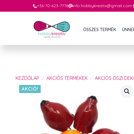
+36-70-623-7778
info.hobbykreativ@gmail.com
ÖSSZES TERMÉK
ÜNNE
KEZDŐLAP
AKCIÓS TERMÉKEK
AKCIÓS ŐSZI DE
AKCIÓ!