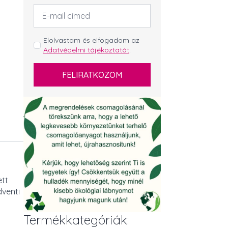
Email
cím
*
GDPR
Elolvastam és elfogadom az
Adatvédelmi tájékoztatót
.
*
FELIRATKOZOM
ett
dventi
Termékkategóriák: