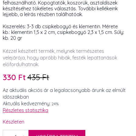
felhasználható. Kopogtatók, koszorúk, asztaldíszek
készítéséhez tökéletes választás. További kellékeink
lejjebb, a leírás részben találhatóak.
Kiszerelés: 3-3 db csipkebogyó és klementin. Mérete
kb.: klementin 1,5 x 2 cm, csipkebogyó 2,3 x 1,5 cm. Súly:
kb. 20 gr
Kézzel készített termék, melynek természetes
velejárója, hogy apróbb hibák, festék lepattanások
előfordulhatnak.
330
Ft
435
Ft
Original
Current
price
price
Az aktuális akciós ár a legalacsonyabb árunk az elmúlt
időszakban
was:
is:
Aktuális kedvezmény:
24%
435 Ft.
330 Ft.
Részletes statisztika
Készleten
Kézműves