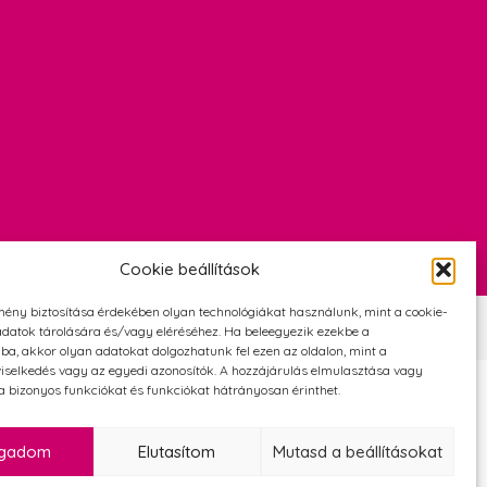
Cookie beállítások
mény biztosítása érdekében olyan technológiákat használunk, mint a cookie-
Szerződési Feltételek
Adatvédelmi és cookie tájékoztató
datok tárolására és/vagy eléréséhez. Ha beleegyezik ezekbe a
ba, akkor olyan adatokat dolgozhatunk fel ezen az oldalon, mint a
iselkedés vagy az egyedi azonosítók. A hozzájárulás elmulasztása vagy
 bizonyos funkciókat és funkciókat hátrányosan érinthet.
ogadom
Elutasítom
Mutasd a beállításokat