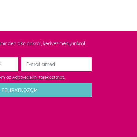
y minden akciónkról, kedvezményünkről
Email
*
dom az
Adatvédelmi tájékoztatót
.
FELIRATKOZOM