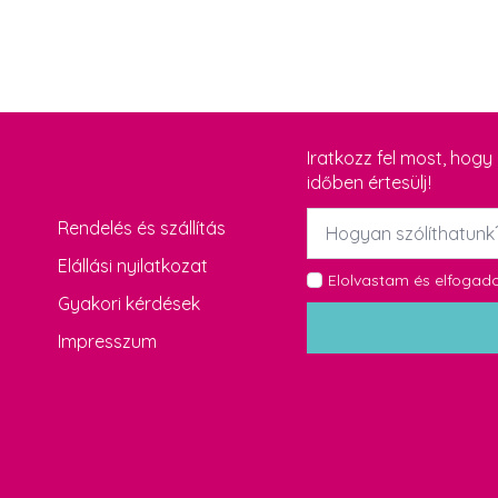
Iratkozz fel most, hog
időben értesülj!
Név
Rendelés és szállítás
*
Elállási nyilatkozat
GDPR
Elolvastam és elfoga
Gyakori kérdések
*
Impresszum