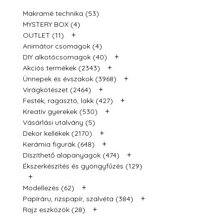
Makramé technika (53)
MYSTERY BOX (4)
+
OUTLET (11)
Animátor csomagok (4)
+
DIY alkotócsomagok (40)
+
Akciós termékek (2343)
+
Ünnepek és évszakok (3968)
+
Virágkötészet (2464)
+
Festék, ragasztó, lakk (427)
+
Kreatív gyerekek (530)
Vásárlási utalvány (5)
+
Dekor kellékek (2170)
+
Kerámia figurák (648)
+
Díszíthető alapanyagok (474)
Ékszerkészítés és gyöngyfűzés (129)
+
+
Modellezés (62)
+
Papíráru, rizspapír, szalvéta (384)
+
Rajz eszközök (28)