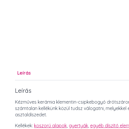
Leírás
Leírás
Kézműves kerámia klementin-csipkebogyó drótszáron, 
számtalan kellékünk közül tudsz válogatni, melyekkel
asztaldíszedet.
Kellékek:
koszorú alapok
,
gyertyák
,
egyéb díszítő elem