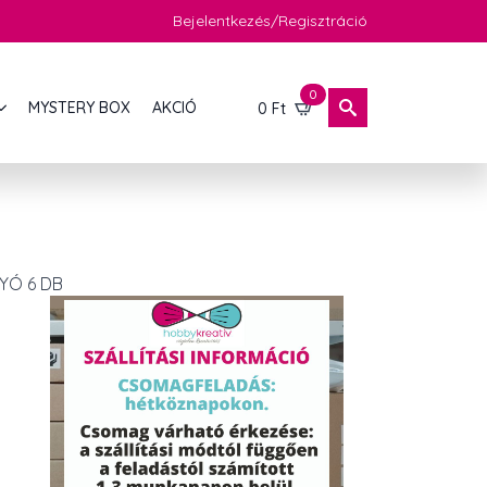
Bejelentkezés/Regisztráció
0
MYSTERY BOX
AKCIÓ
0
Ft
YÓ 6 DB