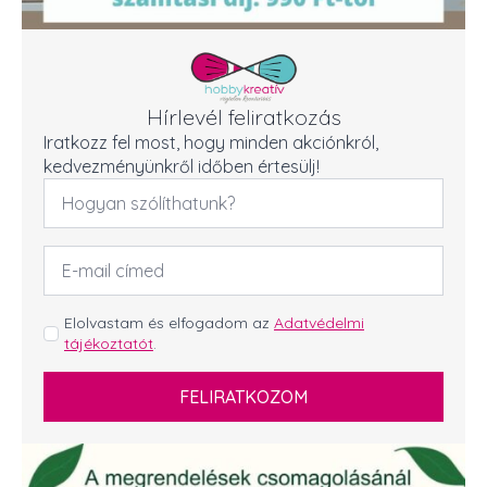
Hírlevél feliratkozás
Iratkozz fel most, hogy minden akciónkról,
kedvezményünkről időben értesülj!
Név
*
Email
cím
*
GDPR
Elolvastam és elfogadom az
Adatvédelmi
tájékoztatót
.
*
FELIRATKOZOM