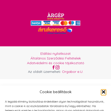
Elállási nyilatkozat
Általános Szerződési Feltételek
Adatvédelmi és cookie tájékoztató
Az oldalt üzemelteti:
Orgabor e.U.
Cookie beállítások
A legjobb élmény biztosítása érdekében olyan technológiákat használunk,
mint a cookie-k az eszközadatok tárolására és/vagy eléréséhez. Ha
beleegyezik ezekbe a technológiákba, akkor olyan adatokat dolgozhatunk