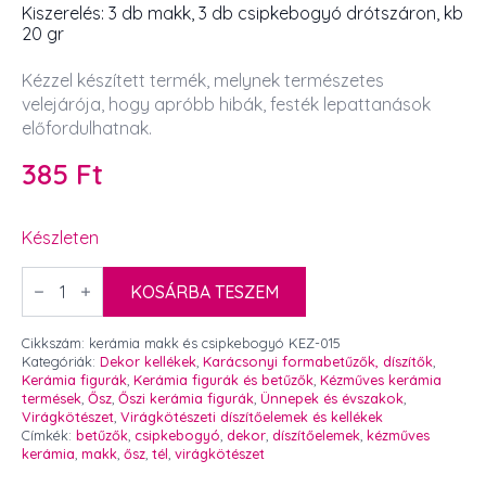
Kiszerelés: 3 db makk, 3 db csipkebogyó drótszáron, kb
20 gr
Kézzel készített termék, melynek természetes
velejárója, hogy apróbb hibák, festék lepattanások
előfordulhatnak.
385
Ft
Készleten
Kézműves
kerámia
KOSÁRBA TESZEM
drótszáron
makk
és
Cikkszám:
kerámia makk és csipkebogyó KEZ-015
csipkebogyó
Kategóriák:
Dekor kellékek
,
Karácsonyi formabetűzők, díszítők
,
6
Kerámia figurák
,
Kerámia figurák és betűzők
,
Kézműves kerámia
db
termések
,
Ősz
,
Őszi kerámia figurák
,
Ünnepek és évszakok
,
mennyiség
Virágkötészet
,
Virágkötészeti díszítőelemek és kellékek
Címkék:
betűzők
,
csipkebogyó
,
dekor
,
díszítőelemek
,
kézműves
kerámia
,
makk
,
ősz
,
tél
,
virágkötészet