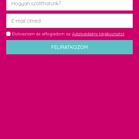
*
Email
*
GDPR
Elolvastam és elfogadom az
Adatvédelmi tájékoztatót
.
*
FELIRATKOZOM