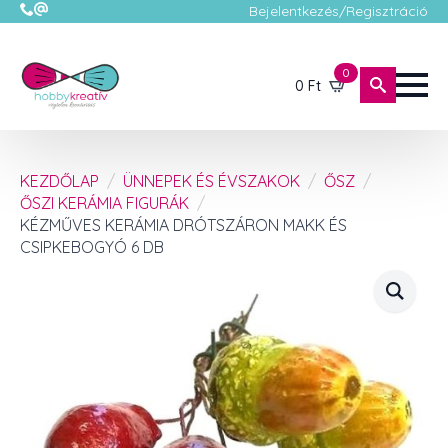
Bejelentkezés/Regisztráció
0
0
Ft
KEZDŐLAP
ÜNNEPEK ÉS ÉVSZAKOK
ŐSZ
ŐSZI KERÁMIA FIGURÁK
KÉZMŰVES KERÁMIA DRÓTSZÁRON MAKK ÉS
CSIPKEBOGYÓ 6 DB