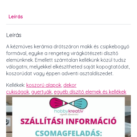
Leírás
Leírás
A kézműves kerámia drótszáron makk és csipkebogyó
formával, egyike a rengeteg virágkötészeti díszítő
elemünknek. Emellett számtalan kellékünk közül tudsz
válogatni, melyekkel elkészítheted saját kopogtatódat,
koszorúdat vagy éppen adventi asztaldíszedet.
Kellékek:
koszorú alapok
,
dekor
cukiságok
,
gyertyák
,
egyéb díszítő elemek és kellékek