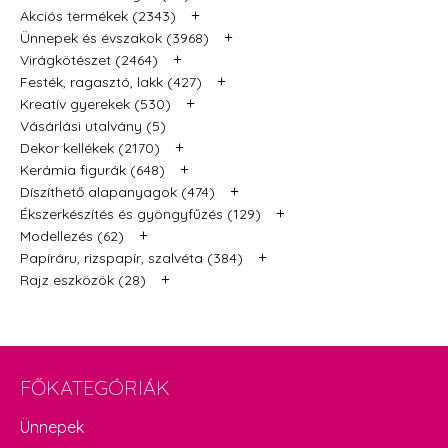
+
Akciós termékek (2343)
+
Ünnepek és évszakok (3968)
+
Virágkötészet (2464)
+
Festék, ragasztó, lakk (427)
+
Kreatív gyerekek (530)
Vásárlási utalvány (5)
+
Dekor kellékek (2170)
+
Kerámia figurák (648)
+
Díszíthető alapanyagok (474)
+
Ékszerkészítés és gyöngyfűzés (129)
+
Modellezés (62)
+
Papíráru, rizspapír, szalvéta (384)
+
Rajz eszközök (28)
FŐKATEGÓRIÁK
Ünnepek