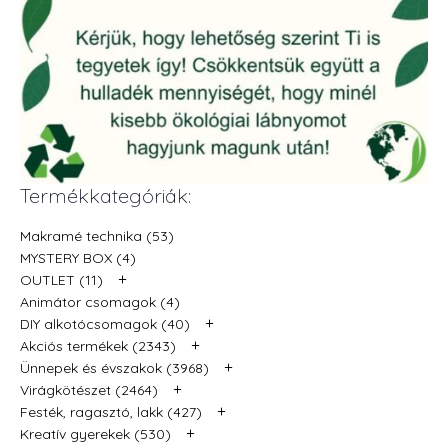
Termékkategóriák:
Makramé technika (53)
MYSTERY BOX (4)
+
OUTLET (11)
Animátor csomagok (4)
+
DIY alkotócsomagok (40)
+
Akciós termékek (2343)
+
Ünnepek és évszakok (3968)
+
Virágkötészet (2464)
+
Festék, ragasztó, lakk (427)
+
Kreatív gyerekek (530)