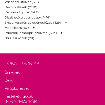
Vásárlási utalvány (5)
+
Dekor kellékek (2170)
+
Kerámia figurák (648)
+
Díszíthető alapanyagok (474)
+
Ékszerkészítés és gyöngyfűzés (129)
+
Modellezés (62)
+
Papíráru, rizspapír, szalvéta (384)
+
Rajz eszközök (28)
FŐKATEGÓRIÁK
Ünnepek
Dekor
Virágkötészet
Festékek, lakkok
INFORMÁCIÓK