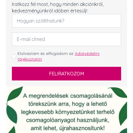
Iratkozz fel most, hogy minden akciónkról,
kedvezményünkről időben értesülj!
Név
*
Email
cím
*
GDPR
Elolvastam és elfogadom az
Adatvédelmi
tájékoztatót
.
*
FELIRATKOZOM