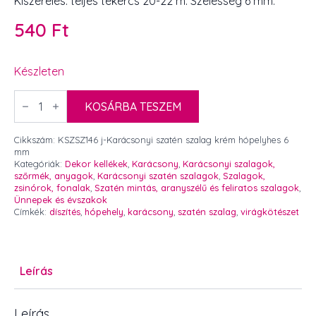
Kiszerelés: teljes tekercs 20-22 m. Szélesség 6 mm.
540
Ft
Készleten
Karácsonyi
szatén
KOSÁRBA TESZEM
szalag
krém
hópelyhes
Cikkszám:
KSZSZ146 j-Karácsonyi szatén szalag krém hópelyhes 6
6
mm
mm
Kategóriák:
Dekor kellékek
,
Karácsony
,
Karácsonyi szalagok,
mennyiség
szőrmék, anyagok
,
Karácsonyi szatén szalagok
,
Szalagok,
zsinórok, fonalak
,
Szatén mintás, aranyszélű és feliratos szalagok
,
Ünnepek és évszakok
Címkék:
díszítés
,
hópehely
,
karácsony
,
szatén szalag
,
virágkötészet
Leírás
Leírás