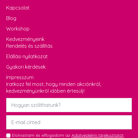
Kapcsolat
Blog
Workshop
Kedvezményeink
Rendelés és szállítás
Elállási nyilatkozat
Gyakori kérdések
Impresszum
Iratkozz fel most, hogy minden akciónkról,
kedvezményünkről időben értesülj!
Név
*
Email
*
GDPR
Elolvastam és elfogadom az
Adatvédelmi tájékoztatót
.