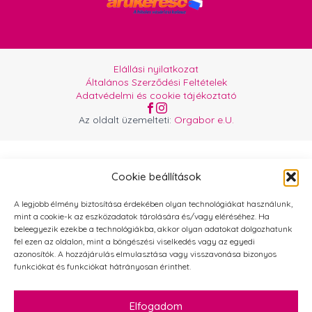
Elállási nyilatkozat
Általános Szerződési Feltételek
Adatvédelmi és cookie tájékoztató
Az oldalt üzemelteti:
Orgabor e.U.
Cookie beállítások
A legjobb élmény biztosítása érdekében olyan technológiákat használunk,
mint a cookie-k az eszközadatok tárolására és/vagy eléréséhez. Ha
beleegyezik ezekbe a technológiákba, akkor olyan adatokat dolgozhatunk
fel ezen az oldalon, mint a böngészési viselkedés vagy az egyedi
azonosítók. A hozzájárulás elmulasztása vagy visszavonása bizonyos
funkciókat és funkciókat hátrányosan érinthet.
Elfogadom