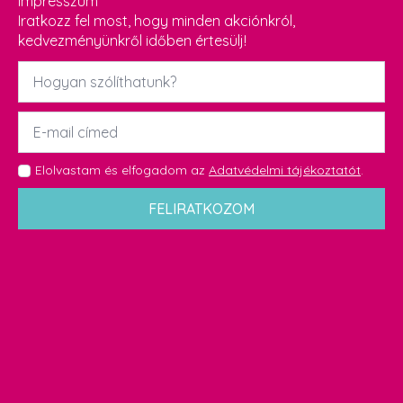
Impresszum
Iratkozz fel most, hogy minden akciónkról,
kedvezményünkről időben értesülj!
Név
*
Email
*
GDPR
Elolvastam és elfogadom az
Adatvédelmi tájékoztatót
.
*
FELIRATKOZOM