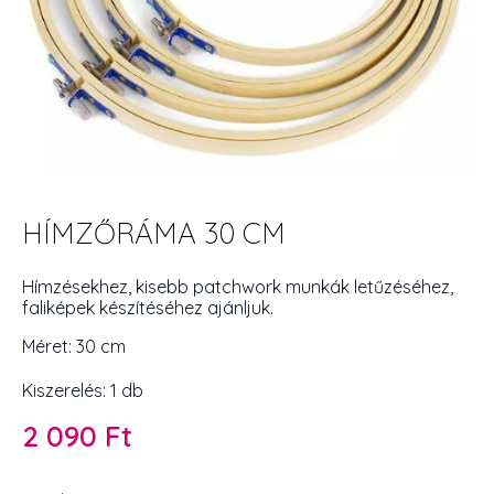
HÍMZŐRÁMA 30 CM
Hímzésekhez, kisebb patchwork munkák letűzéséhez,
faliképek készítéséhez ajánljuk.
Méret: 30 cm
Kiszerelés: 1 db
2 090
Ft