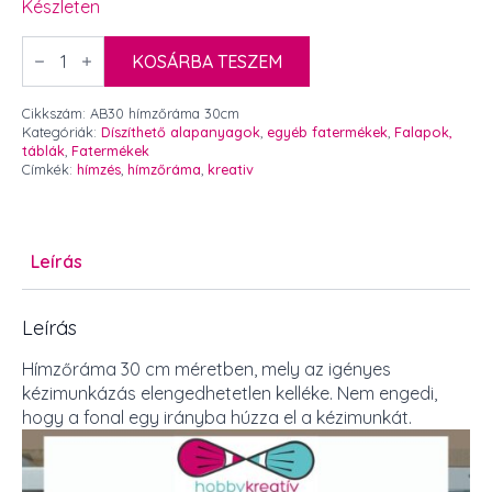
Készleten
Hímzőráma
30
KOSÁRBA TESZEM
cm
mennyiség
Cikkszám:
AB30 hímzőráma 30cm
Kategóriák:
Díszíthető alapanyagok
,
egyéb fatermékek
,
Falapok,
táblák
,
Fatermékek
Címkék:
hímzés
,
hímzőráma
,
kreativ
Leírás
Leírás
Hímzőráma 30 cm méretben, mely az igényes
kézimunkázás elengedhetetlen kelléke. Nem engedi,
hogy a fonal egy irányba húzza el a kézimunkát.