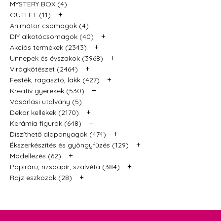
MYSTERY BOX (4)
+
OUTLET (11)
Animátor csomagok (4)
+
DIY alkotócsomagok (40)
+
Akciós termékek (2343)
+
Ünnepek és évszakok (3968)
+
Virágkötészet (2464)
+
Festék, ragasztó, lakk (427)
+
Kreatív gyerekek (530)
Vásárlási utalvány (5)
+
Dekor kellékek (2170)
+
Kerámia figurák (648)
+
Díszíthető alapanyagok (474)
+
Ékszerkészítés és gyöngyfűzés (129)
+
Modellezés (62)
+
Papíráru, rizspapír, szalvéta (384)
+
Rajz eszközök (28)