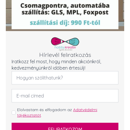
Hírlevél feliratkozás
Iratkozz fel most, hogy minden akciónkról,
kedvezményünkről időben értesülj!
Név
*
Email
cím
*
GDPR
Elolvastam és elfogadom az
Adatvédelmi
tájékoztatót
.
*
FELIRATKOZOM