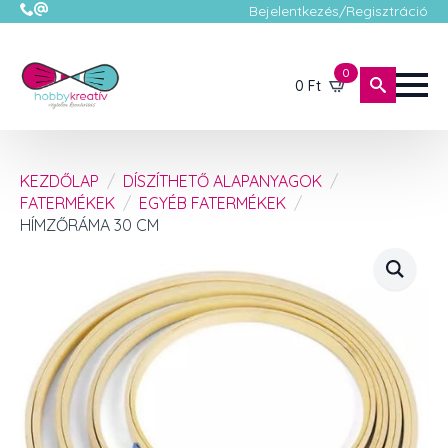
Bejelentkezés/Regisztráció
0
0
Ft
KEZDŐLAP
DÍSZÍTHETŐ ALAPANYAGOK
FATERMÉKEK
EGYÉB FATERMÉKEK
HÍMZŐRÁMA 30 CM