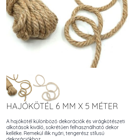
HAJÓKÖTÉL 6 MM X 5 MÉTER
A hajókötél különböző dekorációk és virágkötészeti
alkotások kiváló, sokrétűen felhasználható dekor
kelléke. Remekül illik nyári, tengerész stílusú
dekorációkhoz.