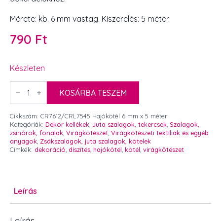
Mérete: kb. 6 mm vastag. Kiszerelés: 5 méter.
790
Ft
Készleten
Hajókötél
6
KOSÁRBA TESZEM
mm
x
5
Cikkszám:
CR7612/CRL7545 Hajókötél 6 mm x 5 méter
méter
Kategóriák:
Dekor kellékek
,
Juta szalagok, tekercsek
,
Szalagok,
mennyiség
zsinórok, fonalak
,
Virágkötészet
,
Virágkötészeti textíliák és egyéb
anyagok
,
Zsákszalagok, juta szalagok, kötelek
Címkék:
dekoráció
,
díszítés
,
hajókötél
,
kötél
,
virágkötészet
Leírás
Leírás