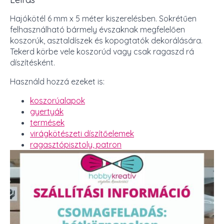
Hajókötél 6 mm x 5 méter kiszerelésben. Sokrétűen
felhasználható bármely évszaknak megfelelően
koszorúk, asztaldíszek és kopogtatók dekorálására.
Tekerd körbe vele koszorúd vagy csak ragaszd rá
díszítésként.
Használd hozzá ezeket is:
koszorúalapok
gyertyák
termések
virágkötészeti díszítőelemek
ragasztópisztoly, patron