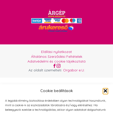
Elállási nyilatkozat
Általános Szerződési Feltételek
Adatvédelmi és cookie tájékoztató
Az oldalt üzemelteti:
Orgabor e.U.
Cookie beállítások
A legjobb élmény biztosítása érdekében olyan technológiákat használunk,
mint a cookie-k az eszközadatok tárolására és/vagy eléréséhez. Ha
beleegyezik ezekbe a technológiákba, akkor olyan adatokat dolgozhatunk