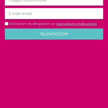
Email
*
GDPR
Elolvastam és elfogadom az
Adatvédelmi tájékoztatót
.
*
FELIRATKOZOM