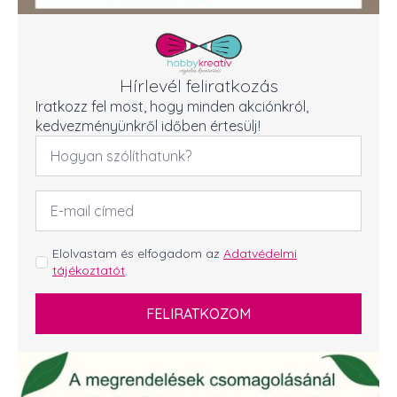
Hírlevél feliratkozás
Iratkozz fel most, hogy minden akciónkról,
kedvezményünkről időben értesülj!
Név
*
Email
cím
*
GDPR
Elolvastam és elfogadom az
Adatvédelmi
tájékoztatót
.
*
FELIRATKOZOM