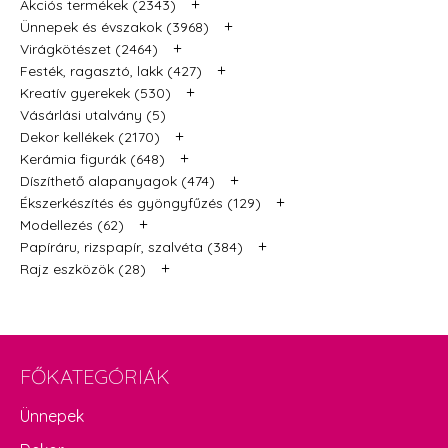
+
Akciós termékek (2343)
+
Ünnepek és évszakok (3968)
+
Virágkötészet (2464)
+
Festék, ragasztó, lakk (427)
+
Kreatív gyerekek (530)
Vásárlási utalvány (5)
+
Dekor kellékek (2170)
+
Kerámia figurák (648)
+
Díszíthető alapanyagok (474)
+
Ékszerkészítés és gyöngyfűzés (129)
+
Modellezés (62)
+
Papíráru, rizspapír, szalvéta (384)
+
Rajz eszközök (28)
FŐKATEGÓRIÁK
Ünnepek