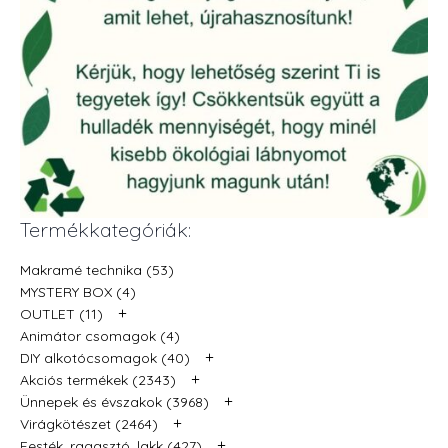
Termékkategóriák:
Makramé technika (53)
MYSTERY BOX (4)
+
OUTLET (11)
Animátor csomagok (4)
+
DIY alkotócsomagok (40)
+
Akciós termékek (2343)
+
Ünnepek és évszakok (3968)
+
Virágkötészet (2464)
+
Festék, ragasztó, lakk (427)