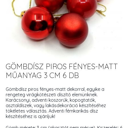
GÖMBDÍSZ PIROS FÉNYES-MATT
MŰANYAG 3 CM 6 DB
Gömbdísz piros fényes-matt dekorral, egyike a
rengeteg virágkötészeti díszítő elemünknek.
Karácsonyi, adventi koszorúk, kopogtatók,
asztaldíszek, vagy lakásdekoráció készítéséhez
tökéletes választás. Adventi fémkarikás dísz
készítéséhez is ajánljuk!
Gömb mérete: 3 cm (akasztót nem mérve). Kiszerelés: 6