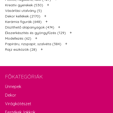
+
Kreatív gyerekek (530)
Vásárlási utalvány (5)
+
Dekor kellékek (2170)
+
Kerámia figurák (648)
+
Díszíthető alapanyagok (474)
+
Ékszerkészítés és gyöngyfűzés (129)
+
Modellezés (62)
+
Papíráru, rizspapír, szalvéta (384)
+
Rajz eszközök (28)
FŐKATEGÓRIÁK
Ünnepek
Dekor
Virágkötészet
Festékek, lakkok