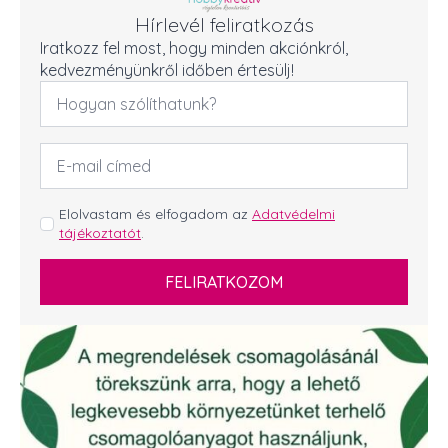
Hírlevél feliratkozás
Iratkozz fel most, hogy minden akciónkról,
kedvezményünkről időben értesülj!
Név
*
Email
cím
*
GDPR
Elolvastam és elfogadom az
Adatvédelmi
tájékoztatót
.
*
FELIRATKOZOM