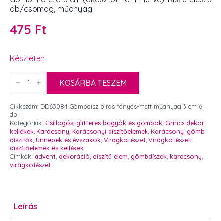
db/csomag, műanyag.
475
Ft
Készleten
Gömbdísz
piros
KOSÁRBA TESZEM
fényes-
matt
műanyag
Cikkszám:
DD63084 Gömbdísz piros fényes-matt műanyag 3 cm 6
3
db
cm
Kategóriák:
Csillogós, glitteres bogyók és gömbök
,
Grincs dekor
6
kellékek
,
Karácsony
,
Karácsonyi díszítőelemek
,
Karácsonyi gömb
db
díszítők
,
Ünnepek és évszakok
,
Virágkötészet
,
Virágkötészeti
mennyiség
díszítőelemek és kellékek
Címkék:
advent
,
dekoráció
,
díszítő elem
,
gömbdíszek
,
karácsony
,
virágkötészet
Leírás