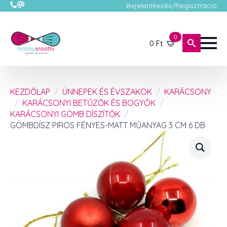
Bejelentkezés/Regisztráció
0
0
Ft
KEZDŐLAP
ÜNNEPEK ÉS ÉVSZAKOK
KARÁCSONY
KARÁCSONYI BETŰZŐK ÉS BOGYÓK
KARÁCSONYI GÖMB DÍSZÍTŐK
GÖMBDÍSZ PIROS FÉNYES-MATT MŰANYAG 3 CM 6 DB