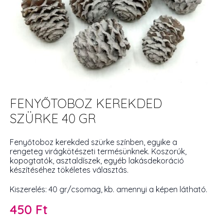
FENYŐTOBOZ KEREKDED
SZÜRKE 40 GR
Fenyőtoboz kerekded szürke színben, egyike a
rengeteg virágkötészeti termésünknek. Koszorúk,
kopogtatók, asztaldíszek, egyéb lakásdekoráció
készítéséhez tökéletes választás.
Kiszerelés: 40 gr/csomag, kb. amennyi a képen látható.
450
Ft