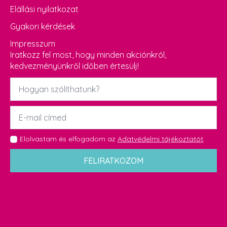
Elállási nyilatkozat
Gyakori kérdések
Impresszum
Iratkozz fel most, hogy minden akciónkról,
kedvezményünkről időben értesülj!
Név
*
Email
*
GDPR
Elolvastam és elfogadom az
Adatvédelmi tájékoztatót
.
*
FELIRATKOZOM