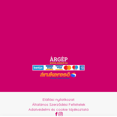
Elállási nyilatkozat
Általános Szerződési Feltételek
Adatvédelmi és cookie tájékoztató