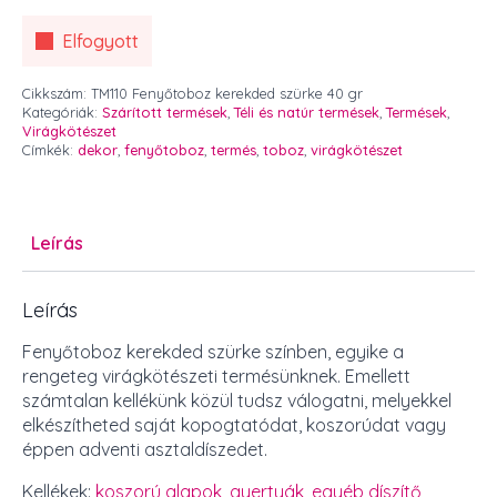
Elfogyott
Cikkszám:
TM110 Fenyőtoboz kerekded szürke 40 gr
Kategóriák:
Szárított termések
,
Téli és natúr termések
,
Termések
,
Virágkötészet
Címkék:
dekor
,
fenyőtoboz
,
termés
,
toboz
,
virágkötészet
Leírás
Leírás
Fenyőtoboz kerekded szürke színben, egyike a
rengeteg virágkötészeti termésünknek. Emellett
számtalan kellékünk közül tudsz válogatni, melyekkel
elkészítheted saját kopogtatódat, koszorúdat vagy
éppen adventi asztaldíszedet.
Kellékek:
koszorú alapok
,
gyertyák
,
egyéb díszítő