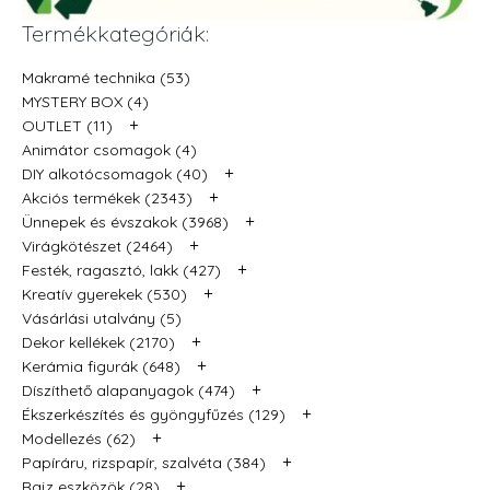
Termékkategóriák:
Makramé technika (53)
MYSTERY BOX (4)
+
OUTLET (11)
Animátor csomagok (4)
+
DIY alkotócsomagok (40)
+
Akciós termékek (2343)
+
Ünnepek és évszakok (3968)
+
Virágkötészet (2464)
+
Festék, ragasztó, lakk (427)
+
Kreatív gyerekek (530)
Vásárlási utalvány (5)
+
Dekor kellékek (2170)
+
Kerámia figurák (648)
+
Díszíthető alapanyagok (474)
+
Ékszerkészítés és gyöngyfűzés (129)
+
Modellezés (62)
+
Papíráru, rizspapír, szalvéta (384)
+
Rajz eszközök (28)