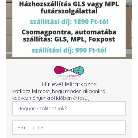
Hírlevél feliratkozás
Iratkozz fel most, hogy minden akciónkról,
kedvezményünkről időben értesülj!
Név
*
Email
cím
*