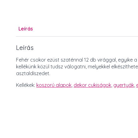
Leírás
Leírás
Fehér csokor ezüst szaténnal 12 db virággal, egyike a
kellékünk közül tudsz válogatni, melyekkel elkészíth
asztaldíszedet.
Kellékek:
koszorú alapok
,
dekor cukiságok
,
gyertyák
,