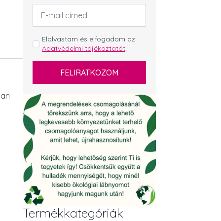
Email
cím
*
GDPR
Elolvastam és elfogadom az
Adatvédelmi tájékoztatót
.
*
FELIRATKOZOM
lan
Termékkategóriák: