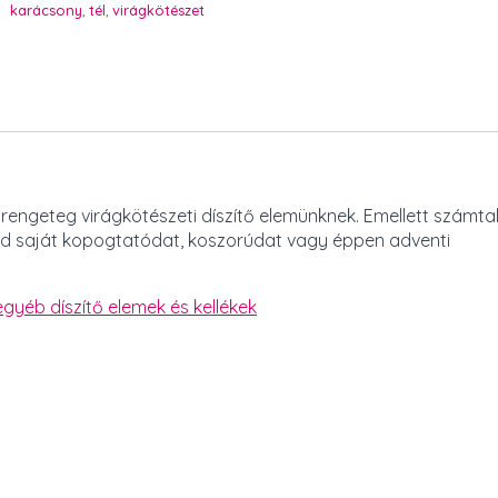
karácsony
,
tél
,
virágkötészet
 rengeteg virágkötészeti díszítő elemünknek. Emellett számta
eted saját kopogtatódat, koszorúdat vagy éppen adventi
egyéb díszítő elemek és kellékek