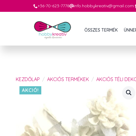
+36-70-623-7778
info.hobbykreativ@gmail.com
ÖSSZES TERMÉK
ÜNNE
KEZDŐLAP
AKCIÓS TERMÉKEK
AKCIÓS TÉLI DEK
AKCIÓ!