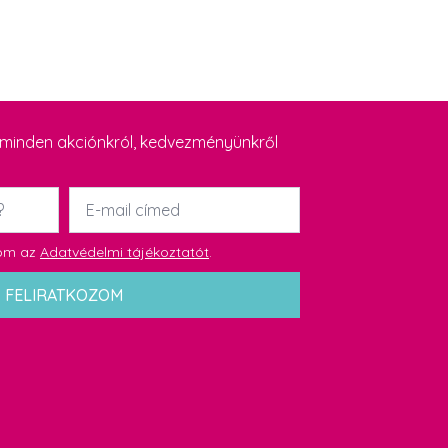
y minden akciónkról, kedvezményünkről
Email
*
dom az
Adatvédelmi tájékoztatót
.
FELIRATKOZOM