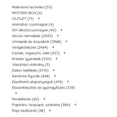
Makramé technika (53)
MYSTERY BOX (4)
+
OUTLET (11)
Animátor csomagok (4)
+
DIY alkotócsomagok (40)
+
Akciós termékek (2343)
+
Ünnepek és évszakok (3968)
+
Virágkötészet (2464)
+
Festék, ragasztó, lakk (427)
+
Kreatív gyerekek (530)
Vásárlási utalvány (5)
+
Dekor kellékek (2170)
+
Kerámia figurák (648)
+
Díszíthető alapanyagok (474)
Ékszerkészítés és gyöngyfűzés (129)
+
+
Modellezés (62)
+
Papíráru, rizspapír, szalvéta (384)
+
Rajz eszközök (28)