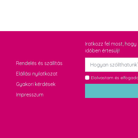
Iratkozz fel most, hog
időben értesülj!
Név
Rendelés és szállítás
*
Elállási nyilatkozat
GDPR
Elolvastam és elfoga
Gyakori kérdések
*
Impresszum