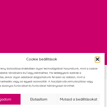
Cookie beállítások
mény biztosítása érdekében olyan technológiákat használunk, mint a cookie-
Szerződési Feltételek
Adatvédelmi és cookie tájékoztató
datok tárolására és/vagy eléréséhez. Ha beleegyezik ezekbe a
ba, akkor olyan adatokat dolgozhatunk fel ezen az oldalon, mint a
iselkedés vagy az egyedi azonosítók. A hozzájárulás elmulasztása vagy
 bizonyos funkciókat és funkciókat hátrányosan érinthet.
ogadom
Elutasítom
Mutasd a beállításokat