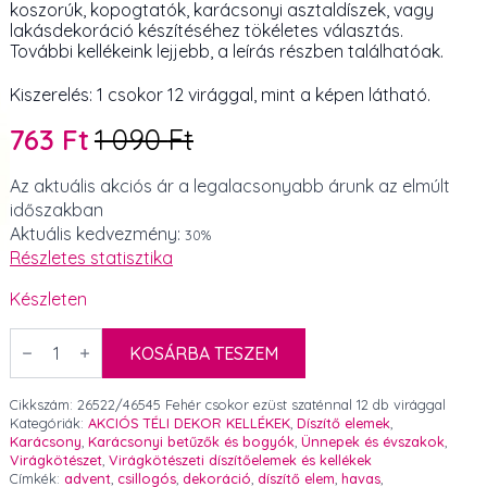
koszorúk, kopogtatók, karácsonyi asztaldíszek, vagy
lakásdekoráció készítéséhez tökéletes választás.
További kellékeink lejjebb, a leírás részben találhatóak.
Kiszerelés: 1 csokor 12 virággal, mint a képen látható.
763
Ft
1 090
Ft
Original
Current
price
price
Az aktuális akciós ár a legalacsonyabb árunk az elmúlt
időszakban
was:
is:
Aktuális kedvezmény:
30%
1
763 Ft.
Részletes statisztika
090 Ft.
Készleten
Fehér
csokor
KOSÁRBA TESZEM
ezüst
szaténnal
12
Cikkszám:
26522/46545 Fehér csokor ezüst szaténnal 12 db virággal
db
Kategóriák:
AKCIÓS TÉLI DEKOR KELLÉKEK
,
Díszítő elemek
,
virággal
Karácsony
,
Karácsonyi betűzők és bogyók
,
Ünnepek és évszakok
,
mennyiség
Virágkötészet
,
Virágkötészeti díszítőelemek és kellékek
Címkék:
advent
,
csillogós
,
dekoráció
,
díszítő elem
,
havas
,