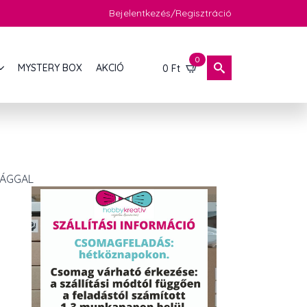
Bejelentkezés/Regisztráció
0
MYSTERY BOX
AKCIÓ
0
Ft
RÁGGAL