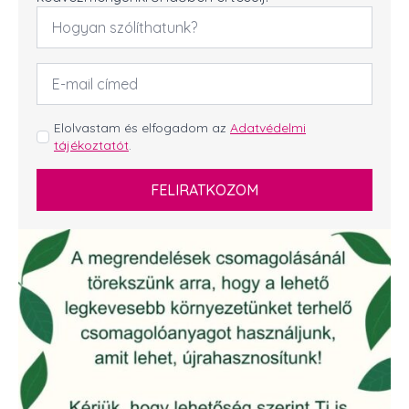
Név
*
Email
cím
*
GDPR
Elolvastam és elfogadom az
Adatvédelmi
tájékoztatót
.
*
FELIRATKOZOM