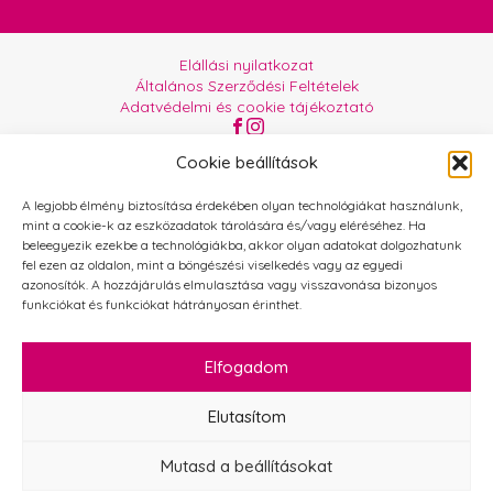
Elállási nyilatkozat
Általános Szerződési Feltételek
Adatvédelmi és cookie tájékoztató
Az oldalt üzemelteti:
Orgabor e.U.
Cookie beállítások
A legjobb élmény biztosítása érdekében olyan technológiákat használunk,
mint a cookie-k az eszközadatok tárolására és/vagy eléréséhez. Ha
beleegyezik ezekbe a technológiákba, akkor olyan adatokat dolgozhatunk
fel ezen az oldalon, mint a böngészési viselkedés vagy az egyedi
azonosítók. A hozzájárulás elmulasztása vagy visszavonása bizonyos
funkciókat és funkciókat hátrányosan érinthet.
Elfogadom
Elutasítom
Mutasd a beállításokat