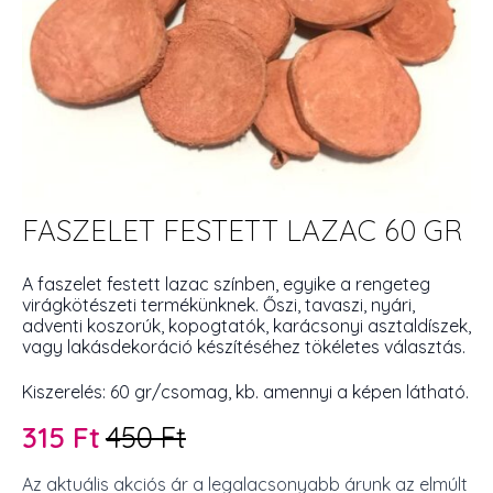
FASZELET FESTETT LAZAC 60 GR
A faszelet festett lazac színben, egyike a rengeteg
virágkötészeti termékünknek. Őszi, tavaszi, nyári,
adventi koszorúk, kopogtatók, karácsonyi asztaldíszek,
vagy lakásdekoráció készítéséhez tökéletes választás.
Kiszerelés: 60 gr/csomag, kb. amennyi a képen látható.
315
Ft
450
Ft
Original
Current
price
price
Az aktuális akciós ár a legalacsonyabb árunk az elmúlt