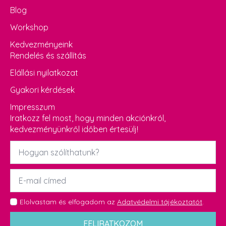
Blog
Workshop
Kedvezményeink
Rendelés és szállítás
Elállási nyilatkozat
Gyakori kérdések
Impresszum
Iratkozz fel most, hogy minden akciónkról,
kedvezményünkről időben értesülj!
Név
*
Email
*
GDPR
Elolvastam és elfogadom az
Adatvédelmi tájékoztatót
.
*
FELIRATKOZOM