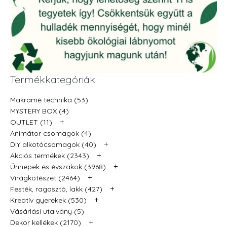
Termékkategóriák:
Makramé technika (53)
MYSTERY BOX (4)
+
OUTLET (11)
Animátor csomagok (4)
+
DIY alkotócsomagok (40)
+
Akciós termékek (2343)
+
Ünnepek és évszakok (3968)
+
Virágkötészet (2464)
+
Festék, ragasztó, lakk (427)
+
Kreatív gyerekek (530)
Vásárlási utalvány (5)
+
Dekor kellékek (2170)