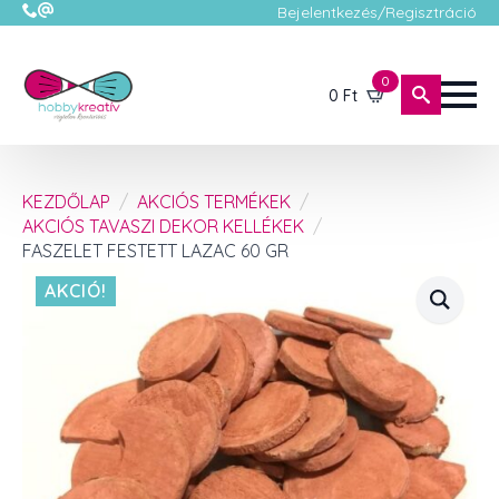
Bejelentkezés/Regisztráció
0
0
Ft
KEZDŐLAP
AKCIÓS TERMÉKEK
AKCIÓS TAVASZI DEKOR KELLÉKEK
FASZELET FESTETT LAZAC 60 GR
AKCIÓ!