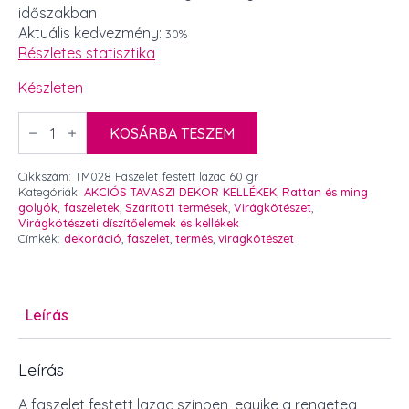
időszakban
was:
is:
Aktuális kedvezmény:
30%
450 Ft.
315 Ft.
Részletes statisztika
Készleten
Faszelet
festett
KOSÁRBA TESZEM
lazac
60
gr
Cikkszám:
TM028 Faszelet festett lazac 60 gr
mennyiség
Kategóriák:
AKCIÓS TAVASZI DEKOR KELLÉKEK
,
Rattan és ming
golyók, faszeletek
,
Szárított termések
,
Virágkötészet
,
Virágkötészeti díszítőelemek és kellékek
Címkék:
dekoráció
,
faszelet
,
termés
,
virágkötészet
Leírás
Leírás
A faszelet festett lazac színben, egyike a rengeteg