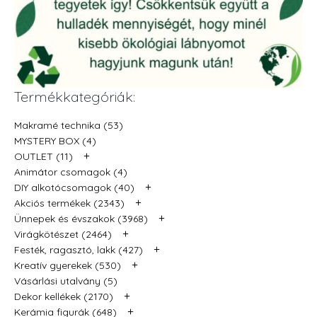
Termékkategóriák:
Makramé technika (53)
MYSTERY BOX (4)
+
OUTLET (11)
Animátor csomagok (4)
+
DIY alkotócsomagok (40)
+
Akciós termékek (2343)
+
Ünnepek és évszakok (3968)
+
Virágkötészet (2464)
+
Festék, ragasztó, lakk (427)
+
Kreatív gyerekek (530)
Vásárlási utalvány (5)
+
Dekor kellékek (2170)
+
Kerámia figurák (648)