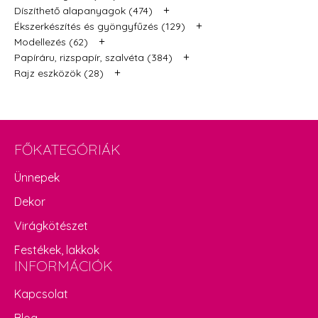
+
Díszíthető alapanyagok (474)
+
Ékszerkészítés és gyöngyfűzés (129)
+
Modellezés (62)
+
Papíráru, rizspapír, szalvéta (384)
+
Rajz eszközök (28)
FŐKATEGÓRIÁK
Ünnepek
Dekor
Virágkötészet
Festékek, lakkok
INFORMÁCIÓK
Kapcsolat