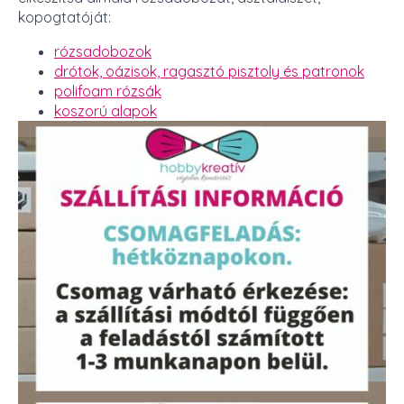
kopogtatóját:
rózsadobozok
drótok, oázisok, ragasztó pisztoly és patronok
polifoam rózsák
koszorú alapok