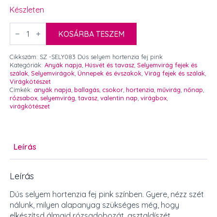
Készleten
Dús
selyem
KOSÁRBA TESZEM
hortenzia
fej
pink
Cikkszám:
SZ -SELY083 Dús selyem hortenzia fej pink
mennyiség
Kategóriák:
Anyák napja
,
Húsvét és tavasz
,
Selyemvirág fejek és
szálak
,
Selyemvirágok
,
Ünnepek és évszakok
,
Virág fejek és szálak
,
Virágkötészet
Címkék:
anyák napja
,
ballagás
,
csokor
,
hortenzia
,
művirág
,
nőnap
,
rózsabox
,
selyemvirág
,
tavasz
,
valentin nap
,
virágbox
,
virágkötészet
Leírás
Leírás
Dús selyem hortenzia fej pink színben. Gyere, nézz szét
nálunk, milyen alapanyag szükséges még, hogy
elkészítsd álmaid rózsadobozát, asztaldíszét,