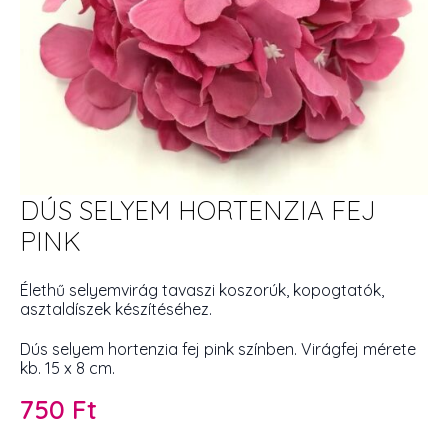
DÚS SELYEM HORTENZIA FEJ
PINK
Élethű selyemvirág tavaszi koszorúk, kopogtatók,
asztaldíszek készítéséhez.
Dús selyem hortenzia fej pink színben. Virágfej mérete
kb. 15 x 8 cm.
750
Ft