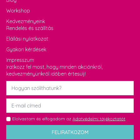
Blog
Workshop
Kedvezményeink
Rendelés és szállítás
Elállási nyilatkozat
Gyakori kérdések
Impresszum
Iratkozz fel most, hogy minden akciónkról,
kedvezményünkről időben értesülj!
Név
*
Email
*
GDPR
Elolvastam és elfogadom az
Adatvédelmi tájékoztatót
.
*
FELIRATKOZOM