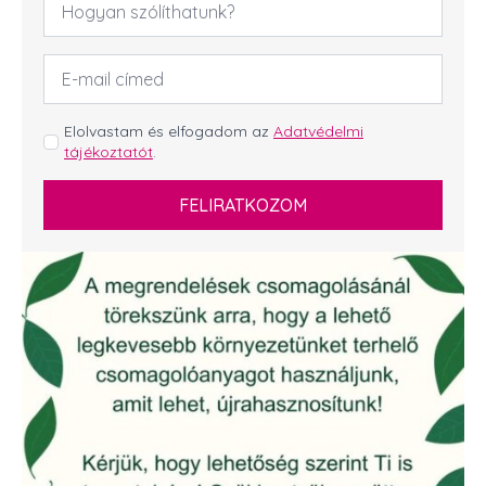
*
Email
cím
*
GDPR
Elolvastam és elfogadom az
Adatvédelmi
tájékoztatót
.
*
FELIRATKOZOM