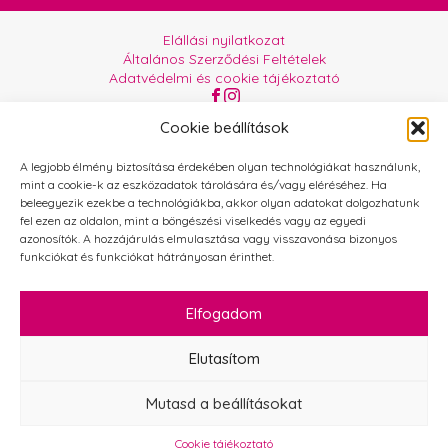
Elállási nyilatkozat
Általános Szerződési Feltételek
Adatvédelmi és cookie tájékoztató
Az oldalt üzemelteti:
Orgabor e.U.
Cookie beállítások
A legjobb élmény biztosítása érdekében olyan technológiákat használunk,
mint a cookie-k az eszközadatok tárolására és/vagy eléréséhez. Ha
beleegyezik ezekbe a technológiákba, akkor olyan adatokat dolgozhatunk
fel ezen az oldalon, mint a böngészési viselkedés vagy az egyedi
azonosítók. A hozzájárulás elmulasztása vagy visszavonása bizonyos
funkciókat és funkciókat hátrányosan érinthet.
Elfogadom
Elutasítom
Mutasd a beállításokat
Cookie tájékoztató