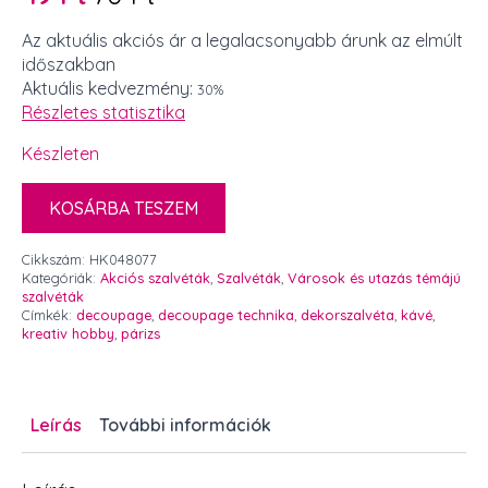
Original
Current
price
price
Az aktuális akciós ár a legalacsonyabb árunk az elmúlt
időszakban
was:
is:
Aktuális kedvezmény:
30%
70 Ft.
49 Ft.
Részletes statisztika
Készleten
KOSÁRBA TESZEM
Cikkszám:
HK048077
Kategóriák:
Akciós szalvéták
,
Szalvéták
,
Városok és utazás témájú
szalvéták
Címkék:
decoupage
,
decoupage technika
,
dekorszalvéta
,
kávé
,
kreativ hobby
,
párizs
Leírás
További információk