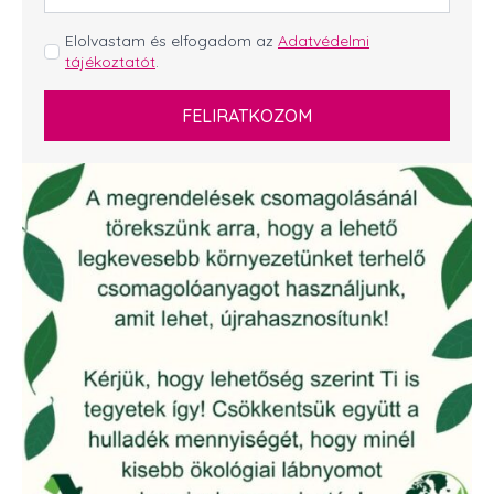
*
GDPR
Elolvastam és elfogadom az
Adatvédelmi
tájékoztatót
.
*
FELIRATKOZOM