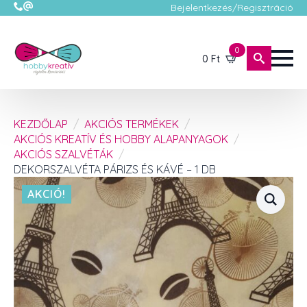
Bejelentkezés/Regisztráció
0
0
Ft
KEZDŐLAP
AKCIÓS TERMÉKEK
AKCIÓS KREATÍV ÉS HOBBY ALAPANYAGOK
AKCIÓS SZALVÉTÁK
DEKORSZALVÉTA PÁRIZS ÉS KÁVÉ – 1 DB
AKCIÓ!