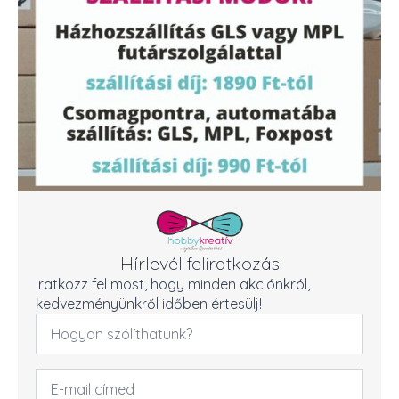
Hírlevél feliratkozás
Iratkozz fel most, hogy minden akciónkról,
kedvezményünkről időben értesülj!
Név
*
Email
cím