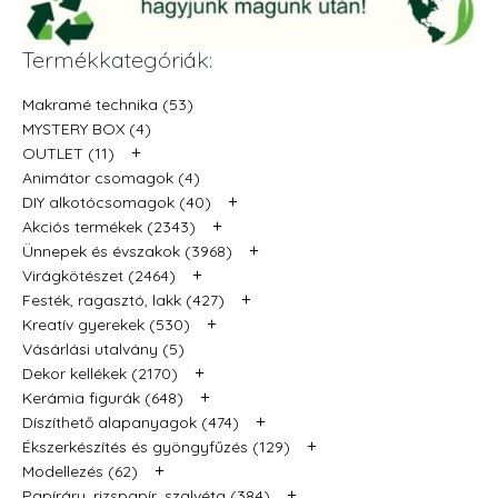
Termékkategóriák:
Makramé technika (53)
MYSTERY BOX (4)
+
OUTLET (11)
Animátor csomagok (4)
+
DIY alkotócsomagok (40)
+
Akciós termékek (2343)
+
Ünnepek és évszakok (3968)
+
Virágkötészet (2464)
+
Festék, ragasztó, lakk (427)
+
Kreatív gyerekek (530)
Vásárlási utalvány (5)
+
Dekor kellékek (2170)
+
Kerámia figurák (648)
+
Díszíthető alapanyagok (474)
+
Ékszerkészítés és gyöngyfűzés (129)
+
Modellezés (62)
+
Papíráru, rizspapír, szalvéta (384)