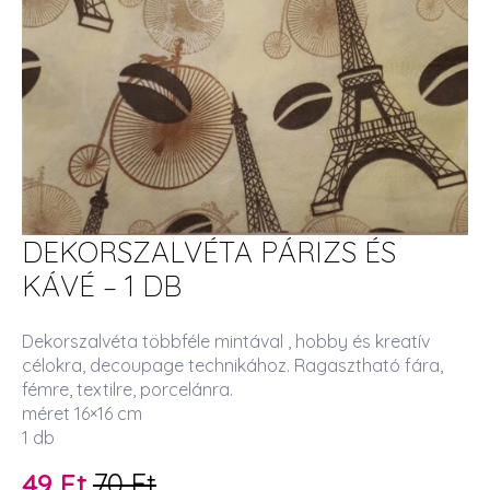
DEKORSZALVÉTA PÁRIZS ÉS
KÁVÉ – 1 DB
Dekorszalvéta többféle mintával , hobby és kreatív
célokra, decoupage technikához. Ragasztható fára,
fémre, textilre, porcelánra.
méret 16×16 cm
1 db
49
Ft
70
Ft