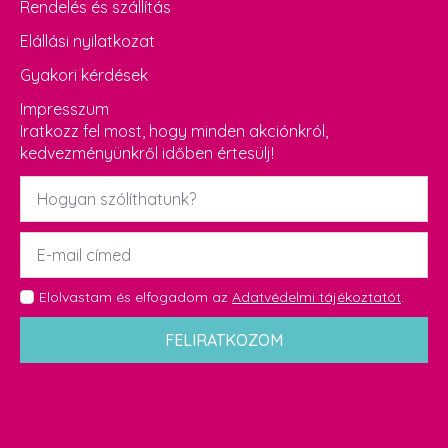
Rendelés és szállítás
Elállási nyilatkozat
Gyakori kérdések
Impresszum
Iratkozz fel most, hogy minden akciónkról,
kedvezményünkről időben értesülj!
Név
*
Email
*
GDPR
Elolvastam és elfogadom az
Adatvédelmi tájékoztatót
.
*
FELIRATKOZOM