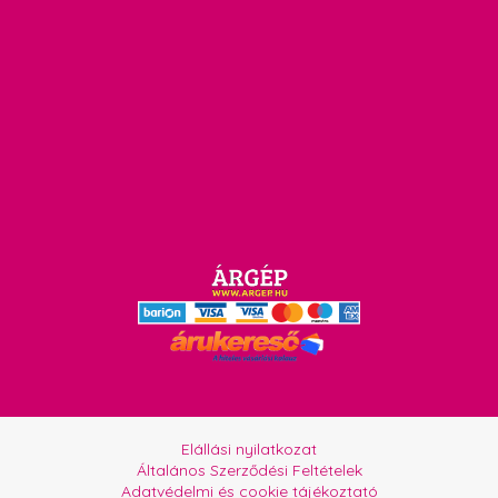
Elállási nyilatkozat
Általános Szerződési Feltételek
Adatvédelmi és cookie tájékoztató