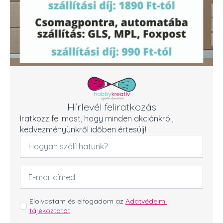
Hírlevél feliratkozás
Iratkozz fel most, hogy minden akciónkról,
kedvezményünkről időben értesülj!
Név
*
Email
cím
*
GDPR
Elolvastam és elfogadom az
Adatvédelmi
tájékoztatót
.
*