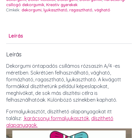
mennyiség
csillogó dekorgumik
,
Kreatív gyerekek
Címkék:
dekorgumi
,
lyukasztható
,
ragasztható
,
vágható
Leírás
Leírás
Dekorgumi öntapadós csillámos rózsaszín A/4 -es
méretben. Sokrétűen felhasználható, vágható,
formázható, ragasztható, lyukasztható. A kivágott
formákkal díszíthetünk például képeslapokat,
meghívókat, de sok más díszítési célra is
felhasználhatóak. Különböző színekben kapható.
Formalyukasztót, díszíthető alapanyagokat itt
találsz:
karácsonyi formalyukasztók
,
díszíthető
alapanyagok.