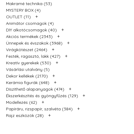
Makramé technika (53)
MYSTERY BOX (4)
+
OUTLET (11)
Animátor csomagok (4)
+
DIY alkotócsomagok (40)
+
Akciós termékek (2343)
+
Ünnepek és évszakok (3968)
+
Virágkötészet (2464)
+
Festék, ragasztó, lakk (427)
+
Kreatív gyerekek (530)
Vásárlási utalvány (5)
+
Dekor kellékek (2170)
+
Kerámia figurák (648)
+
Díszíthető alapanyagok (474)
+
Ékszerkészítés és gyöngyfűzés (129)
+
Modellezés (62)
+
Papíráru, rizspapír, szalvéta (384)
+
Rajz eszközök (28)