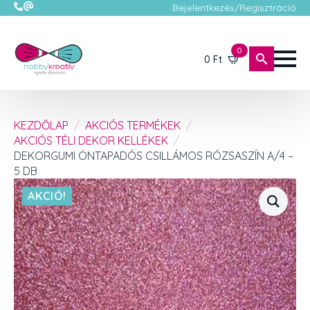
Bejelentkezés/Regisztráció
0
0
Ft
KEZDŐLAP
AKCIÓS TERMÉKEK
AKCIÓS TÉLI DEKOR KELLÉKEK
DEKORGUMI ÖNTAPADÓS CSILLÁMOS RÓZSASZÍN A/4 –
5 DB
AKCIÓ!