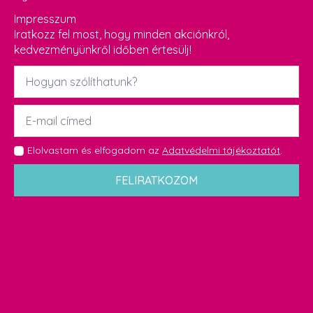
Impresszum
Iratkozz fel most, hogy minden akciónkról,
kedvezményünkről időben értesülj!
Név
*
Email
*
GDPR
Elolvastam és elfogadom az
Adatvédelmi tájékoztatót
.
*
FELIRATKOZOM