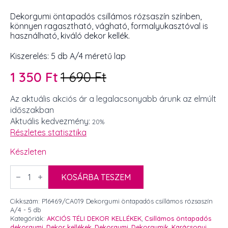
Dekorgumi öntapadós csillámos rózsaszín színben,
könnyen ragasztható, vágható, formalyukasztóval is
használható, kiváló dekor kellék.
Kiszerelés: 5 db A/4 méretű lap
1 350
Ft
1 690
Ft
Original
Current
price
price
Az aktuális akciós ár a legalacsonyabb árunk az elmúlt
időszakban
was:
is:
Aktuális kedvezmény:
20%
1
1
Részletes statisztika
690 Ft.
350 Ft.
Készleten
Dekorgumi
öntapadós
KOSÁRBA TESZEM
csillámos
rózsaszín
A/4
Cikkszám:
P16469/CA019 Dekorgumi öntapadós csillámos rózsaszín
-
A/4 - 5 db
5
Kategóriák:
AKCIÓS TÉLI DEKOR KELLÉKEK
,
Csillámos öntapadós
db
dekorgumi
,
Dekor kellékek
,
Dekorgumi
,
Dekorgumik
,
Karácsonyi