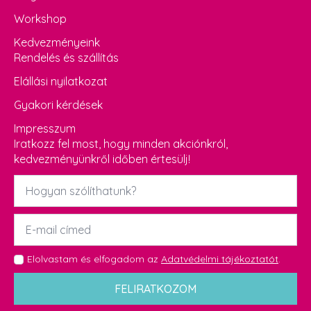
Workshop
Kedvezményeink
Rendelés és szállítás
Elállási nyilatkozat
Gyakori kérdések
Impresszum
Iratkozz fel most, hogy minden akciónkról,
kedvezményünkről időben értesülj!
Név
*
Email
*
GDPR
Elolvastam és elfogadom az
Adatvédelmi tájékoztatót
.
*
FELIRATKOZOM