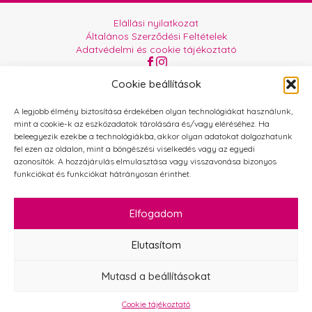
Elállási nyilatkozat
Általános Szerződési Feltételek
Adatvédelmi és cookie tájékoztató
Az oldalt üzemelteti:
Orgabor e.U.
Cookie beállítások
A legjobb élmény biztosítása érdekében olyan technológiákat használunk,
mint a cookie-k az eszközadatok tárolására és/vagy eléréséhez. Ha
beleegyezik ezekbe a technológiákba, akkor olyan adatokat dolgozhatunk
fel ezen az oldalon, mint a böngészési viselkedés vagy az egyedi
azonosítók. A hozzájárulás elmulasztása vagy visszavonása bizonyos
funkciókat és funkciókat hátrányosan érinthet.
Elfogadom
Elutasítom
Mutasd a beállításokat
Cookie tájékoztató