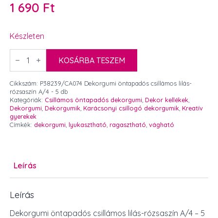
1 690
Ft
Készleten
Dekorgumi
öntapadós
KOSÁRBA TESZEM
csillámos
lilás-
rózsaszín
Cikkszám:
P38239/CA074 Dekorgumi öntapadós csillámos lilás-
A/4
rózsaszín A/4 - 5 db
-
Kategóriák:
Csillámos öntapadós dekorgumi
,
Dekor kellékek
,
5
Dekorgumi
,
Dekorgumik
,
Karácsonyi csillogó dekorgumik
,
Kreatív
db
gyerekek
mennyiség
Címkék:
dekorgumi
,
lyukasztható
,
ragasztható
,
vágható
Leírás
Leírás
Dekorgumi öntapadós csillámos lilás-rózsaszín A/4 – 5