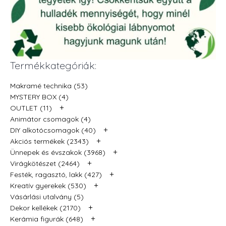
Termékkategóriák:
Makramé technika (53)
MYSTERY BOX (4)
+
OUTLET (11)
Animátor csomagok (4)
+
DIY alkotócsomagok (40)
+
Akciós termékek (2343)
+
Ünnepek és évszakok (3968)
+
Virágkötészet (2464)
+
Festék, ragasztó, lakk (427)
+
Kreatív gyerekek (530)
Vásárlási utalvány (5)
+
Dekor kellékek (2170)
+
Kerámia figurák (648)