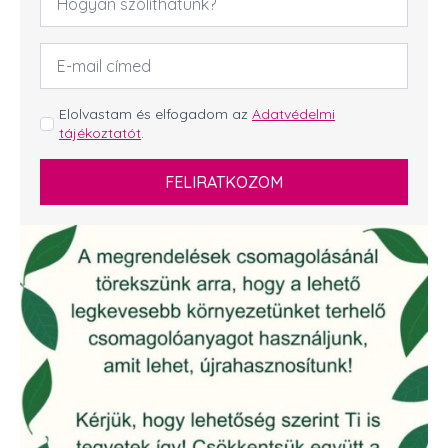
*
Email
cím
*
GDPR
Elolvastam és elfogadom az
Adatvédelmi
tájékoztatót
.
*
FELIRATKOZOM