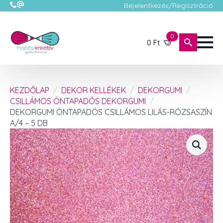
Bejelentkezés/Regisztráció
0
0
Ft
KEZDŐLAP
DEKOR KELLÉKEK
DEKORGUMI
CSILLÁMOS ÖNTAPADÓS DEKORGUMI
DEKORGUMI ÖNTAPADÓS CSILLÁMOS LILÁS-RÓZSASZÍN
A/4 – 5 DB