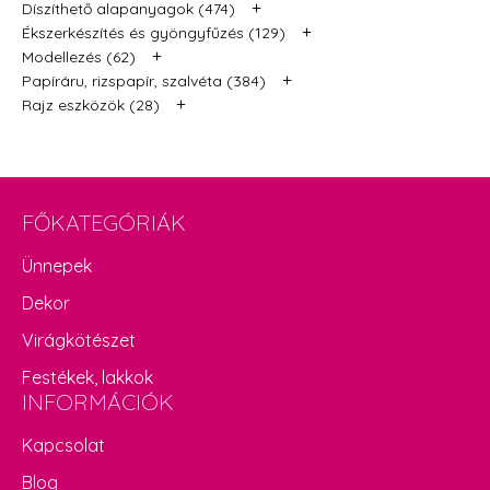
+
Díszíthető alapanyagok (474)
+
Ékszerkészítés és gyöngyfűzés (129)
+
Modellezés (62)
+
Papíráru, rizspapír, szalvéta (384)
+
Rajz eszközök (28)
FŐKATEGÓRIÁK
Ünnepek
Dekor
Virágkötészet
Festékek, lakkok
INFORMÁCIÓK
Kapcsolat
Blog