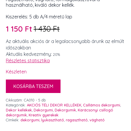
használható, kiváló dekor kellék.
Kiszerelés: 5 db A/4 méretű lap
1 150
Ft
1 430
Ft
Original
Current
price
price
Az aktuális akciós ár a legalacsonyabb árunk az elmúlt
időszakban
was:
is:
Aktuális kedvezmény:
20%
1
1
Részletes statisztika
430 Ft.
150 Ft.
Készleten
KOSÁRBA TESZEM
Cikkszám:
CA010 - 5 db
Kategóriák:
AKCIÓS TÉLI DEKOR KELLÉKEK
,
Csillámos dekorgumi
,
Dekor kellékek
,
Dekorgumi
,
Dekorgumik
,
Karácsonyi csillogó
dekorgumik
,
Kreatív gyerekek
Címkék:
dekorgumi
,
lyukasztható
,
ragasztható
,
vágható