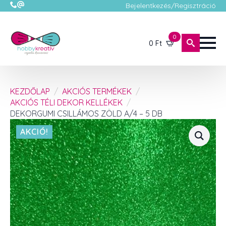
Bejelentkezés/Regisztráció
0
0
Ft
KEZDŐLAP
AKCIÓS TERMÉKEK
AKCIÓS TÉLI DEKOR KELLÉKEK
DEKORGUMI CSILLÁMOS ZÖLD A/4 – 5 DB
AKCIÓ!