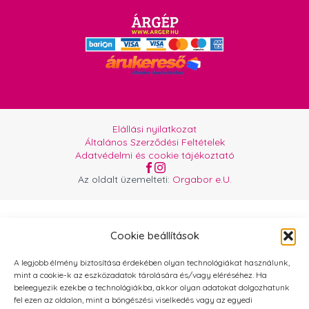
Elállási nyilatkozat
Általános Szerződési Feltételek
Adatvédelmi és cookie tájékoztató
Az oldalt üzemelteti:
Orgabor e.U.
Cookie beállítások
A legjobb élmény biztosítása érdekében olyan technológiákat használunk,
mint a cookie-k az eszközadatok tárolására és/vagy eléréséhez. Ha
beleegyezik ezekbe a technológiákba, akkor olyan adatokat dolgozhatunk
fel ezen az oldalon, mint a böngészési viselkedés vagy az egyedi