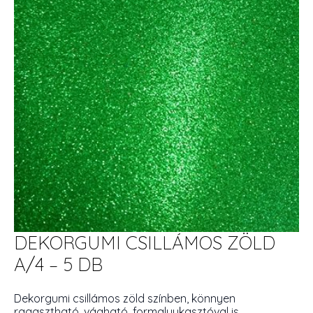
DEKORGUMI CSILLÁMOS ZÖLD
A/4 – 5 DB
Dekorgumi csillámos zöld színben, könnyen
ragasztható, vágható, formalyukasztóval is