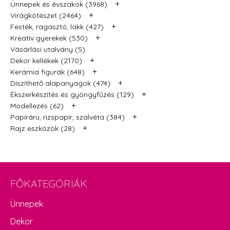
+
Ünnepek és évszakok (3968)
+
Virágkötészet (2464)
+
Festék, ragasztó, lakk (427)
+
Kreatív gyerekek (530)
Vásárlási utalvány (5)
+
Dekor kellékek (2170)
+
Kerámia figurák (648)
+
Díszíthető alapanyagok (474)
+
Ékszerkészítés és gyöngyfűzés (129)
+
Modellezés (62)
+
Papíráru, rizspapír, szalvéta (384)
+
Rajz eszközök (28)
FŐKATEGÓRIÁK
Ünnepek
Dekor