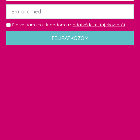
Email
*
GDPR
Elolvastam és elfogadom az
Adatvédelmi tájékoztatót
.
*
FELIRATKOZOM