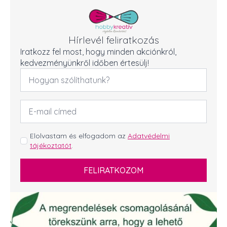
Hírlevél feliratkozás
Iratkozz fel most, hogy minden akciónkról,
kedvezményünkről időben értesülj!
Név
*
Email
cím
*
GDPR
Elolvastam és elfogadom az
Adatvédelmi
tájékoztatót
.
*
FELIRATKOZOM