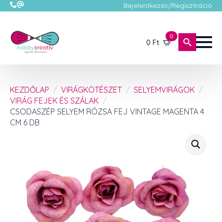
Bejelentkezés/Regisztráció
0
0
Ft
KEZDŐLAP
VIRÁGKÖTÉSZET
SELYEMVIRÁGOK
VIRÁG FEJEK ÉS SZÁLAK
CSODASZÉP SELYEM RÓZSA FEJ VINTAGE MAGENTA 4
CM 6 DB