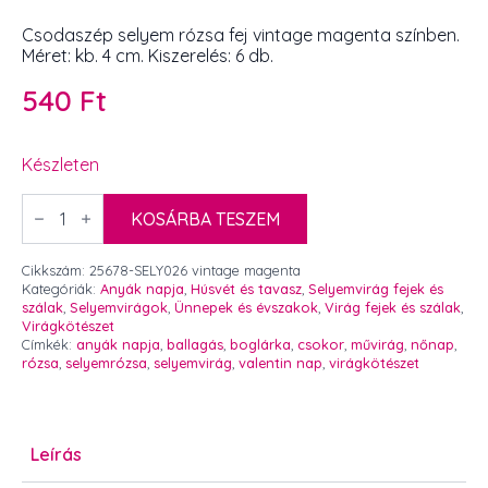
Csodaszép selyem rózsa fej vintage magenta színben.
Méret: kb. 4 cm. Kiszerelés: 6 db.
540
Ft
Készleten
Csodaszép
selyem
KOSÁRBA TESZEM
rózsa
fej
vintage
Cikkszám:
25678-SELY026 vintage magenta
magenta
Kategóriák:
Anyák napja
,
Húsvét és tavasz
,
Selyemvirág fejek és
4
szálak
,
Selyemvirágok
,
Ünnepek és évszakok
,
Virág fejek és szálak
,
cm
Virágkötészet
6
Címkék:
anyák napja
,
ballagás
,
boglárka
,
csokor
,
művirág
,
nőnap
,
db
rózsa
,
selyemrózsa
,
selyemvirág
,
valentin nap
,
virágkötészet
mennyiség
Leírás