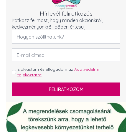
Hírlevél feliratkozás
Iratkozz fel most, hogy minden akciónkról,
kedvezményünkről időben értesülj!
Név
*
Email
cím
*
GDPR
Elolvastam és elfogadom az
Adatvédelmi
tájékoztatót
.
*
FELIRATKOZOM