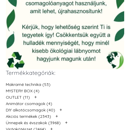
Termékkategóriák:
Makramé technika (53)
MYSTERY BOX (4)
+
OUTLET (11)
Animátor csomagok (4)
+
DIY alkotócsomagok (40)
+
Akciós termékek (2343)
+
Ünnepek és évszakok (3968)
+
Virágkötészet (2464)