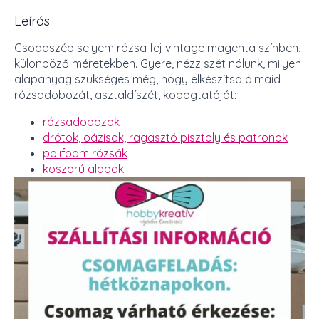
Leírás
Csodaszép selyem rózsa fej vintage magenta színben,
különböző méretekben. Gyere, nézz szét nálunk, milyen
alapanyag szükséges még, hogy elkészítsd álmaid
rózsadobozát, asztaldíszét, kopogtatóját:
rózsadobozok
drótok, oázisok, ragasztó pisztoly és patronok
polifoam rózsák
koszorú alapok