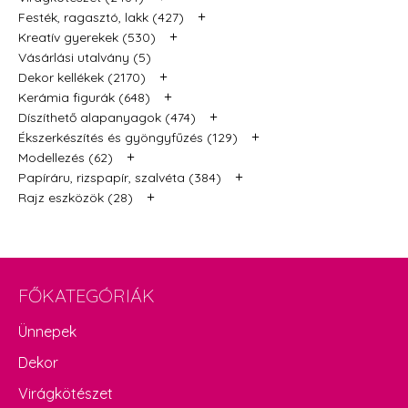
+
Festék, ragasztó, lakk (427)
+
Kreatív gyerekek (530)
Vásárlási utalvány (5)
+
Dekor kellékek (2170)
+
Kerámia figurák (648)
+
Díszíthető alapanyagok (474)
+
Ékszerkészítés és gyöngyfűzés (129)
+
Modellezés (62)
+
Papíráru, rizspapír, szalvéta (384)
+
Rajz eszközök (28)
FŐKATEGÓRIÁK
Ünnepek
Dekor
Virágkötészet