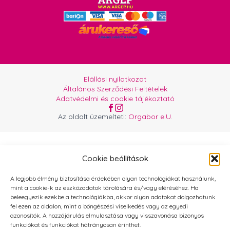
Elállási nyilatkozat
Általános Szerződési Feltételek
Adatvédelmi és cookie tájékoztató
Az oldalt üzemelteti:
Orgabor e.U.
Cookie beállítások
A legjobb élmény biztosítása érdekében olyan technológiákat használunk,
mint a cookie-k az eszközadatok tárolására és/vagy eléréséhez. Ha
beleegyezik ezekbe a technológiákba, akkor olyan adatokat dolgozhatunk
fel ezen az oldalon, mint a böngészési viselkedés vagy az egyedi
azonosítók. A hozzájárulás elmulasztása vagy visszavonása bizonyos
funkciókat és funkciókat hátrányosan érinthet.