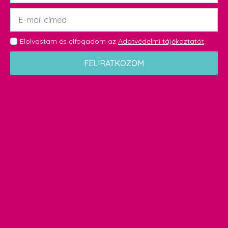
Email
*
GDPR
Elolvastam és elfogadom az
Adatvédelmi tájékoztatót
.
*
FELIRATKOZOM