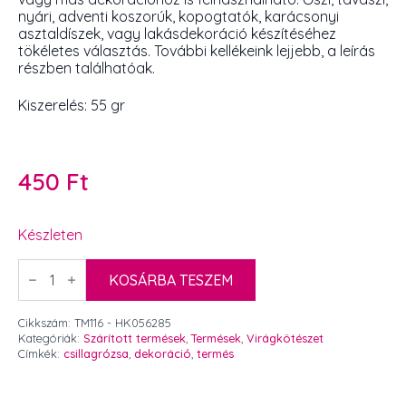
nyári, adventi koszorúk, kopogtatók, karácsonyi
asztaldíszek, vagy lakásdekoráció készítéséhez
tökéletes választás. További kellékeink lejjebb, a leírás
részben találhatóak.
Kiszerelés: 55 gr
450
Ft
Készleten
Csillagrózsa
barna
KOSÁRBA TESZEM
55
gr
mennyiség
Cikkszám:
TM116 - HK056285
Kategóriák:
Szárított termések
,
Termések
,
Virágkötészet
Címkék:
csillagrózsa
,
dekoráció
,
termés