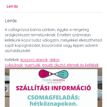
Leírás
Leírás
A csillagrózsa barna színben, egyike a rengeteg
virágkötészeti termésünknek. Emellett számtalan
kellékünk közül tudsz válogatni, melyekkel elkészítheted
saját kopogtatódat, koszorúdat vagy éppen adventi
asztaldíszedet.
Kellékek:
koszorú alapok
,
dekor
cukiságok
,
gyertyák
,
egyéb díszítő elemek és kellékek