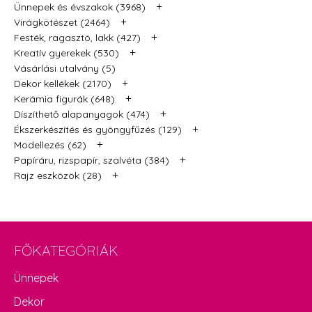
+
Ünnepek és évszakok (3968)
+
Virágkötészet (2464)
+
Festék, ragasztó, lakk (427)
+
Kreatív gyerekek (530)
Vásárlási utalvány (5)
+
Dekor kellékek (2170)
+
Kerámia figurák (648)
+
Díszíthető alapanyagok (474)
+
Ékszerkészítés és gyöngyfűzés (129)
+
Modellezés (62)
+
Papíráru, rizspapír, szalvéta (384)
+
Rajz eszközök (28)
FŐKATEGÓRIÁK
Ünnepek
Dekor