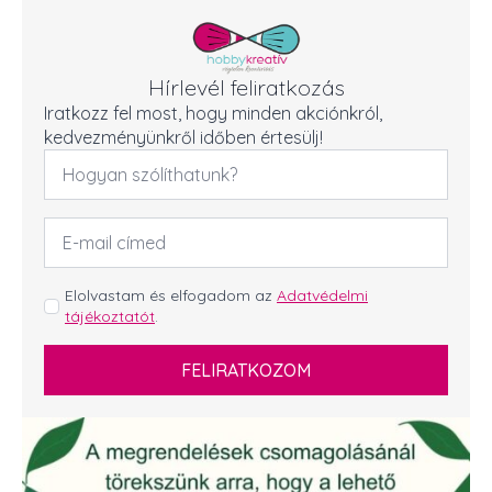
Hírlevél feliratkozás
Iratkozz fel most, hogy minden akciónkról,
kedvezményünkről időben értesülj!
Név
*
Email
cím
*
GDPR
Elolvastam és elfogadom az
Adatvédelmi
tájékoztatót
.
*
FELIRATKOZOM