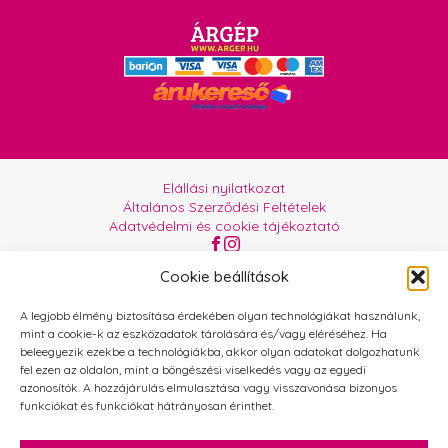
Elállási nyilatkozat
Általános Szerződési Feltételek
Adatvédelmi és cookie tájékoztató
Az oldalt üzemelteti:
Orgabor e.U.
Cookie beállítások
A legjobb élmény biztosítása érdekében olyan technológiákat használunk,
mint a cookie-k az eszközadatok tárolására és/vagy eléréséhez. Ha
beleegyezik ezekbe a technológiákba, akkor olyan adatokat dolgozhatunk
fel ezen az oldalon, mint a böngészési viselkedés vagy az egyedi
azonosítók. A hozzájárulás elmulasztása vagy visszavonása bizonyos
funkciókat és funkciókat hátrányosan érinthet.