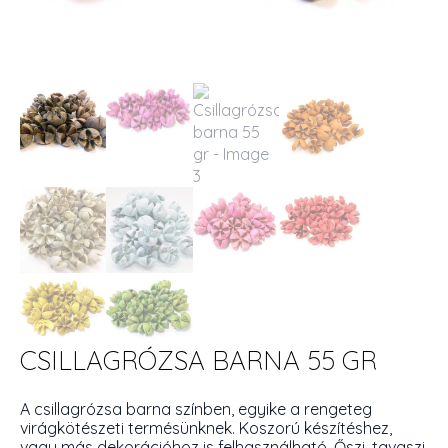
CSILLAGRÓZSA BARNA 55 GR
A csillagrózsa barna színben, egyike a rengeteg
virágkötészeti termésünknek. Koszorú készítéshez,
vagy más dekorációhoz is felhasználható. Őszi, tavaszi,