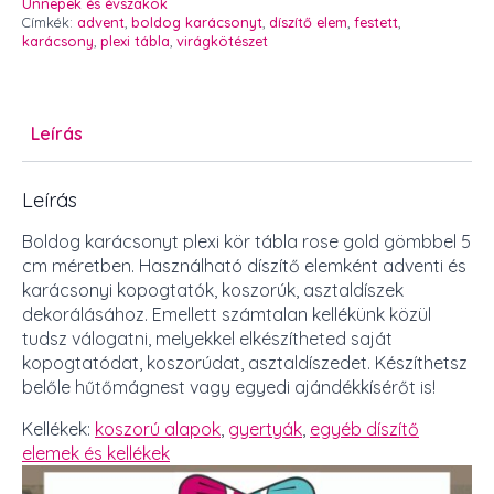
Ünnepek és évszakok
1
Címkék:
advent
,
boldog karácsonyt
,
díszítő elem
,
festett
,
db
karácsony
,
plexi tábla
,
virágkötészet
mennyiség
Leírás
Leírás
Boldog karácsonyt plexi kör tábla rose gold gömbbel 5
cm méretben. Használható díszítő elemként adventi és
karácsonyi kopogtatók, koszorúk, asztaldíszek
dekorálásához. Emellett számtalan kellékünk közül
tudsz válogatni, melyekkel elkészítheted saját
kopogtatódat, koszorúdat, asztaldíszedet. Készíthetsz
belőle hűtőmágnest vagy egyedi ajándékkísérőt is!
Kellékek:
koszorú alapok
,
gyertyák
,
egyéb díszítő
elemek és kellékek