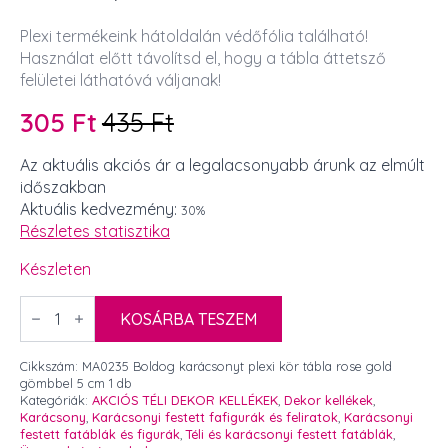
Plexi termékeink hátoldalán védőfólia található!
Használat előtt távolítsd el, hogy a tábla áttetsző
felületei láthatóvá váljanak!
305
Ft
435
Ft
Original
Current
price
price
Az aktuális akciós ár a legalacsonyabb árunk az elmúlt
időszakban
was:
is:
Aktuális kedvezmény:
30%
435 Ft.
305 Ft.
Részletes statisztika
Készleten
Boldog
karácsonyt
KOSÁRBA TESZEM
plexi
kör
tábla
Cikkszám:
MA0235 Boldog karácsonyt plexi kör tábla rose gold
rose
gömbbel 5 cm 1 db
gold
Kategóriák:
AKCIÓS TÉLI DEKOR KELLÉKEK
,
Dekor kellékek
,
gömbbel
Karácsony
,
Karácsonyi festett fafigurák és feliratok
,
Karácsonyi
5
festett fatáblák és figurák
,
Téli és karácsonyi festett fatáblák
,
cm