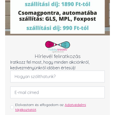
Hírlevél feliratkozás
Iratkozz fel most, hogy minden akciónkról,
kedvezményünkről időben értesülj!
Név
*
Email
cím
*
GDPR
Elolvastam és elfogadom az
Adatvédelmi
tájékoztatót
.
*