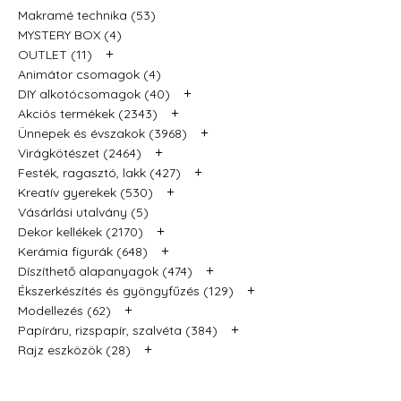
Makramé technika (53)
MYSTERY BOX (4)
+
OUTLET (11)
Animátor csomagok (4)
+
DIY alkotócsomagok (40)
+
Akciós termékek (2343)
+
Ünnepek és évszakok (3968)
+
Virágkötészet (2464)
+
Festék, ragasztó, lakk (427)
+
Kreatív gyerekek (530)
Vásárlási utalvány (5)
+
Dekor kellékek (2170)
+
Kerámia figurák (648)
+
Díszíthető alapanyagok (474)
+
Ékszerkészítés és gyöngyfűzés (129)
+
Modellezés (62)
+
Papíráru, rizspapír, szalvéta (384)
+
Rajz eszközök (28)