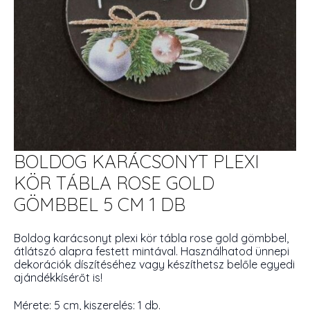
BOLDOG KARÁCSONYT PLEXI
KÖR TÁBLA ROSE GOLD
GÖMBBEL 5 CM 1 DB
Boldog karácsonyt plexi kör tábla rose gold gömbbel,
átlátszó alapra festett mintával. Használhatod ünnepi
dekorációk díszítéséhez vagy készíthetsz belőle egyedi
ajándékkísérőt is!
Mérete: 5 cm, kiszerelés: 1 db.