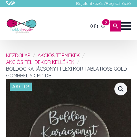
Bejelentkezés/Regisztráció
0
0
Ft
KEZDŐLAP
AKCIÓS TERMÉKEK
AKCIÓS TÉLI DEKOR KELLÉKEK
BOLDOG KARÁCSONYT PLEXI KÖR TÁBLA ROSE GOLD
GÖMBBEL 5 CM 1 DB
AKCIÓ!