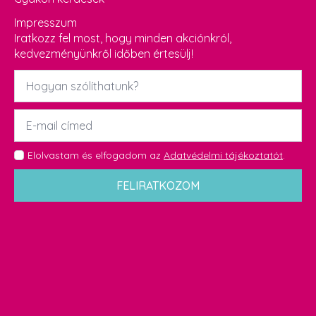
Impresszum
Iratkozz fel most, hogy minden akciónkról,
kedvezményünkről időben értesülj!
Név
*
Email
*
GDPR
Elolvastam és elfogadom az
Adatvédelmi tájékoztatót
.
*
FELIRATKOZOM