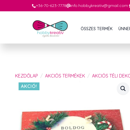
+36-70-623-7778
info.hobbykreativ@gmail.com
ÖSSZES TERMÉK
ÜNNE
KEZDŐLAP
AKCIÓS TERMÉKEK
AKCIÓS TÉLI DEK
AKCIÓ!