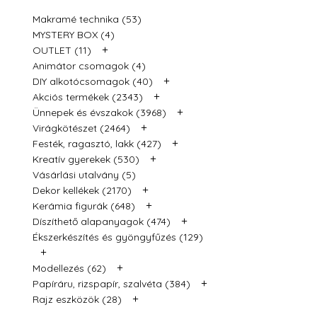
Makramé technika (53)
MYSTERY BOX (4)
+
OUTLET (11)
Animátor csomagok (4)
+
DIY alkotócsomagok (40)
+
Akciós termékek (2343)
+
Ünnepek és évszakok (3968)
+
Virágkötészet (2464)
+
Festék, ragasztó, lakk (427)
+
Kreatív gyerekek (530)
Vásárlási utalvány (5)
+
Dekor kellékek (2170)
+
Kerámia figurák (648)
+
Díszíthető alapanyagok (474)
Ékszerkészítés és gyöngyfűzés (129)
+
+
Modellezés (62)
+
Papíráru, rizspapír, szalvéta (384)
+
Rajz eszközök (28)