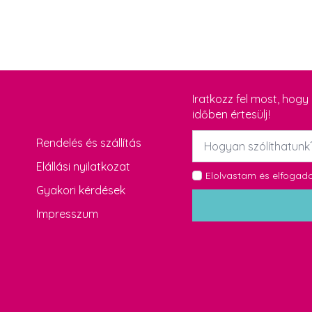
Iratkozz fel most, hog
időben értesülj!
Név
Rendelés és szállítás
*
Elállási nyilatkozat
GDPR
Elolvastam és elfoga
Gyakori kérdések
*
Impresszum