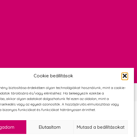
Cookie beállítások
mény biztosítása érdekében olyan technológiákat használunk, mint a cookie-
Szerződési Feltételek
Adatvédelmi és cookie tájékoztató
datok tárolására és/vagy eléréséhez. Ha beleegyezik ezekbe a
ba, akkor olyan adatokat dolgozhatunk fel ezen az oldalon, mint a
iselkedés vagy az egyedi azonosítók. A hozzájárulás elmulasztása vagy
 bizonyos funkciókat és funkciókat hátrányosan érinthet.
ogadom
Elutasítom
Mutasd a beállításokat