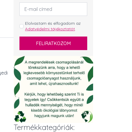
Email
cím
*
GDPR
Elolvastam és elfogadom az
Adatvédelmi tájékoztatót
.
*
FELIRATKOZOM
yedi
Termékkategóriák: