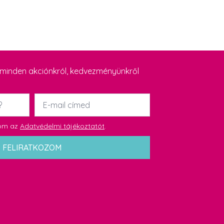
y minden akciónkról, kedvezményünkről
Email
*
dom az
Adatvédelmi tájékoztatót
.
FELIRATKOZOM