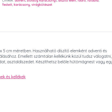
Címkék:
advent
,
boldog karácsonyt
,
díszítő elem
,
faáru
,
fatábla
,
db
festett
,
karácsony
,
virágkötészet
mennyiség
 x 5 cm méretben. Használható díszítő elemként adventi és
lásához. Emellett számtalan kellékünk közül tudsz válogatni,
dat, asztaldíszedet. Készíthetsz belőle hűtőmágnest vagy eg
ek és kellékek