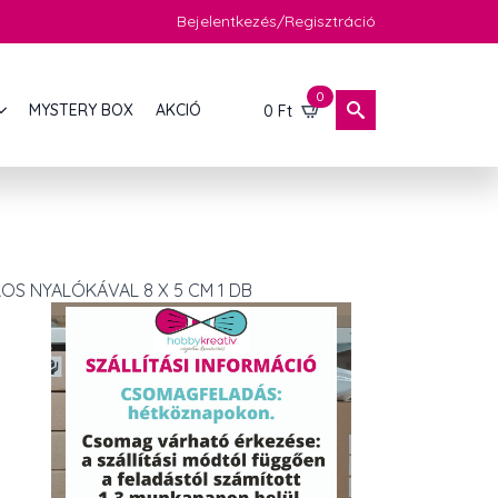
Bejelentkezés/Regisztráció
0
MYSTERY BOX
AKCIÓ
0
Ft
S NYALÓKÁVAL 8 X 5 CM 1 DB