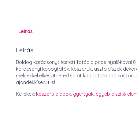
Leírás
Leírás
Boldog karácsonyt festett fatábla piros nyalókával 8
karácsonyi kopogtatók, koszorúk, asztaldíszek dekorá
melyekkel elkészítheted saját kopogtatódat, koszorú
ajándékkísérőt is!
Kellékek:
koszorú alapok
,
gyertyák
,
egyéb díszítő elem