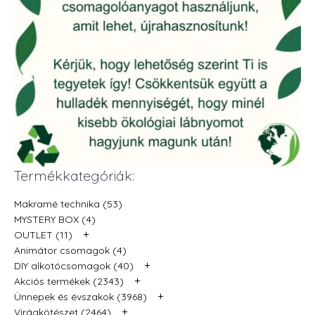
Termékkategóriák:
Makramé technika (53)
MYSTERY BOX (4)
+
OUTLET (11)
Animátor csomagok (4)
+
DIY alkotócsomagok (40)
+
Akciós termékek (2343)
+
Ünnepek és évszakok (3968)
+
Virágkötészet (2464)