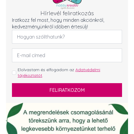
Hírlevél feliratkozás
Iratkozz fel most, hogy minden akciónkról,
kedvezményünkről időben értesülj!
Név
*
Email
cím
*
GDPR
Elolvastam és elfogadom az
Adatvédelmi
tájékoztatót
.
*
FELIRATKOZOM