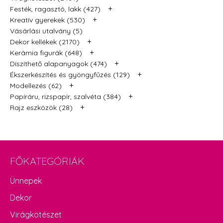
+
Festék, ragasztó, lakk (427)
+
Kreatív gyerekek (530)
Vásárlási utalvány (5)
+
Dekor kellékek (2170)
+
Kerámia figurák (648)
+
Díszíthető alapanyagok (474)
+
Ékszerkészítés és gyöngyfűzés (129)
+
Modellezés (62)
+
Papíráru, rizspapír, szalvéta (384)
+
Rajz eszközök (28)
FŐKATEGÓRIÁK
Ünnepek
Dekor
Virágkötészet