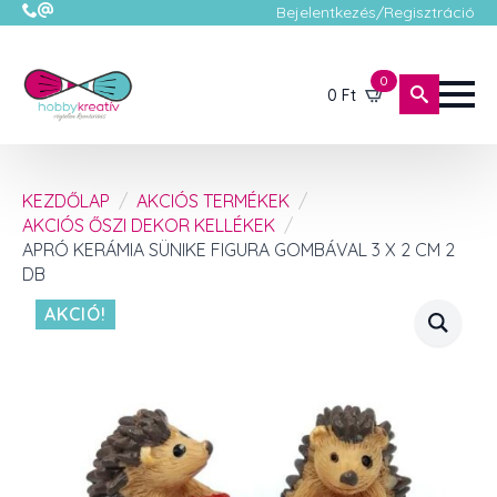
Bejelentkezés/Regisztráció
0
0
Ft
KEZDŐLAP
AKCIÓS TERMÉKEK
AKCIÓS ŐSZI DEKOR KELLÉKEK
APRÓ KERÁMIA SÜNIKE FIGURA GOMBÁVAL 3 X 2 CM 2
DB
AKCIÓ!