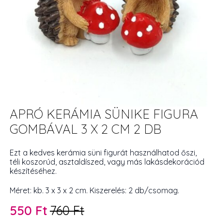
APRÓ KERÁMIA SÜNIKE FIGURA
GOMBÁVAL 3 X 2 CM 2 DB
Ezt a kedves kerámia süni figurát használhatod őszi,
téli koszorúd, asztaldíszed, vagy más lakásdekorációd
készítéséhez.
Méret: kb. 3 x 3 x 2 cm. Kiszerelés: 2 db/csomag.
550
Ft
760
Ft