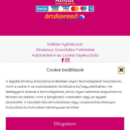
Elállási nyilatkozat
Általános Szerződési Feltételek
Adatvédelmi és cookie tájékoztató
Az oldalt üzemelteti:
Orgabor e.U.
Cookie beállítások
A legjobb élmény biztosítása érdekében olyan technológiákat használunk,
mint a cookie-k az eszközadatok tárolására és/vagy eléréséhez. Ha
beleegyezik ezekbe a technológiákba, akkor olyan adatokat dolgozhatunk
fel ezen az oldalon, mint a böngészési viselkedés vagy az egyedi
azonosítók. A hozzájárulás elmulasztása vagy visszavonása bizonyos
funkciókat és funkciókat hátrányosan érinthet.
Elfogadom