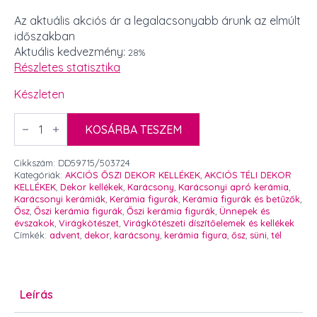
Original
Current
price
price
Az aktuális akciós ár a legalacsonyabb árunk az elmúlt
időszakban
was:
is:
Aktuális kedvezmény:
28%
760 Ft.
550 Ft.
Részletes statisztika
Készleten
Apró
kerámia
KOSÁRBA TESZEM
sünike
figura
gombával
Cikkszám:
DD59715/503724
3
Kategóriák:
AKCIÓS ŐSZI DEKOR KELLÉKEK
,
AKCIÓS TÉLI DEKOR
x
KELLÉKEK
,
Dekor kellékek
,
Karácsony
,
Karácsonyi apró kerámia
,
2
Karácsonyi kerámiák
,
Kerámia figurák
,
Kerámia figurák és betűzők
,
cm
Ősz
,
Őszi kerámia figurák
,
Őszi kerámia figurák
,
Ünnepek és
2
évszakok
,
Virágkötészet
,
Virágkötészeti díszítőelemek és kellékek
db
Címkék:
advent
,
dekor
,
karácsony
,
kerámia figura
,
ősz
,
süni
,
tél
mennyiség
Leírás