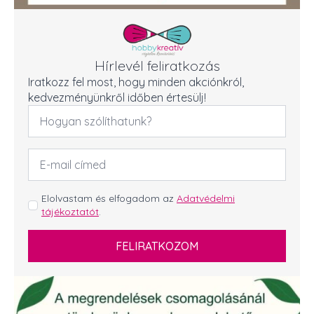
Hírlevél feliratkozás
Iratkozz fel most, hogy minden akciónkról,
kedvezményünkről időben értesülj!
Név
*
Email
cím
*
GDPR
Elolvastam és elfogadom az
Adatvédelmi
tájékoztatót
.
*
FELIRATKOZOM