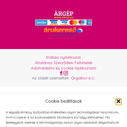
Elállási nyilatkozat
Általános Szerződési Feltételek
Adatvédelmi és cookie tájékoztató
Az oldalt üzemelteti:
Orgabor e.U.
Cookie beállítások
A legjobb élmény biztosítása érdekében olyan technológiákat használunk,
mint a cookie-k az eszközadatok tárolására és/vagy eléréséhez. Ha
beleegyezik ezekbe a technológiákba, akkor olyan adatokat dolgozhatunk