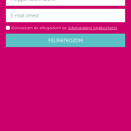
Email
*
GDPR
Elolvastam és elfogadom az
Adatvédelmi tájékoztatót
.
*
FELIRATKOZOM