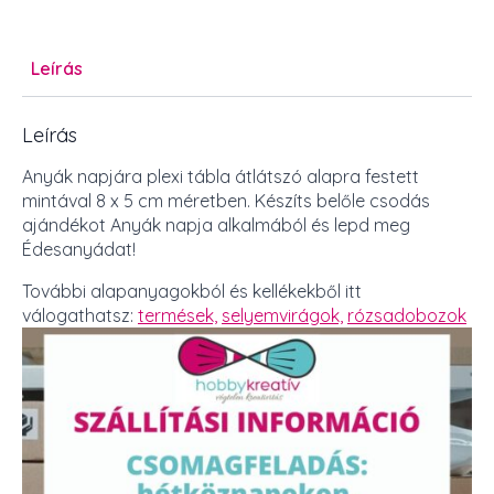
mennyiség
Leírás
Leírás
Anyák napjára plexi tábla átlátszó alapra festett
mintával 8 x 5 cm méretben. Készíts belőle csodás
ajándékot Anyák napja alkalmából és lepd meg
Édesanyádat!
További alapanyagokból és kellékekből itt
válogathatsz:
termések,
selyemvirágok,
rózsadobozok