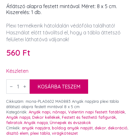
Átlátszó alapra festett mintával. Méret: 8 x 5 cm.
Kiszerelés: 1 db.
Plexi termékeink hátoldalán védőfólia található!
Használat előtt távolítsd el, hogy a tábla áttetsző
felületei láthatóvá váljanak!
560
Ft
Készleten
Anyák
napjára
KOSÁRBA TESZEM
plexi
tábla
átlátszó
Cikkszám:
mona-PLA0602 MA0883 Anyák napjára plexi tábla
alapra
átlátszó alapra festett mintával 8 x 5 cm
festett
Kategóriák:
Anyák napi, nőnapi, Valentin napi festett fatáblák
,
mintával
Anyák napja
,
Dekor kellékek
,
Festett és festhető fafigurák,
8
feliratok Anyák napja
,
Ünnepek és évszakok
x
Címkék:
anyák napjára
,
boldog anyák napját
,
dekor
,
dekoráció
,
5
díszítő elem
,
plexi tábla
,
virágkötészet
cm