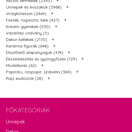
+
Akciós termékek (2343)
+
Ünnepek és évszakok (3968)
+
Virágkötészet (2464)
+
Festék, ragasztó, lakk (427)
+
Kreatív gyerekek (530)
Vásárlási utalvány (5)
+
Dekor kellékek (2170)
+
Kerámia figurák (648)
+
Díszíthető alapanyagok (474)
+
Ékszerkészítés és gyöngyfűzés (129)
+
Modellezés (62)
+
Papíráru, rizspapír, szalvéta (384)
+
Rajz eszközök (28)
FŐKATEGÓRIÁK
Ünnepek
Dekor